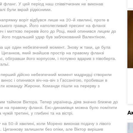
й фланг. У цей період наш співвітчизник не виконав
алі були вкрай рідкісними.
апрямку воріт відбувся лише на 20-й хвилині, проте в
нського гравця. Його наполегливий пресинг на фланзі
яч і миттєво перевів його до Році, який опинився лицем до
е його подальший удар був заблокований Валентіном.
ла ще один небезпечний момент. Знову ж таки, це була
я Циганков, який знайшов простір на правому фланзі
 обігравши його корпусом, і потужно вдарив з півоберта.
альї.
оте перший дійсно небезпечний момент мадридці створили
инос і опинився віч-на-віч з Гассанігою, пробивши в
увати команду Жирони. Команди пішли на перерву з
шим таймом Віктора. Тепер українець діяв значно ближче до
ьки на правому фланзі. Екс-динамівця можна було помітити
А
 чужій третині, у глибині та на вістрі.
 на 50-й хвилині, коли Морено виконав подачу з лівого
 Циганкову залишили без опіки, але Віктор вирішив