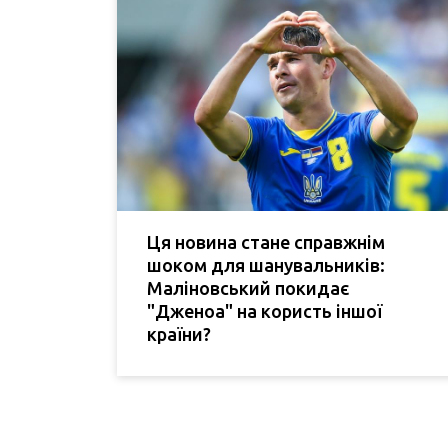
Ця новина стане справжнім
шоком для шанувальників:
Маліновський покидає
"Дженоа" на користь іншої
країни?