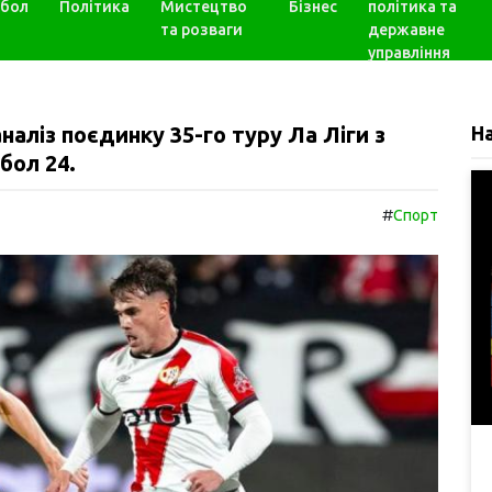
бол
Політика
Мистецтво
Бізнес
політика та
та розваги
державне
управління
аліз поєдинку 35-го туру Ла Ліги з
Н
бол 24.
#
Спорт