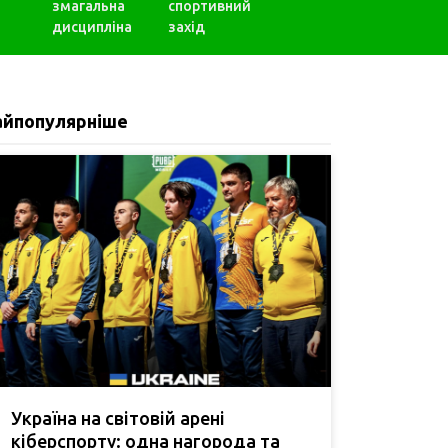
змагальна
спортивний
дисципліна
захід
айпопулярніше
Україна на світовій арені
кіберспорту: одна нагорода та