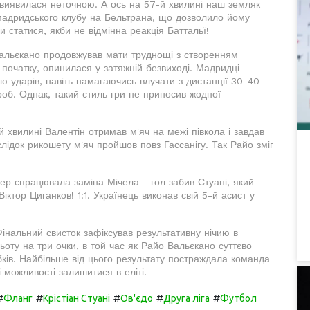
 виявилася неточною. А ось на 57-й хвилині наш земляк
мадридського клубу на Бельтрана, що дозволило йому
и статися, якби не відмінна реакція Баттальї!
альєкано продовжував мати труднощі з створенням
 початку, опинилася у затяжній безвиході. Мадридці
тю ударів, навіть намагаючись влучати з дистанції 30-40
роб. Однак, такий стиль гри не приносив жодної
й хвилині Валентін отримав м'яч на межі півкола і завдав
лідок рикошету м'яч пройшов повз Гассанігу. Так Райо зміг
пер спрацювала заміна Мічела - гол забив Стуані, який
іктор Циганков! 1:1. Українець виконав свій 5-й асист у
 Фінальний свисток зафіксував результативну нічию в
ьоту на три очки, в той час як Райо Вальєкано суттєво
ків. Найбільше від цього результату постраждала команда
і можливості залишитися в еліті.
#
#
#
#
#
Фланг
Крістіан Стуані
Ов'єдо
Друга ліга
Футбол