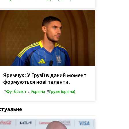
Яремчук: У Грузії в даний момент
формуються нові таланти.
#
#
#
Футболіст
Україна
Грузія (країна)
ктуальне