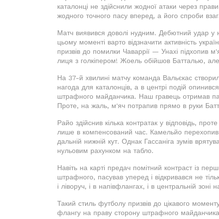
каталонці не здійснили жодної атаки через прави
жодного точного пасу вперед, а його спроби взаг
Матч виявився доволі нудним. Дебютний удар у н
цьому моменті варто відзначити активність украї
призвів до помилки Чаваррії — Унахі підхопив м'
лиця з голкіпером! Жоель обійшов Батталью, ал
На 37-й хвилині матчу команда Вальєкас створи
нагода для каталонців, а в центрі подій опинивс
штрафного майданчика. Наш гравець отримав пас,
Проте, на жаль, м'яч потрапив прямо в руки Батт
Райо здійснив кілька контратак у відповідь, пр
лише в компенсований час. Камельйо перехопив в
дальній нижній кут. Однак Гассаніга зумів врят
нульовим рахунком на табло.
Навіть на карті предач помітний контраст із пер
штрафного, пасував уперед і відкривався не тіл
і ліворуч, і в напівфлангах, і в центральній зоні на
Такий стиль футболу призвів до цікавого моменту
флангу на праву сторону штрафного майданчика.