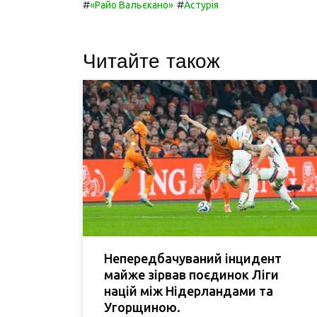
#
#
«Райо Вальєкано»
Астурія
Читайте також
Непередбачуваний інцидент
майже зірвав поєдинок Ліги
націй між Нідерландами та
Угорщиною.