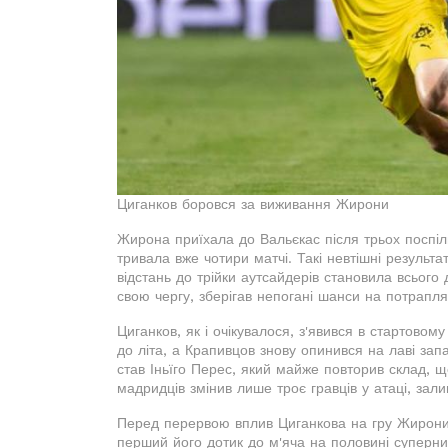
Циганков боровся за виживання Жирони
Жирона приїхала до Вальєкас після трьох поспіль
тривала вже чотири матчі. Такі невтішні резуль
відстань до трійки аутсайдерів становила всього
свою чергу, зберігав непогані шанси на потрапля
Циганков, як і очікувалося, з'явився в стартовом
до літа, а Крапивцов знову опинився на лаві за
став Іньїго Перес, який майже повторив склад, щ
мадридців змінив лише троє гравців у атаці, зал
Перед перервою вплив Циганкова на гру Жирони
перший його дотик до м'яча на половині суперник