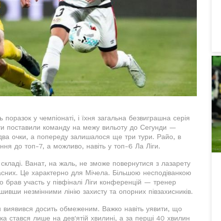
 поразок у чемпіонаті, і їхня загальна безвиграшна серія
тати поставили команду на межу вильоту до Сегунди —
 два очки, а попереду залишалося ще три тури. Райо, в
ння до топ-7, а можливо, навіть у топ-6 Ла Ліги.
у складі. Ванат, на жаль, не зможе повернутися з лазарету
пасних. Це характерно для Мічела. Більшою несподіванкою
о брав участь у півфіналі Ліги конференцій — тренер
ишивши незмінними лінію захисту та опорних півзахисників.
 виявився досить обмеженим. Важко навіть уявити, що
а стався лише на дев'ятій хвилині, а за перші 40 хвилин