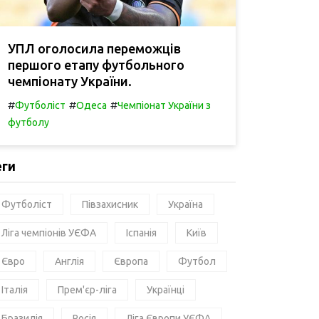
УПЛ оголосила переможців
першого етапу футбольного
чемпіонату України.
#
#
#
Футболіст
Одеса
Чемпіонат України з
футболу
еги
Футболіст
Півзахисник
Україна
Ліга чемпіонів УЄФА
Іспанія
Київ
Євро
Англія
Європа
Футбол
Італія
Прем'єр-ліга
Українці
Бразилія
Росія
Ліга Європи УЄФА