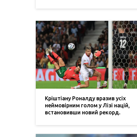
Кріштіану Роналду вразив усіх
неймовірним голом у Лізі націй,
встановивши новий рекорд.