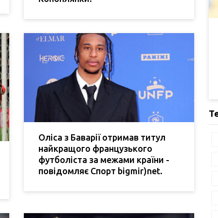
Т
Оліса з Баварії отримав титул
найкращого французького
футболіста за межами країни -
повідомляє Спорт bigmir)net.