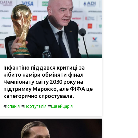
Інфантіно піддався критиці за
нібито наміри обміняти фінал
Чемпіонату світу 2030 року на
підтримку Марокко, але ФІФА це
категорично спростувала.
#
#
#
Іспанія
Португалія
Швейцарія