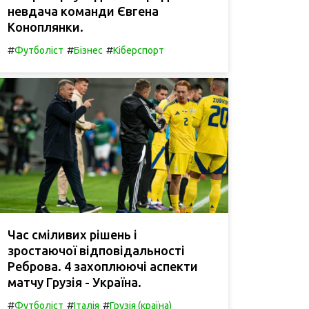
невдача команди Євгена
Коноплянки.
#
#
#
Футболіст
Бізнес
Кіберспорт
Час сміливих рішень і
зростаючої відповідальності
Реброва. 4 захоплюючі аспекти
матчу Грузія - Україна.
#
#
#
Футболіст
Італія
Грузія (країна)