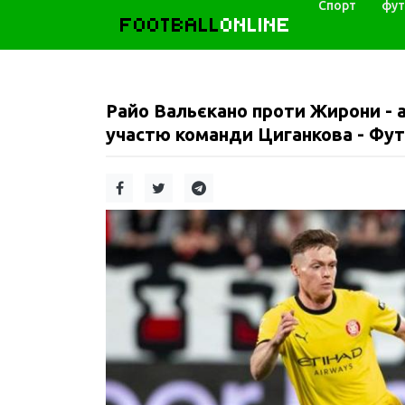
Спорт
фут
FOOTBALL
ONLINE
Райо Вальєкано проти Жирони - ан
участю команди Циганкова - Фут