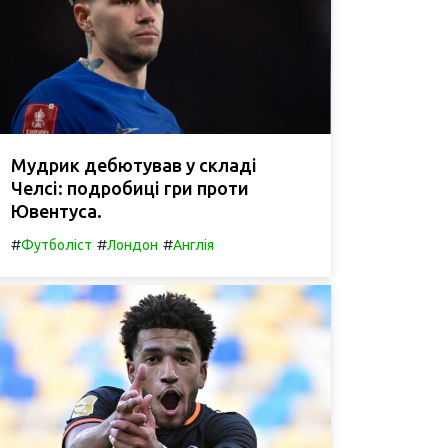
Мудрик дебютував у складі
Челсі: подробиці гри проти
Ювентуса.
#
#
#
Футболіст
Лондон
Англія