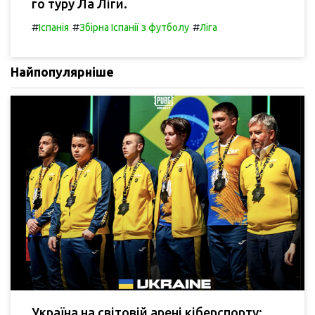
го туру Ла Ліги.
#
#
#
Іспанія
Збірна Іспанії з футболу
Ліга
Найпопулярніше
Україна на світовій арені кіберспорту: