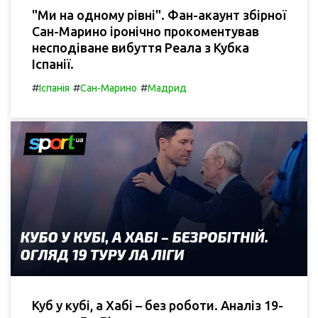
"Ми на одному рівні". Фан-акаунт збірної
Сан-Марино іронічно прокоментував
несподіване вибуття Реала з Кубка
Іспанії.
#
#
#
Іспанія
Сан-Марино
Мадрид
Куб у кубі, а Хабі – без роботи. Аналіз 19-