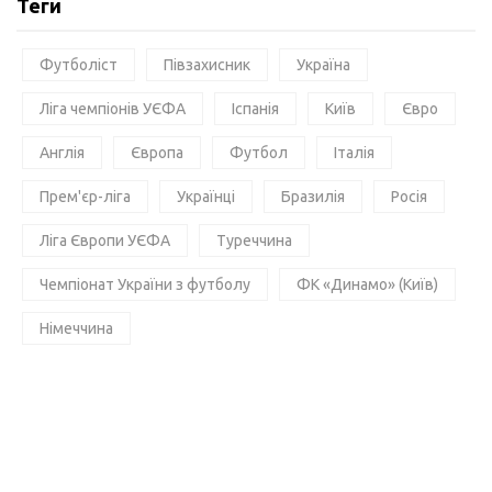
Теги
Футболіст
Півзахисник
Україна
Ліга чемпіонів УЄФА
Іспанія
Київ
Євро
Англія
Європа
Футбол
Італія
Прем'єр-ліга
Українці
Бразилія
Росія
Ліга Європи УЄФА
Туреччина
Чемпіонат України з футболу
ФК «Динамо» (Київ)
Німеччина