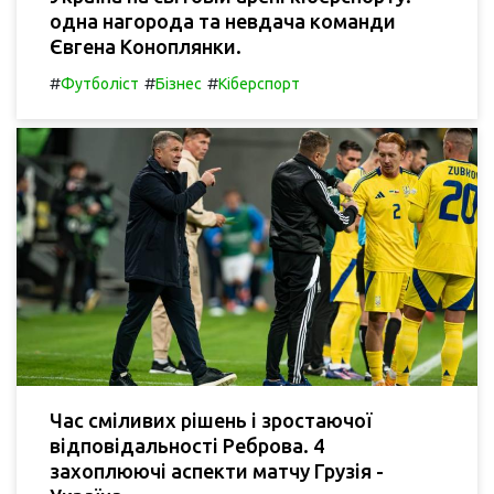
одна нагорода та невдача команди
Євгена Коноплянки.
#
#
#
Футболіст
Бізнес
Кіберспорт
Час сміливих рішень і зростаючої
відповідальності Реброва. 4
захоплюючі аспекти матчу Грузія -