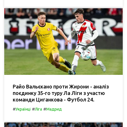
Райо Вальєкано проти Жирони - аналіз
поєдинку 35-го туру Ла Ліги з участю
команди Циганкова - Футбол 24.
#
#
#
Українці
Ліга
Мадрид