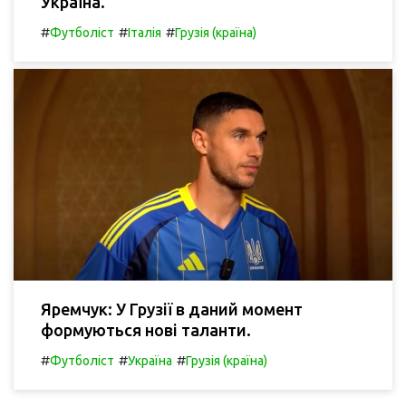
Україна.
#
#
#
Футболіст
Італія
Грузія (країна)
Яремчук: У Грузії в даний момент
формуються нові таланти.
#
#
#
Футболіст
Україна
Грузія (країна)