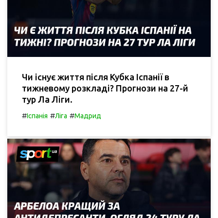
Чи існує життя після Кубка Іспанії в
тижневому розкладі? Прогнози на 27-й
тур Ла Ліги.
#
#
#
Іспанія
Ліга
Мадрид