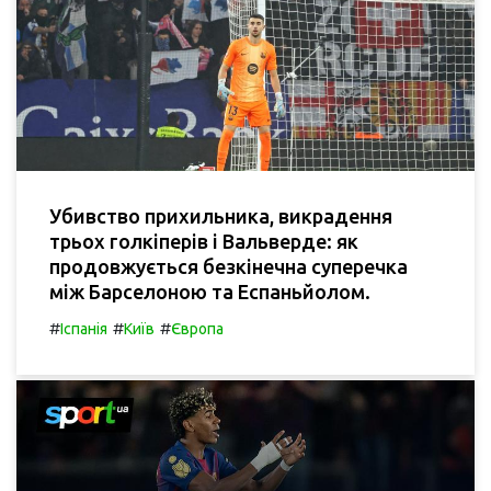
Убивство прихильника, викрадення
трьох голкіперів і Вальверде: як
продовжується безкінечна суперечка
між Барселоною та Еспаньйолом.
#
#
#
Іспанія
Київ
Європа