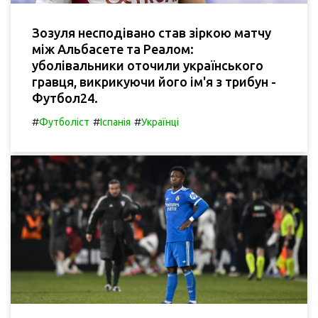
Зозуля несподівано став зіркою матчу
між Альбасете та Реалом:
уболівальники оточили українського
гравця, викрикуючи його ім'я з трибун -
Футбол24.
#
#
#
Футболіст
Іспанія
Українці