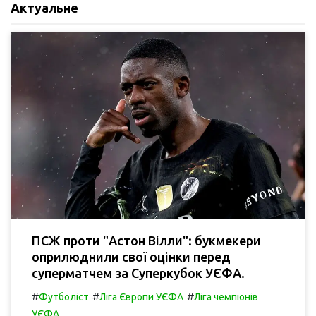
Актуальне
ПСЖ проти "Астон Вілли": букмекери
оприлюднили свої оцінки перед
суперматчем за Суперкубок УЄФА.
#
#
#
Футболіст
Ліга Європи УЄФА
Ліга чемпіонів
УЄФА