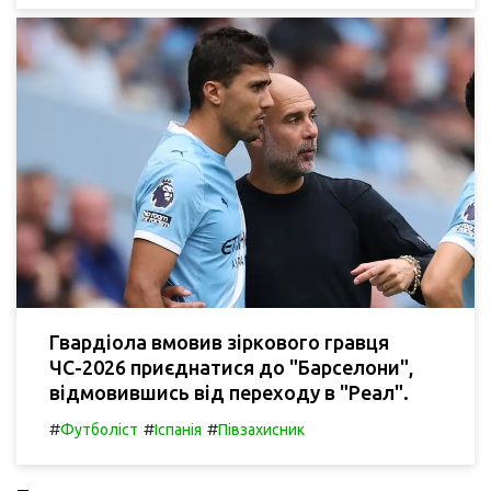
Гвардіола вмовив зіркового гравця
ЧС-2026 приєднатися до "Барселони",
відмовившись від переходу в "Реал".
#
#
#
Футболіст
Іспанія
Півзахисник