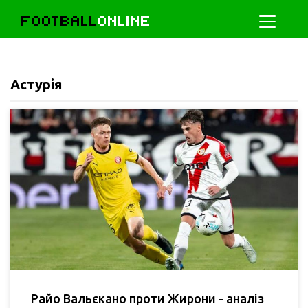
FOOTBALL
ONLINE
Астурія
Райо Вальєкано проти Жирони - аналіз