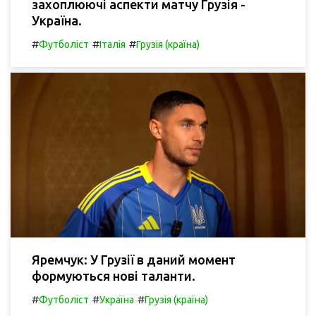
захоплюючі аспекти матчу Грузія -
Україна.
#
#
#
Футболіст
Італія
Грузія (країна)
Яремчук: У Грузії в даний момент
формуються нові таланти.
#
#
#
Футболіст
Україна
Грузія (країна)