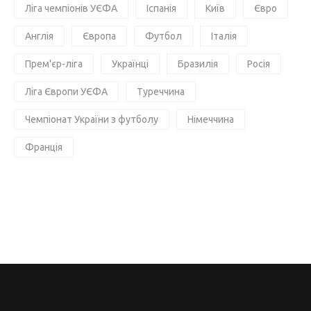
Ліга чемпіонів УЄФА
Іспанія
Київ
Євро
Англія
Європа
Футбол
Італія
Прем'єр-ліга
Українці
Бразилія
Росія
Ліга Європи УЄФА
Туреччина
Чемпіонат України з футболу
Німеччина
Франція