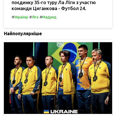
поєдинку 35-го туру Ла Ліги з участю
команди Циганкова - Футбол 24.
#
#
#
Українці
Ліга
Мадрид
Найпопулярніше