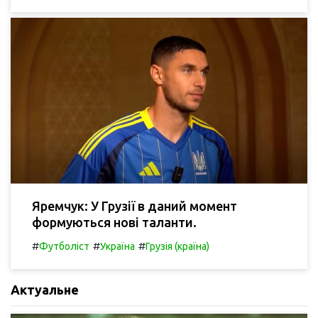
Яремчук: У Грузії в даний момент
формуються нові таланти.
#
#
#
Футболіст
Україна
Грузія (країна)
Актуальне