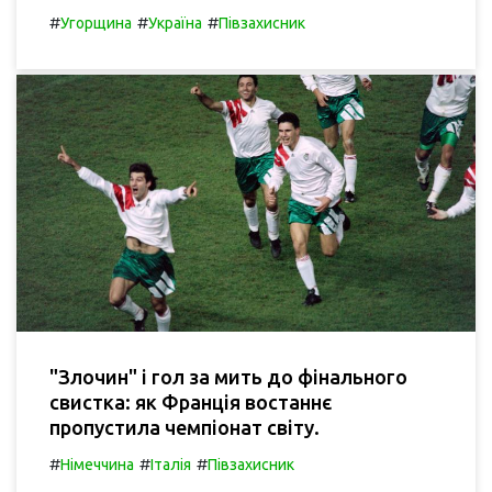
#
#
#
Угорщина
Україна
Півзахисник
"Злочин" і гол за мить до фінального
свистка: як Франція востаннє
пропустила чемпіонат світу.
#
#
#
Німеччина
Італія
Півзахисник