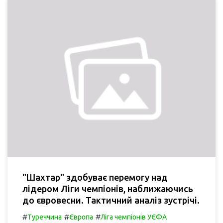
"Шахтар" здобуває перемогу над
лідером Ліги чемпіонів, наближаючись
до євровесни. Тактичний аналіз зустрічі.
#
#
#
Туреччина
Європа
Ліга чемпіонів УЄФА