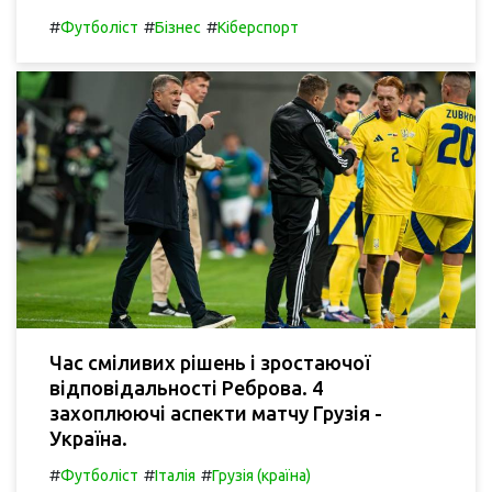
#
#
#
Футболіст
Бізнес
Кіберспорт
Час сміливих рішень і зростаючої
відповідальності Реброва. 4
захоплюючі аспекти матчу Грузія -
Україна.
#
#
#
Футболіст
Італія
Грузія (країна)