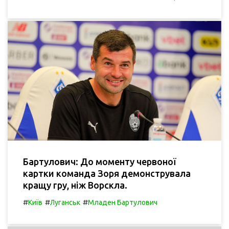
Бартулович: До моменту червоної
картки команда Зоря демонструвала
кращу гру, ніж Ворскла.
#
#
#
Київ
Луганськ
Младен Бартулович