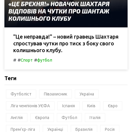
"Це неправда!" – новий гравець Шахтаря
спростував чутки про тиск з боку свого
колишнього клубу.
#
#
#
Спорт
футбол
Теги
Футболіст
Півзахисник
Україна
Ліга чемпіонів УЄФА
Іспанія
Київ
Євро
Англія
Європа
Футбол
Італія
Прем'єр-ліга
Українці
Бразилія
Росія