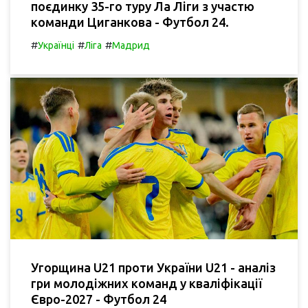
поєдинку 35-го туру Ла Ліги з участю
команди Циганкова - Футбол 24.
#
#
#
Українці
Ліга
Мадрид
Угорщина U21 проти України U21 - аналіз
гри молодіжних команд у кваліфікації
Євро-2027 - Футбол 24