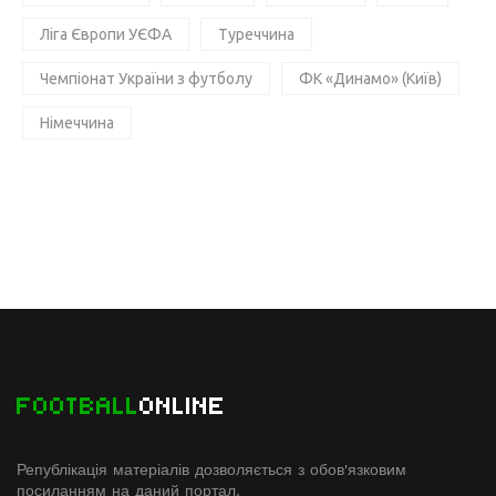
Ліга Європи УЄФА
Туреччина
Чемпіонат України з футболу
ФК «Динамо» (Київ)
Німеччина
FOOTBALL
ONLINE
Републікація матеріалів дозволяється з обов'язковим
посиланням на даний портал.