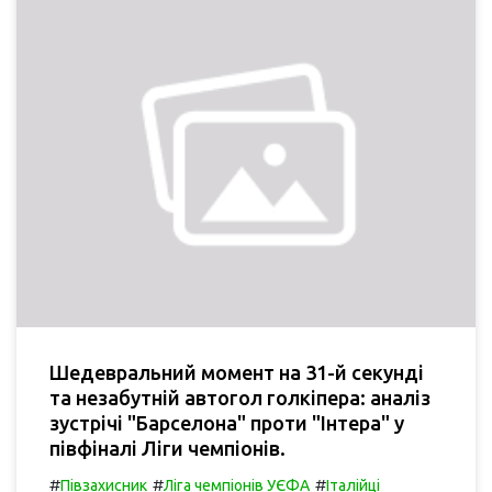
Шедевральний момент на 31-й секунді
та незабутній автогол голкіпера: аналіз
зустрічі "Барселона" проти "Інтера" у
півфіналі Ліги чемпіонів.
#
#
#
Півзахисник
Ліга чемпіонів УЄФА
Італійці