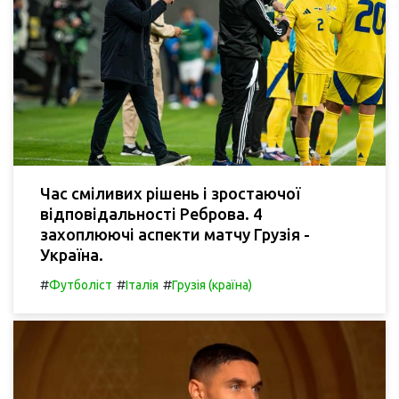
Час сміливих рішень і зростаючої
відповідальності Реброва. 4
захоплюючі аспекти матчу Грузія -
Україна.
#
#
#
Футболіст
Італія
Грузія (країна)