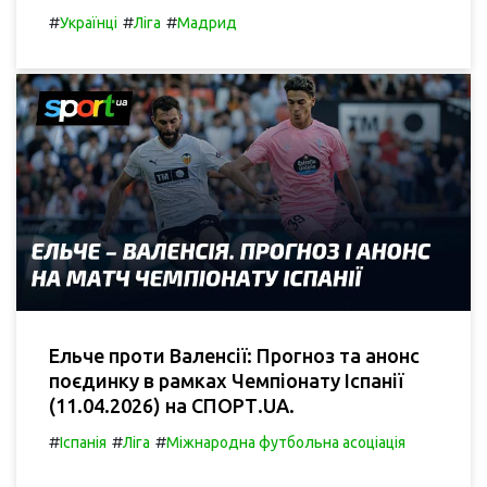
#
#
#
Українці
Ліга
Мадрид
Ельче проти Валенсії: Прогноз та анонс
поєдинку в рамках Чемпіонату Іспанії
(11.04.2026) на СПОРТ.UA.
#
#
#
Іспанія
Ліга
Міжнародна футбольна асоціація