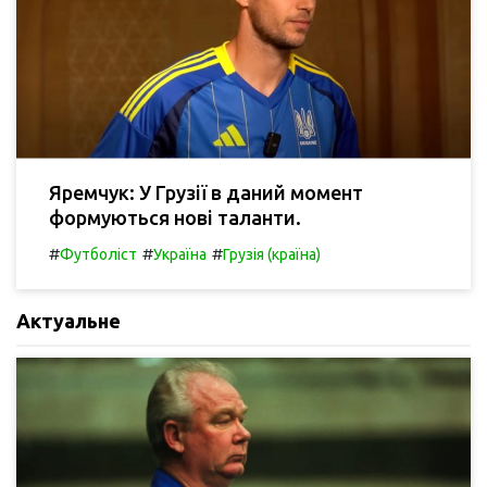
Яремчук: У Грузії в даний момент
формуються нові таланти.
#
#
#
Футболіст
Україна
Грузія (країна)
Актуальне