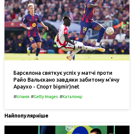
Барселона святкує успіх у матчі проти
Райо Вальєкано завдяки забитому м'ячу
Араухо - Спорт bigmir)net
#
#
#
Іспанія
Getty Images
Каталонці
Найпопулярніше