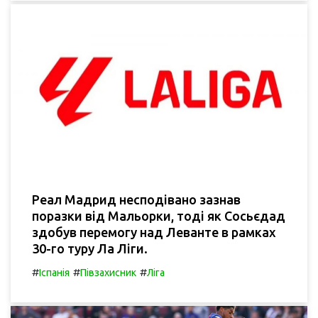
Реал Мадрид несподівано зазнав
поразки від Мальорки, тоді як Сосьєдад
здобув перемогу над Леванте в рамках
30-го туру Ла Ліги.
#
#
#
Іспанія
Півзахисник
Ліга