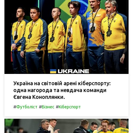
Україна на світовій арені кіберспорту:
одна нагорода та невдача команди
Євгена Коноплянки.
#
#
#
Футболіст
Бізнес
Кіберспорт