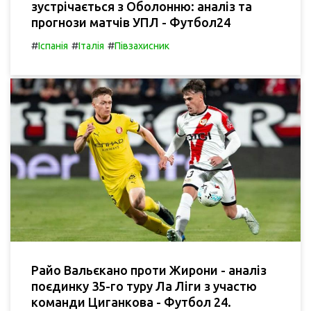
зустрічається з Оболонню: аналіз та
прогнози матчів УПЛ - Футбол24
#
#
#
Іспанія
Італія
Півзахисник
Райо Вальєкано проти Жирони - аналіз
поєдинку 35-го туру Ла Ліги з участю
команди Циганкова - Футбол 24.