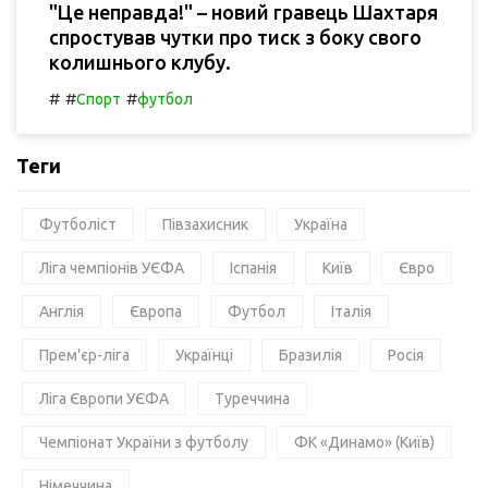
"Це неправда!" – новий гравець Шахтаря
спростував чутки про тиск з боку свого
колишнього клубу.
#
#
#
Спорт
футбол
Теги
Футболіст
Півзахисник
Україна
Ліга чемпіонів УЄФА
Іспанія
Київ
Євро
Англія
Європа
Футбол
Італія
Прем'єр-ліга
Українці
Бразилія
Росія
Ліга Європи УЄФА
Туреччина
Чемпіонат України з футболу
ФК «Динамо» (Київ)
Німеччина