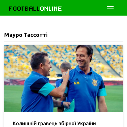
FOOTBALL
ONLINE
Мауро Тассотті
Колишній гравець збірної України