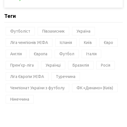
Теги
Футболіст
Півзахисник
Україна
Ліга чемпіонів УЄФА
Іспанія
Київ
Євро
Англія
Європа
Футбол
Італія
Прем'єр-ліга
Українці
Бразилія
Росія
Ліга Європи УЄФА
Туреччина
Чемпіонат України з футболу
ФК «Динамо» (Київ)
Німеччина