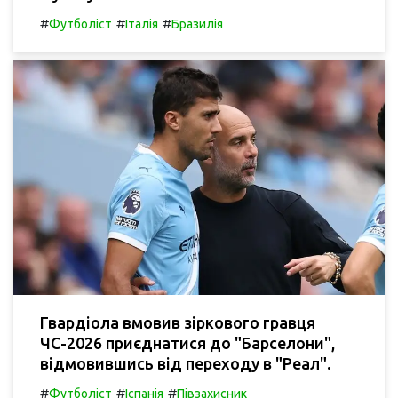
#
#
#
Футболіст
Італія
Бразилія
Гвардіола вмовив зіркового гравця
ЧС-2026 приєднатися до "Барселони",
відмовившись від переходу в "Реал".
#
#
#
Футболіст
Іспанія
Півзахисник