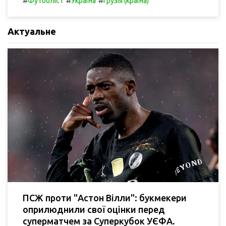
#
#
#
Футболіст
Україна
Грузія (країна)
Актуальне
ПСЖ проти "Астон Вілли": букмекери
оприлюднили свої оцінки перед
суперматчем за Суперкубок УЄФА.