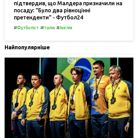
підтвердив, що Малдера призначили на
посаду: "Було два рівноцінні
претенденти" - Футбол24
#
#
#
Футболіст
Італія
Англія
Найпопулярніше