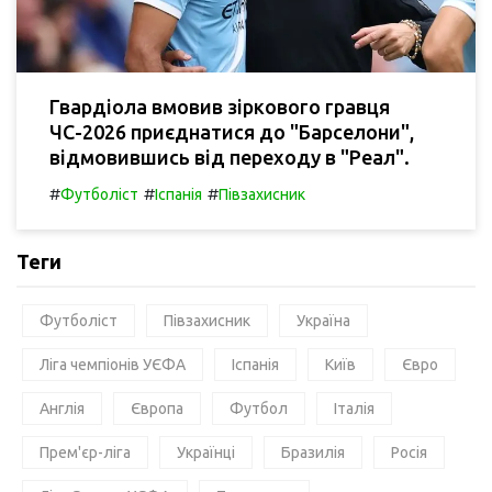
Гвардіола вмовив зіркового гравця
ЧС-2026 приєднатися до "Барселони",
відмовившись від переходу в "Реал".
#
#
#
Футболіст
Іспанія
Півзахисник
Теги
Футболіст
Півзахисник
Україна
Ліга чемпіонів УЄФА
Іспанія
Київ
Євро
Англія
Європа
Футбол
Італія
Прем'єр-ліга
Українці
Бразилія
Росія