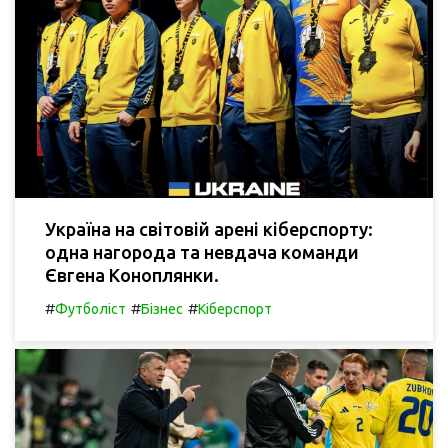
Україна на світовій арені кіберспорту:
одна нагорода та невдача команди
Євгена Коноплянки.
#
#
#
Футболіст
Бізнес
Кіберспорт