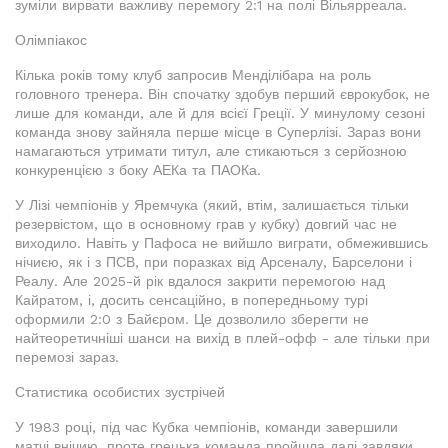
зуміли вирвати важливу перемогу 2:1 на полі Вільярреала.
Олімпіакос
Кілька років тому клуб запросив Менділібара на роль
головного тренера. Він спочатку здобув перший єврокубок, не
лише для команди, але й для всієї Греції. У минулому сезоні
команда знову зайняла перше місце в Суперлізі. Зараз вони
намагаються утримати титул, але стикаються з серйозною
конкуренцією з боку АЕКа та ПАОКа.
У Лізі чемпіонів у Яремчука (який, втім, залишається тільки
резервістом, що в основному грав у кубку) довгий час не
виходило. Навіть у Пафоса не вийшло виграти, обмежившись
нічиєю, як і з ПСВ, при поразках від Арсеналу, Барселони і
Реалу. Але 2025-й рік вдалося закрити перемогою над
Кайратом, і, досить сенсаційно, в попередньому турі
оформили 2:0 з Байєром. Це дозволило зберегти не
найтеоретичніші шанси на вихід в плей-офф - але тільки при
перемозі зараз.
Статистика особистих зустрічей
У 1983 році, під час Кубка чемпіонів, команди завершили
матчі внічию, проте грецька команда пройшла далі завдяки