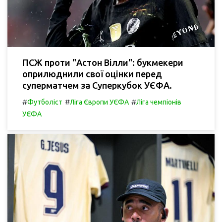
ПСЖ проти "Астон Вілли": букмекери
оприлюднили свої оцінки перед
суперматчем за Суперкубок УЄФА.
#
#
#
Футболіст
Ліга Європи УЄФА
Ліга чемпіонів
УЄФА