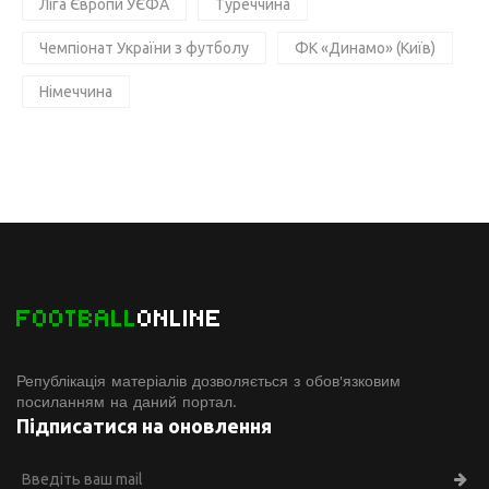
Ліга Європи УЄФА
Туреччина
Чемпіонат України з футболу
ФК «Динамо» (Київ)
Німеччина
FOOTBALL
ONLINE
Републікація матеріалів дозволяється з обов'язковим
посиланням на даний портал.
Підписатися на оновлення