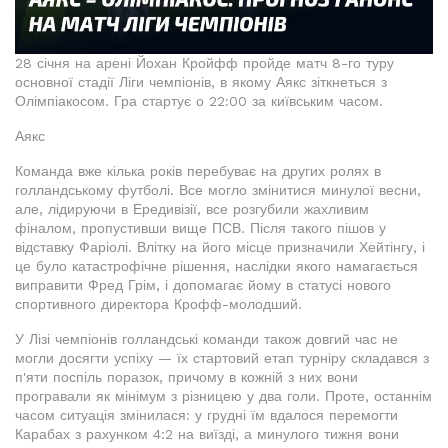
28 січня на арені Йохан Кройфф пройде матч 8-го туру
основної стадії Ліги чемпіонів, в якому Аякс зіткнеться з
Олімпіакосом. Гра стартує о 22:00 за київським часом.
Аякс
Команда вже кілька років перебуває на других ролях в
голландському футболі. Все могло змінитися минулої весни,
але, лідируючи в Ередивізії, все розгубили жахливим
фіналом, пропустивши вище ПСВ. Після такого пішов у
відставку Фаріолі. Влітку на його місце призначили Хейтінгу, і
це було катастрофічне рішення, наслідки якого намагається
виправити Фред Грім, і допомагає йому в статусі нового
спортивного директора Крофф-молодший.
У Лізі чемпіонів голландські команди також довгий час не
могли досягти успіху — їх стартовий етап турніру складався з
п'яти поспіль поразок, причому в кожній з них вони
програвали як мінімум з різницею у два голи. Проте, останнім
часом ситуація змінилася: у грудні їм вдалося перемогти
Карабах з рахунком 4:2 на виїзді, а минулого тижня вони