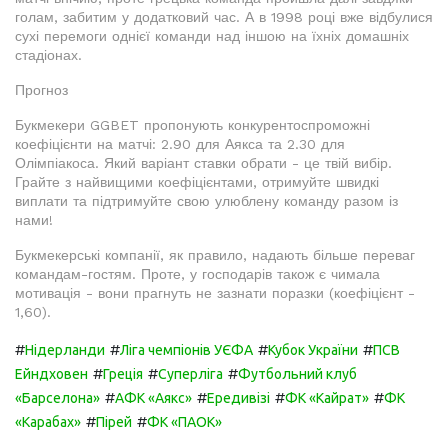
голам, забитим у додатковий час. А в 1998 році вже відбулися
сухі перемоги однієї команди над іншою на їхніх домашніх
стадіонах.
Прогноз
Букмекери GGBET пропонують конкурентоспроможні
коефіцієнти на матчі: 2.90 для Аякса та 2.30 для
Олімпіакоса. Який варіант ставки обрати - це твій вибір.
Грайте з найвищими коефіцієнтами, отримуйте швидкі
виплати та підтримуйте свою улюблену команду разом із
нами!
Букмекерські компанії, як правило, надають більше переваг
командам-гостям. Проте, у господарів також є чимала
мотивація - вони прагнуть не зазнати поразки (коефіцієнт -
1,60).
#
#
#
#
Нідерланди
Ліга чемпіонів УЄФА
Кубок України
ПСВ
#
#
#
Ейндховен
Греція
Суперліга
Футбольний клуб
#
#
#
#
«Барселона»
АФК «Аякс»
Ередивізі
ФК «Кайрат»
ФК
#
#
«Карабах»
Пірей
ФК «ПАОК»