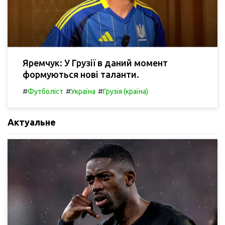
Яремчук: У Грузії в даний момент
формуються нові таланти.
#
#
#
Футболіст
Україна
Грузія (країна)
Актуальне