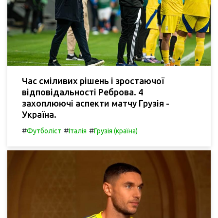
Час сміливих рішень і зростаючої
відповідальності Реброва. 4
захоплюючі аспекти матчу Грузія -
Україна.
#
#
#
Футболіст
Італія
Грузія (країна)