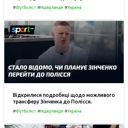
#
#
#
Футболіст
Нідерланди
Україна
Відкрилися подробиці щодо можливого
трансферу Зінченка до Полісся.
#
#
#
Футболіст
Нідерланди
Україна