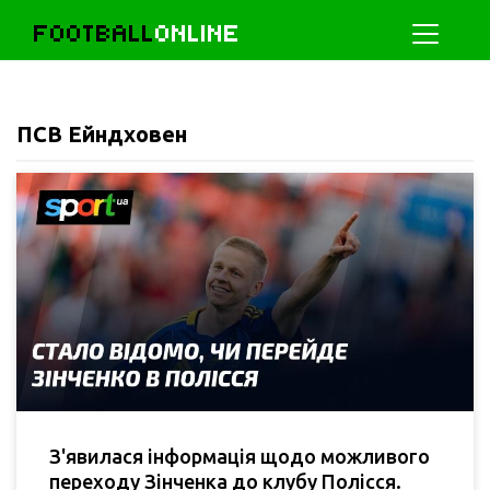
FOOTBALL
ONLINE
ПСВ Ейндховен
З'явилася інформація щодо можливого
переходу Зінченка до клубу Полісся.