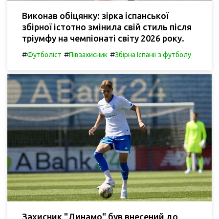
Виконав обіцянку: зірка іспанської
збірної істотно змінила свій стиль після
тріумфу на чемпіонаті світу 2026 року.
#
#
#
Футболіст
Півзахисник
Збірна Іспанії з футболу
Захисник "Динамо" був внесений до