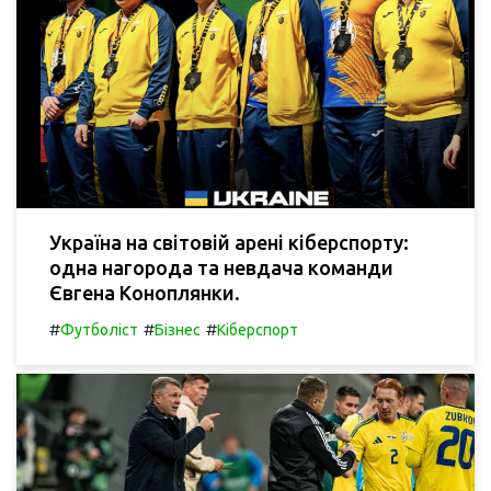
Україна на світовій арені кіберспорту:
одна нагорода та невдача команди
Євгена Коноплянки.
#
#
#
Футболіст
Бізнес
Кіберспорт