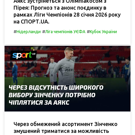
Аякс зустрінеться з Олімпіакосом з
Пірея: Прогноз та анонс поєдинку в
рамках Ліги Чемпіонів 28 січня 2026 року
на СПОРТ.UA.
#
#
#
Нідерланди
Ліга чемпіонів УЄФА
Кубок України
Через обмежений асортимент Зінченко
змушений триматися за можливість