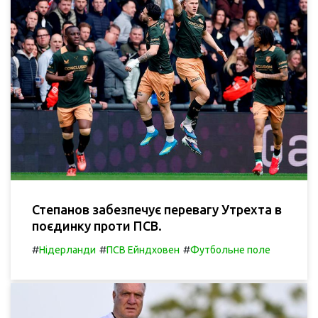
Степанов забезпечує перевагу Утрехта в
поєдинку проти ПСВ.
#
#
#
Нідерланди
ПСВ Ейндховен
Футбольне поле