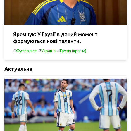
Яремчук: У Грузії в даний момент
формуються нові таланти.
#
#
#
Футболіст
Україна
Грузія (країна)
Актуальне