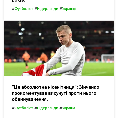
#
#
#
Футболіст
Нідерланди
Українці
"Це абсолютна нісенітниця": Зінченко
прокоментував висунуті проти нього
обвинувачення.
#
#
#
Футболіст
Нідерланди
Україна