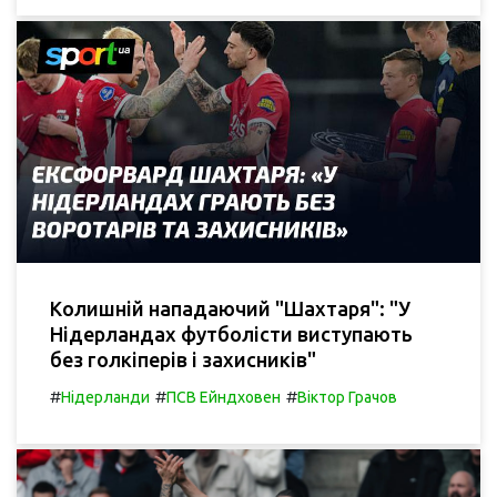
Колишній нападаючий "Шахтаря": "У
Нідерландах футболісти виступають
без голкіперів і захисників"
#
#
#
Нідерланди
ПСВ Ейндховен
Віктор Грачов