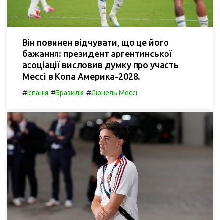
Він повинен відчувати, що це його
бажання: президент аргентинської
асоціації висловив думку про участь
Мессі в Копа Америка-2028.
#
#
#
Іспанія
Бразилія
Ліонель Мессі