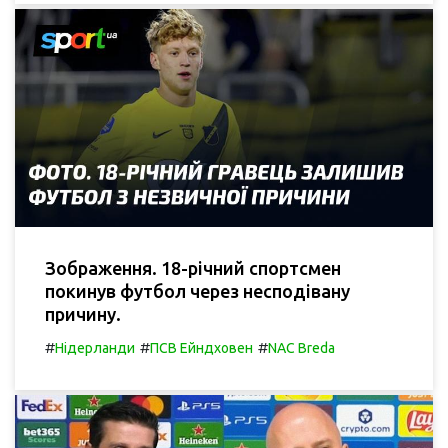
Зображення. 18-річний спортсмен
покинув футбол через несподівану
причину.
#
#
#
Нідерланди
ПСВ Ейндховен
NAC Breda