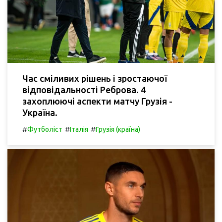
Час сміливих рішень і зростаючої
відповідальності Реброва. 4
захоплюючі аспекти матчу Грузія -
Україна.
#
#
#
Футболіст
Італія
Грузія (країна)