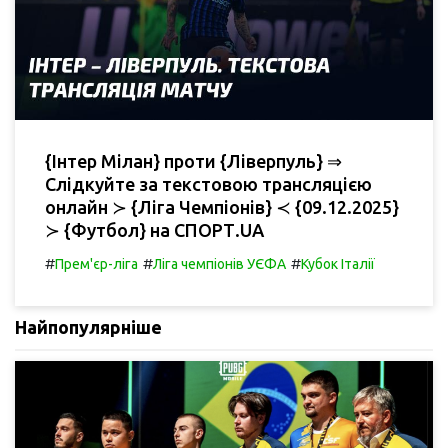
{Інтер Мілан} проти {Ліверпуль} ⇒
Слідкуйте за текстовою трансляцією
онлайн ≻ {Ліга Чемпіонів} ≺ {09.12.2025}
≻ {Футбол} на СПОРТ.UA
#
#
#
Прем'єр-ліга
Ліга чемпіонів УЄФА
Кубок Італії
Найпопулярніше