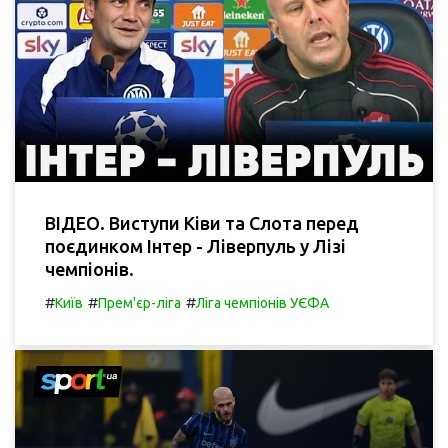
ВІДЕО. Виступи Ківи та Слота перед
поєдинком Інтер - Ліверпуль у Лізі
чемпіонів.
#
#
#
Київ
Прем'єр-ліга
Ліга чемпіонів УЄФА