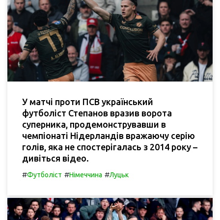
У матчі проти ПСВ український
футболіст Степанов вразив ворота
суперника, продемонструвавши в
чемпіонаті Нідерландів вражаючу серію
голів, яка не спостерігалась з 2014 року –
дивіться відео.
#
#
#
Футболіст
Німеччина
Луцьк