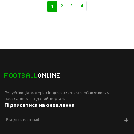
1
2
3
4
FOOTBALL
ONLINE
Републікація матеріалів дозволяється з обов'язковим
посиланням на даний портал.
Підписатися на оновлення