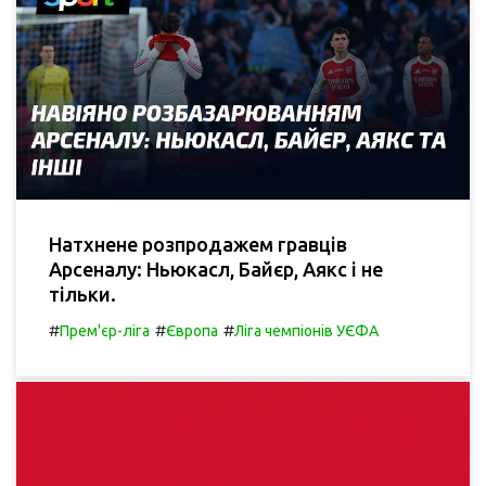
Натхнене розпродажем гравців
Арсеналу: Ньюкасл, Байєр, Аякс і не
тільки.
#
#
#
Прем'єр-ліга
Європа
Ліга чемпіонів УЄФА