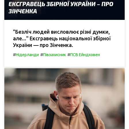
"Безліч людей висловлює різні думки,
але..." Ексгравець національної збірної
України — про Зінченка.
#
#
#
Нідерланди
Півзахисник
ПСВ Ейндховен