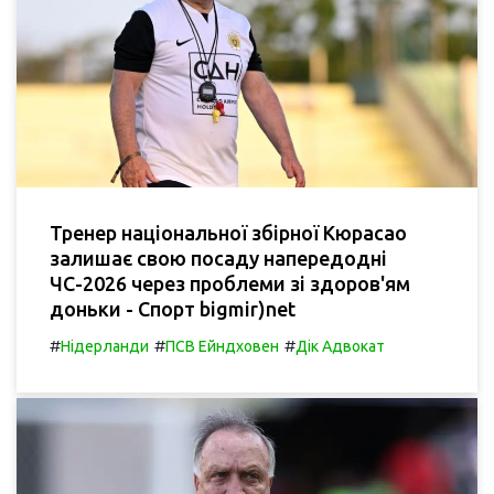
Тренер національної збірної Кюрасао
залишає свою посаду напередодні
ЧС-2026 через проблеми зі здоров'ям
доньки - Спорт bigmir)net
#
#
#
Нідерланди
ПСВ Ейндховен
Дік Адвокат