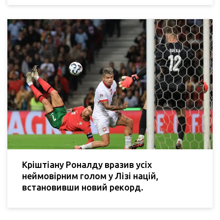
Кріштіану Роналду вразив усіх
неймовірним голом у Лізі націй,
встановивши новий рекорд.