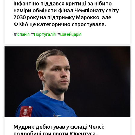
Інфантіно піддався критиці за нібито
наміри обміняти фінал Чемпіонату світу
2030 року на підтримку Марокко, але
ФІФА це категорично спростувала.
#
#
#
Іспанія
Португалія
Швейцарія
Мудрик дебютував у складі Челсі:
подробиці гри проти Ювентуса.