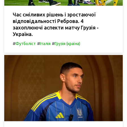
Час сміливих рішень і зростаючої
відповідальності Реброва. 4
захоплюючі аспекти матчу Грузія -
Україна.
#
#
#
Футболіст
Італія
Грузія (країна)