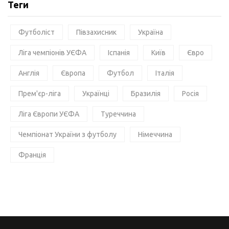
Теги
Футболіст
Півзахисник
Україна
Ліга чемпіонів УЄФА
Іспанія
Київ
Євро
Англія
Європа
Футбол
Італія
Прем'єр-ліга
Українці
Бразилія
Росія
Ліга Європи УЄФА
Туреччина
Чемпіонат України з футболу
Німеччина
Франція