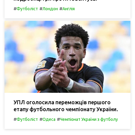
#
#
#
Футболіст
Лондон
Англія
УПЛ оголосила переможців першого
етапу футбольного чемпіонату України.
#
#
#
Футболіст
Одеса
Чемпіонат України з футболу