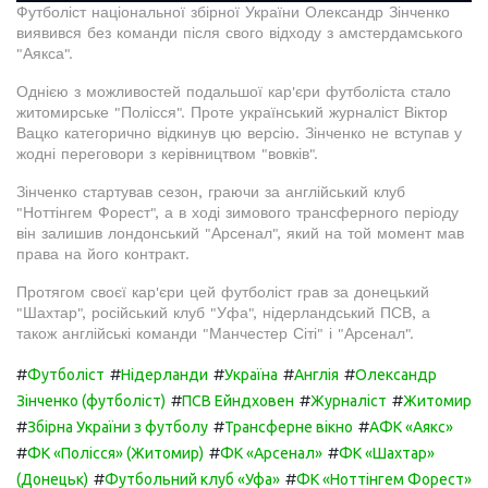
Футболіст національної збірної України Олександр Зінченко
виявився без команди після свого відходу з амстердамського
"Аякса".
Однією з можливостей подальшої кар'єри футболіста стало
житомирське "Полісся". Проте український журналіст Віктор
Вацко категорично відкинув цю версію. Зінченко не вступав у
жодні переговори з керівництвом "вовків".
Зінченко стартував сезон, граючи за англійський клуб
"Ноттінгем Форест", а в ході зимового трансферного періоду
він залишив лондонський "Арсенал", який на той момент мав
права на його контракт.
Протягом своєї кар'єри цей футболіст грав за донецький
"Шахтар", російський клуб "Уфа", нідерландський ПСВ, а
також англійські команди "Манчестер Сіті" і "Арсенал".
#
#
#
#
#
Футболіст
Нідерланди
Україна
Англія
Олександр
#
#
#
Зінченко (футболіст)
ПСВ Ейндховен
Журналіст
Житомир
#
#
#
Збірна України з футболу
Трансферне вікно
АФК «Аякс»
#
#
#
ФК «Полісся» (Житомир)
ФК «Арсенал»
ФК «Шахтар»
#
#
(Донецьк)
Футбольний клуб «Уфа»
ФК «Ноттінгем Форест»