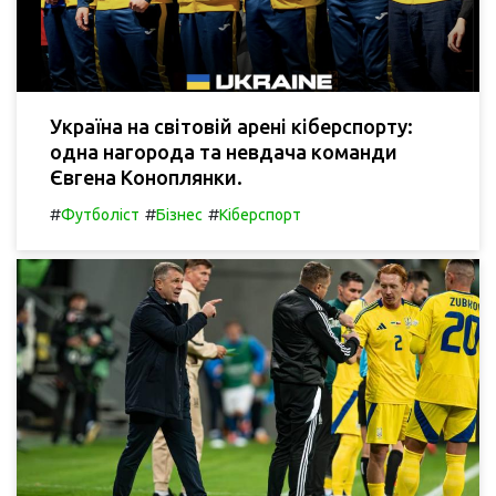
Україна на світовій арені кіберспорту:
одна нагорода та невдача команди
Євгена Коноплянки.
#
#
#
Футболіст
Бізнес
Кіберспорт