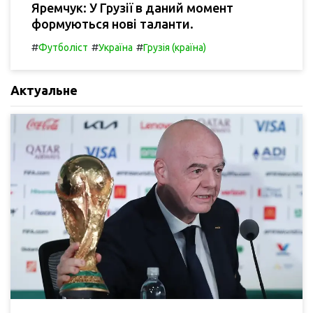
Яремчук: У Грузії в даний момент
формуються нові таланти.
#
#
#
Футболіст
Україна
Грузія (країна)
Актуальне