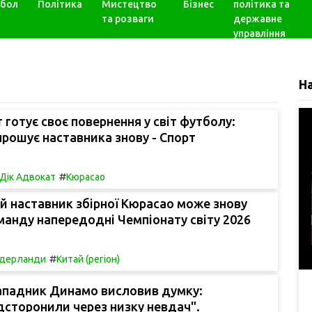
бол
Політика
Мистецтво
Бізнес
політика та
та розваги
державне
управління
Н
 готує своє повернення у світ футболу:
рошує наставника знову - Спорт
#
Дік Адвокат
Кюрасао
 наставник збірної Кюрасао може знову
анду напередодні Чемпіонату світу 2026
#
ідерланди
Китай (регіон)
ападник Динамо висловив думку:
дсторонили через низку невдач".