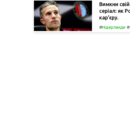
Вимкни свій
серіал: як 
кар'єру.
#
#
Нідерланди