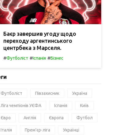
Баєр завершив угоду щодо
переходу аргентинського
центрбека з Марселя.
#
#
#
Футболіст
Іспанія
Бізнес
еги
Футболіст
Півзахисник
Україна
Ліга чемпіонів УЄФА
Іспанія
Київ
Євро
Англія
Європа
Футбол
Італія
Прем'єр-ліга
Українці