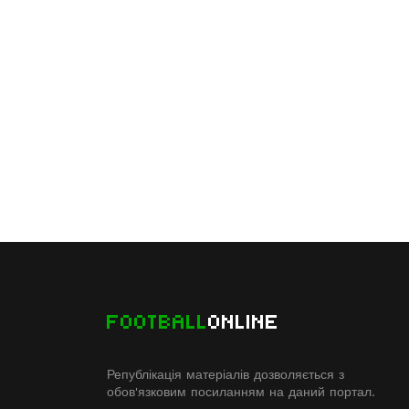
FOOTBALL
ONLINE
Републікація матеріалів дозволяється з
обов'язковим посиланням на даний портал.