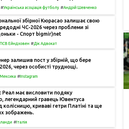
#
#
Українська асоціація футболу
Андрій Шевченко
ональної збірної Кюрасао залишає свою
редодні ЧС-2026 через проблеми зі
оньки - Спорт bigmir)net
#
ПСВ Ейндховен
Дік Адвокат
нер залишив пост у збірній, що бере
-2026, через особисті труднощі.
#
Мексика
Instagram
і: Реал має висловити подяку
, легендарний гравець Ювентуса
д колісницю, криваві гетри Платіні та ще
их зображень.
#
рланди
Італія