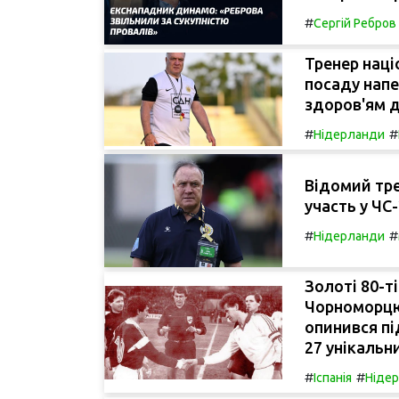
#
Сергій Ребров
Тренер наці
посаду напе
здоров'ям д
#
#
Нідерланди
Відомий тре
участь у ЧС
#
#
Нідерланди
Золоті 80-т
Чорноморцю
опинився пі
27 унікальн
#
#
Іспанія
Ніде