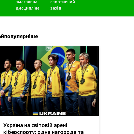
змагальна
спортивний
дисципліна
захід
айпопулярніше
Україна на світовій арені
кіберспорту: одна нагорода та