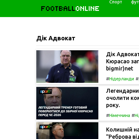
Спорт
фут
FOOTBALL
ONLINE
Дік Адвокат
Дік Адвокат
Кюрасао зап
bigmir)net
#
#
Нідерланди
Легендарний
очолити ком
року.
#
#
Німеччина
Н
Колишній н
"Реброва ві