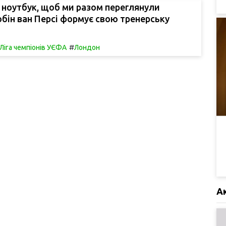
 ноутбук, щоб ми разом переглянули
Робін ван Персі формує свою тренерську
#
Ліга чемпіонів УЄФА
Лондон
А