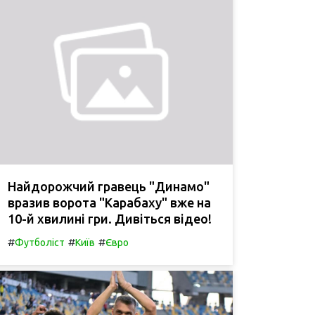
Найдорожчий гравець "Динамо"
вразив ворота "Карабаху" вже на
10-й хвилині гри. Дивіться відео!
#
#
#
Футболіст
Київ
Євро