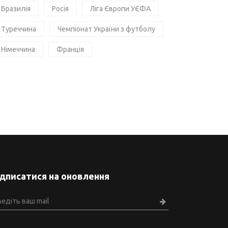
Бразилія
Росія
Ліга Європи УЄФА
Туреччина
Чемпіонат України з футболу
Німеччина
Франція
ідписатися на оновлення