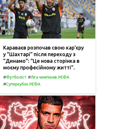
Караваєв розпочав свою кар'єру
у "Шахтарі" після переходу з
"Динамо": "Це нова сторінка в
моєму професійному житті".
#
#
Футболіст
Ліга чемпіонів УЄФА
#
Суперкубок УЄФА