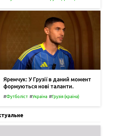
Яремчук: У Грузії в даний момент
формуються нові таланти.
#
#
#
Футболіст
Україна
Грузія (країна)
ктуальне