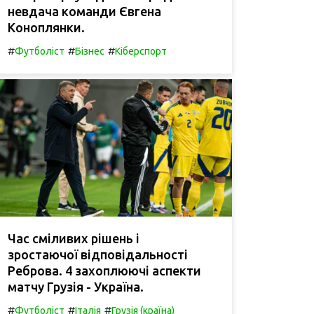
невдача команди Євгена
Коноплянки.
#
#
#
Футболіст
Бізнес
Кіберспорт
Час сміливих рішень і
зростаючої відповідальності
Реброва. 4 захоплюючі аспекти
матчу Грузія - Україна.
#
#
#
Футболіст
Італія
Грузія (країна)