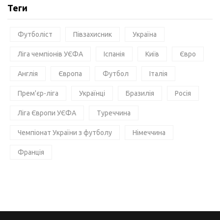
Теги
Футболіст
Півзахисник
Україна
Ліга чемпіонів УЄФА
Іспанія
Київ
Євро
Англія
Європа
Футбол
Італія
Прем'єр-ліга
Українці
Бразилія
Росія
Ліга Європи УЄФА
Туреччина
Чемпіонат України з футболу
Німеччина
Франція