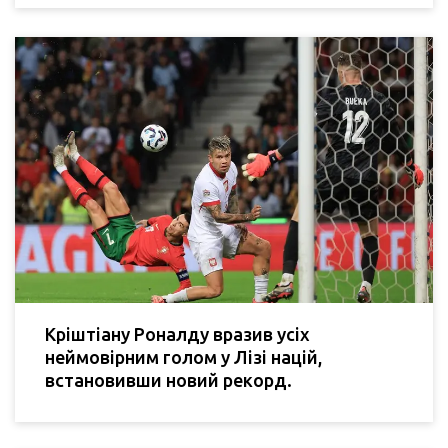
Кріштіану Роналду вразив усіх
неймовірним голом у Лізі націй,
встановивши новий рекорд.