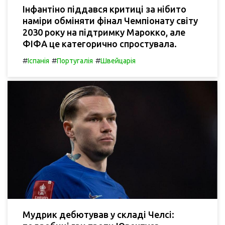
Інфантіно піддався критиці за нібито
наміри обміняти фінал Чемпіонату світу
2030 року на підтримку Марокко, але
ФІФА це категорично спростувала.
#
#
#
Іспанія
Португалія
Швейцарія
Мудрик дебютував у складі Челсі: