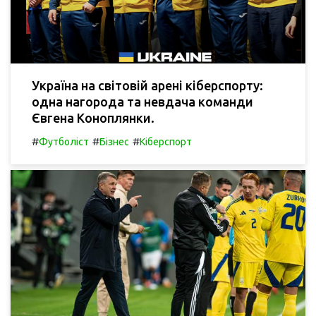
Україна на світовій арені кіберспорту:
одна нагорода та невдача команди
Євгена Коноплянки.
#
#
#
Футболіст
Бізнес
Кіберспорт