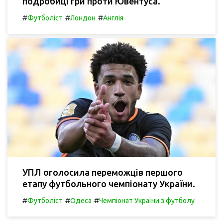
подробиці гри проти Ювентуса.
#
#
#
Футболіст
Лондон
Англія
УПЛ оголосила переможців першого
етапу футбольного чемпіонату України.
#
#
#
Футболіст
Одеса
Чемпіонат України з футболу