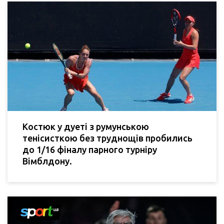
Костюк у дуеті з румунською
тенісисткою без труднощів пробились
до 1/16 фіналу парного турніру
Вімблдону.