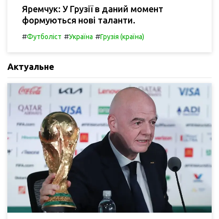
Яремчук: У Грузії в даний момент
формуються нові таланти.
#
#
#
Футболіст
Україна
Грузія (країна)
Актуальне