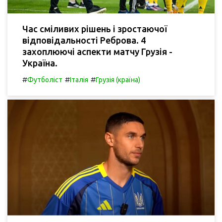
Час сміливих рішень і зростаючої
відповідальності Реброва. 4
захоплюючі аспекти матчу Грузія -
Україна.
#
#
#
Футболіст
Італія
Грузія (країна)