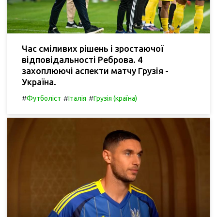
Час сміливих рішень і зростаючої
відповідальності Реброва. 4
захоплюючі аспекти матчу Грузія -
Україна.
#
#
#
Футболіст
Італія
Грузія (країна)