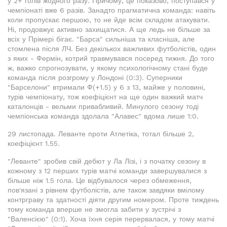
у 2+ голів жодного разу. Причому, це показово, поступався у
чемпіонаті вже 6 разів. Занадто прагматична команда: навіть
коли пропускає першою, то не йде всім складом атакувати.
Ні, продовжує активно захищатися. А ще ледь не більше за
всіх у Прімері бігає. "Барса" сильніша та класніша, але
стомлена після ЛЧ. Без декількох важливих футболістів, один
з яких - Фермін, котрий травмувався посеред тижня. До того
ж, важко спрогнозувати, у якому психологічному стані буде
команда після розгрому у Лондоні (0:3). Суперники
"Барселони" втримали Ф(+1.5) у 6 з 13, майже у половині,
турів чемпіонату, тож коефіцієнт на ще один важкий матч
каталонців - вельми привабливий. Минулого сезону тоді
чемпіонська команда здолала "Алавес" вдома лише 1:0.
29 листопада. Леванте проти Атлетіка, тотал більше 2,
коефіцієнт 1.55.
"Леванте" зробив свій дебют у Ла Лізі, і з початку сезону в
кожному з 12 перших турів матчі команди завершувалися з
більше ніж 1.5 гола. Це відбувалося через обмеження,
пов'язані з рівнем футболістів, але також завдяки вмілому
контрграву та здатності діяти другим номером. Проте тиждень
тому команда вперше не змогла забити у зустрічі з
"Валенсією" (0:1). Хоча їхня серія перервалася, у тому матчі