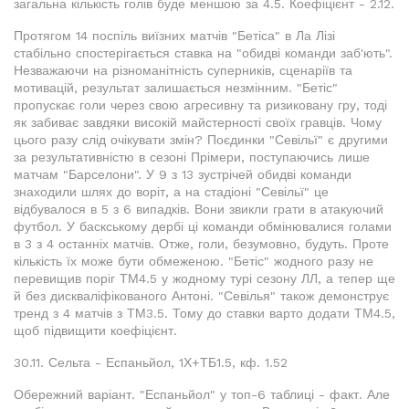
загальна кількість голів буде меншою за 4.5. Коефіцієнт - 2.12.
Протягом 14 поспіль виїзних матчів "Бетіса" в Ла Лізі
стабільно спостерігається ставка на "обидві команди заб'ють".
Незважаючи на різноманітність суперників, сценаріїв та
мотивацій, результат залишається незмінним. "Бетіс"
пропускає голи через свою агресивну та ризиковану гру, тоді
як забиває завдяки високій майстерності своїх гравців. Чому
цього разу слід очікувати змін? Поєдинки "Севільї" є другими
за результативністю в сезоні Прімери, поступаючись лише
матчам "Барселони". У 9 з 13 зустрічей обидві команди
знаходили шлях до воріт, а на стадіоні "Севільї" це
відбувалося в 5 з 6 випадків. Вони звикли грати в атакуючий
футбол. У баскському дербі ці команди обмінювалися голами
в 3 з 4 останніх матчів. Отже, голи, безумовно, будуть. Проте
кількість їх може бути обмеженою. "Бетіс" жодного разу не
перевищив поріг ТМ4.5 у жодному турі сезону ЛЛ, а тепер ще
й без дискваліфікованого Антоні. "Севілья" також демонструє
тренд з 4 матчів з ТМ3.5. Тому до ставки варто додати ТМ4.5,
щоб підвищити коефіцієнт.
30.11. Сельта - Еспаньйол, 1Х+ТБ1.5, кф. 1.52
Обережний варіант. "Еспаньйол" у топ-6 таблиці - факт. Але