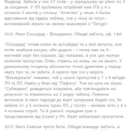
Мадриді. Забила у них 27 голів - у середньому це рівно по 3
за поєдинок. У ЛЛ пробивала потрібний нам ІТБ у 4 з
останніх 5 матчів у столиці. "Атлетіко" у лише 4 балах
відставання від лідера таблиці, тож у гонці за титул -
мотивований зіграти на своєму максимумі з "Ов'єдо".
30.11. Реал Сосьєдад - Вільярреал, Обидві заб'ють, кф. 1.66
"Сосьєдад" почав сезон як аутсайдер та у зоні вильоту, але
потім знайшов ресурс, аби додати - і тепер вже на 5-
матчевій серії без поразок. Що показово, в усіх цих матчах
колектив пропустив. Отже, ставить на атаку, не на захист. У
домашньому поєдинку абсолютно точно думатиме у першу
чергу про те, як забити. А мріяти про гол у ворота
"Вільярреала" неважко: той у сезоні пропустив у 7 з 9 виїздів
ЛЧ та ЛЛ. Навіть у Кіпрі від "Пафосу". Тож на нуль не зіграє.
"Субмарині" доведеться атакувати, аби претендувати на
результат та втриматись на 3 рядку таблиці. Повинна
витиснути зі своїх підходів до воріт суперника бодай гол, бо
забила 2+ у 5 останніх турах ЛЛ, у гостях - мінімум м'яч у 4 з
4 останніх спроб. Та й узагалі: середняк грає з
представником від Іспанії у ЛЧ. Хазяї зобов'язані пропустити.
30.11. Матч Севілья проти Бетіс. Обидві команди заб'ють, а