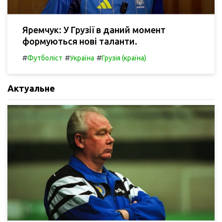
Яремчук: У Грузії в даний момент
формуються нові таланти.
#
#
#
Футболіст
Україна
Грузія (країна)
Актуальне