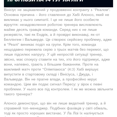
Вінісіус не зацікавлений у продовженні контракту з "Реалом".
Основна причина - його ставлення до Хабі Алонсо, який не
викликає у нього симпатії. І це не лише його особисте
відчуття: незадоволення роботою тренера висловлюють
майже десять гравців команди. Серед них є не лише
резервісти, такі як Ендрік, а й провідні виконавці, як-от
Беллінгем і Вальверде. Це створює серйозну проблему, адже
в "Реалі" виникає поділ на групи. Крім того, команда
нещодавно пережила серію з трьох матчів без перемог, що
лише підсилює напругу. У цій непростій ситуації тренер,
звісно, має спокусу ставити на тих, хто його підтримує, адже
вони, напевно, грають з більшим бажанням. Проте на
важливий матч проти "Олімпіакоса" (4:3) Хабі вирішує
випустити в стартовому складі і Вінісіуса, і Джуда, і
Вальверде. Він не прагне влади, а професійно керує
командою. Цим він подає сигнал Пересу: у зірок є певні
проблеми. У нього все під контролем. І як же можна звільнити
такого тренера?
Алонсо демонструє, що він не лише видатний тренер, а й
справжній топ-менеджер. Подібних фахівців у світі обмаль,
тоді як просто хороших вистачає. У Ла Лізі їх налічується