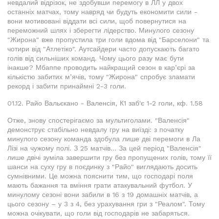
невдалий відрізок, не здобувши перемогу в ЛЛ у двох
останніх матчах, тому навряд чи будуть економити сили -
вони мотивовані віддати всі сили, щоб повернутися на
переможний шлях і зберегти лідерство. Минулого сезону
"Жирона" вже пропустила три голи вдома від "Барселони" та
чотири від "Атлетіко". Аутсайдери часто допускають багато
голів від сильніших команд. Чому цього разу має бути
інакше? Мбаппе проводить найкращий сезон в кар’єрі за
кількістю забитих м’ячів, тому "Жирона" спробує зламати
рекорд і забити принаймні 2-3 голи.
01.12. Райо Вальєкано - Валенсія, К1 заб'є 1-2 голи, кф. 1.58
Отже, знову спостерігаємо за мультиголами. "Валенсія"
демонструє стабільно невдалу гру на виїзді: з початку
минулого сезону команда здобула лише дві перемоги в Ла
Лізі на чужому полі. З 25 матчів... За цей період "Валенсія"
лише двічі зуміла завершити гру без пропущених голів, тому її
шанси на суху гру в поєдинку з "Райо" виглядають досить
сумнівними. Це можна пояснити тим, що господарі поля
мають бажання та вміння грати атакувальний футбол. У
минулому сезоні вони забили в 16 з 19 домашніх матчів, а
цього сезону – у 3 з 4, без урахування гри з "Реалом". Тому
можна очікувати, що голи від господарів не забаряться.