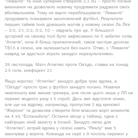
"Леванте" та їхній суперник створили 2.3 xG – просто погане
виконання не дозволило новачку продовжити радувати своїх
вболівальників. Тому не варто перебільшувати: "Леванте"
продовжить показувати захоплюючий футбол. Результати
перших таймів їхніх домашніх матчів у новому сезоні Ла Ліги
– 2:0, 2:1, 0:2, 0:2, 1:0 – свідчать про це. У більшості
зустрічей на своєму полі було зафіксовано по 5 забитих голів.
"Атлетік", хоча й більш прагматичний, також частіше досягає
ТБ1.5 в сезоні, ніж залишається без нього. Отже, з "Леванте"
навряд чи вдасться зіграти занадто нерезультативно.
29 листопада. Матч Атлетіко проти Ов'єдо, ставка на понад
2.5 голи, коефіцієнт 2.1.
Якщо коротко: "Атлетіко" занадто добре грає вдома, а
"Ов'єдо" просто грає у футбол занадто погано. Новачок
чемпіонату вже змінив тренера, але після цього лише у ЛЛ не
переміг жодного разу з 5 спроб. Десь зміг відстояти нічию,
але ще на відрізку, наприклад, пропустив 3 від кризової
"Жирони" та дозволив створити біля власних воріт моментів
на 4 xG "Еспаньйолу". Останнє місце у таблиці, одна з
найгірших ліній захисту в Іспанії. Занадто легко для
"Атлетіко", котрий вдома у сезоні навіть "Реалу" вже 5
закочував у ворота. Команда на серії з 9 поспіль перемог у