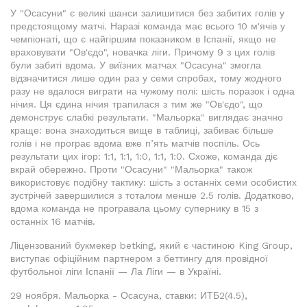
У "Осасуни" є великі шанси залишитися без забитих голів у
предстоящому матчі. Наразі команда має всього 10 м'ячів у
чемпіонаті, що є найгіршим показником в Іспанії, якщо не
враховувати "Ов'єдо", новачка ліги. Причому 9 з цих голів
були забиті вдома. У виїзних матчах "Осасуна" змогла
відзначитися лише один раз у семи спробах, тому жодного
разу не вдалося виграти на чужому полі: шість поразок і одна
нічия. Ця єдина нічия трапилася з тим же "Ов'єдо", що
демонструє слабкі результати. "Мальорка" виглядає значно
краще: вона знаходиться вище в таблиці, забиває більше
голів і не програє вдома вже п’ять матчів поспіль. Ось
результати цих ігор: 1:1, 1:1, 1:0, 1:1, 1:0. Схоже, команда діє
вкрай обережно. Проти "Осасуни" "Мальорка" також
використовує подібну тактику: шість з останніх семи особистих
зустрічей завершилися з тоталом менше 2.5 голів. Додатково,
вдома команда не програвала цьому супернику в 15 з
останніх 16 матчів.
Ліцензований букмекер betking, який є частиною King Group,
виступає офіційним партнером з беттингу для провідної
футбольної ліги Іспанії — Ла Ліги — в Україні.
29 ноября. Мальорка - Осасуна, ставки: ИТБ2(4.5),