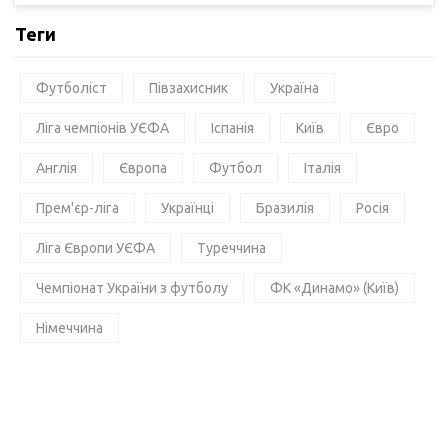
Теги
Футболіст
Півзахисник
Україна
Ліга чемпіонів УЄФА
Іспанія
Київ
Євро
Англія
Європа
Футбол
Італія
Прем'єр-ліга
Українці
Бразилія
Росія
Ліга Європи УЄФА
Туреччина
Чемпіонат України з футболу
ФК «Динамо» (Київ)
Німеччина