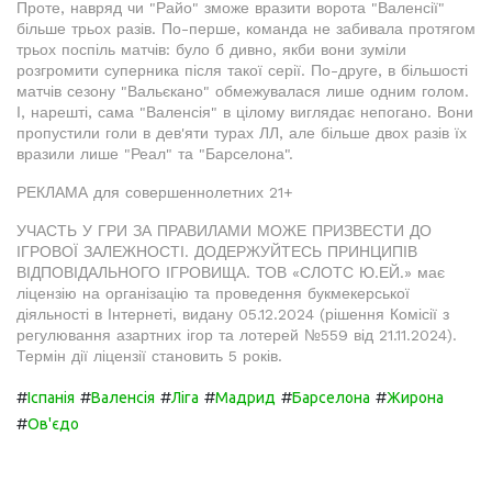
Проте, навряд чи "Райо" зможе вразити ворота "Валенсії"
більше трьох разів. По-перше, команда не забивала протягом
трьох поспіль матчів: було б дивно, якби вони зуміли
розгромити суперника після такої серії. По-друге, в більшості
матчів сезону "Вальєкано" обмежувалася лише одним голом.
І, нарешті, сама "Валенсія" в цілому виглядає непогано. Вони
пропустили голи в дев'яти турах ЛЛ, але більше двох разів їх
вразили лише "Реал" та "Барселона".
РЕКЛАМА для совершеннолетних 21+
УЧАСТЬ У ГРИ ЗА ПРАВИЛАМИ МОЖЕ ПРИЗВЕСТИ ДО
ІГРОВОЇ ЗАЛЕЖНОСТІ. ДОДЕРЖУЙТЕСЬ ПРИНЦИПІВ
ВІДПОВІДАЛЬНОГО ІГРОВИЩА. ТОВ «СЛОТС Ю.ЕЙ.» має
ліцензію на організацію та проведення букмекерської
діяльності в Інтернеті, видану 05.12.2024 (рішення Комісії з
регулювання азартних ігор та лотерей №559 від 21.11.2024).
Термін дії ліцензії становить 5 років.
#
#
#
#
#
#
Іспанія
Валенсія
Ліга
Мадрид
Барселона
Жирона
#
Ов'єдо