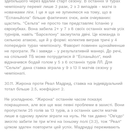
здебільшого через вдалий старт сезону. В останніх 9 турах
чемпіонату переміг лише 3 рази, 2 з 3 випадків - матчі із
новачками ліги. І це я ще не зупиняюся на тому, що в
"Еспаньйола" більше фактичних очок, аніж очікуваних:
щастить. "Сельта" не просто так представляє Іспанію у
єврокубках. Вона забила 2+ у 7 з 8 своїх останніх матчів усіх
турнірів, навіть "Барселону" засмутила двічі. Це команда із
сильною атакою, ще й у формі: колектив виграв тричі у 4
попередніх турах чемпіонату. Фаворит повинен щонайменше
не програти. Як і завжди - у результативній манері. До речі,
на спільний ТБ може потрудитися й "Еспаньйол", який
відзначився бодай голом у 5 з 6 останніх турів ЛЛ. Для
"Сельти" дана ставка зіграла у 9 з 13 її матчів сезону у
чемпіонаті.
30.11. Жирона проти Реал Мадрид, ставка на індивідуальний
тотал більше 2.5, коефіцієнт 2.
Не ускладнюю. "Жирона" останнім часом показує
покращення, але все ще має певні проблеми в захисті. Вони
пропустили 25 голів за 13 турів, а з останніх шести матчів
лише в одному зуміли зіграти на нуль. Не так давно "Ов'єдо"
змогло забити їм три м'ячі на їхньому полі (3:3), тож "Реал"
цілком здатен повторити цей успіх. Мадридці переживають