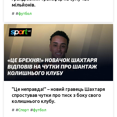
мільйонів.
#
#
футбол
"Це неправда!" – новий гравець Шахтаря
спростував чутки про тиск з боку свого
колишнього клубу.
#
#
#
Спорт
футбол