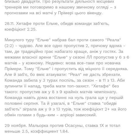
близько двадцяти. Про результати діяльності місцевих
тренерів ми поговоримо в нашому звичному огляді – з
прогнозами на всі матчі у Прімері цього вікенду.
28.11. Хетафе проти Ельче, обидві команди заб'ють,
коефіцієнт 2.25.
Минулого туру "Ельче" набрав бал проти самого "Реала"
(2:2) - чудово. Але все одно пропустив 2, причому вдома -
там, де традиційно грає набагато краще, аніж у гостях. За
межами власної арени "Ельче" у сезоні ЛЛ пропустив у 6 з 6
матчів - у кожному. Недивно: мова все-таки про новачка
Прімери. Тому "Ельче" і пропустить від міцного її середняка.
Але й заб'є, бо вміє атакувати: "Реал" не дасть збрехати.
Команда забила у 3 турах поспіль, за сезон - в 11 з 13. Аби
зупинити її напад, треба мати топ-захист. "Хетафе" без
такого: пропустив аж у 8 з 9 крайніх матчів чемпіонату.
Команда навіть дома востаннє на нуль грала ще у першій
половині серпня. Та й узагалі, в "Ельче" ставка "обидві
заб'ють" зіграла аж у 9 з 13 турів, тож коефіцієнт 2+ на його
обмін голами з будь-ким - апріорі зависокий.
29 ноября. Мальорка против Осасуны, ставка 1Х и тотал
меньше 2.5, коэффициент 1.84.