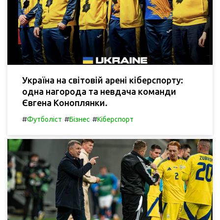
Україна на світовій арені кіберспорту:
одна нагорода та невдача команди
Євгена Коноплянки.
#
#
#
Футболіст
Бізнес
Кіберспорт