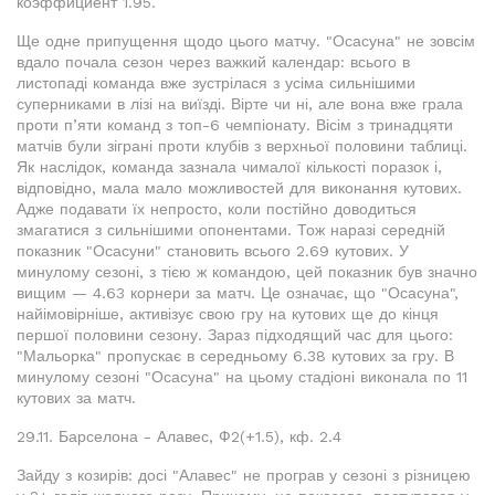
коэффициент 1.95.
Ще одне припущення щодо цього матчу. "Осасуна" не зовсім
вдало почала сезон через важкий календар: всього в
листопаді команда вже зустрілася з усіма сильнішими
суперниками в лізі на виїзді. Вірте чи ні, але вона вже грала
проти п’яти команд з топ-6 чемпіонату. Вісім з тринадцяти
матчів були зіграні проти клубів з верхньої половини таблиці.
Як наслідок, команда зазнала чималої кількості поразок і,
відповідно, мала мало можливостей для виконання кутових.
Адже подавати їх непросто, коли постійно доводиться
змагатися з сильнішими опонентами. Тож наразі середній
показник "Осасуни" становить всього 2.69 кутових. У
минулому сезоні, з тією ж командою, цей показник був значно
вищим — 4.63 корнери за матч. Це означає, що "Осасуна",
найімовірніше, активізує свою гру на кутових ще до кінця
першої половини сезону. Зараз підходящий час для цього:
"Мальорка" пропускає в середньому 6.38 кутових за гру. В
минулому сезоні "Осасуна" на цьому стадіоні виконала по 11
кутових за матч.
29.11. Барселона - Алавес, Ф2(+1.5), кф. 2.4
Зайду з козирів: досі "Алавес" не програв у сезоні з різницею