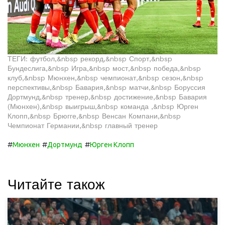
ТЕГИ: футбол,&nbsp рекорд,&nbsp Спорт,&nbsp
Бундеслига,&nbsp Игра,&nbsp мост,&nbsp победа,&nbsp
клуб,&nbsp Мюнхен,&nbsp чемпионат,&nbsp сезон,&nbsp
перспективы,&nbsp Бавария,&nbsp матчи,&nbsp Боруссия
Дортмунд,&nbsp тренер,&nbsp достижение,&nbsp Бавария
(Мюнхен),&nbsp выигрыш,&nbsp команда ,&nbsp Юрген
Клопп,&nbsp Брюгге,&nbsp Венсан Компани,&nbsp
Чемпионат Германии,&nbsp главный тренер
#
#
#
Мюнхен
Дортмунд
Юрген Клопп
Читайте також