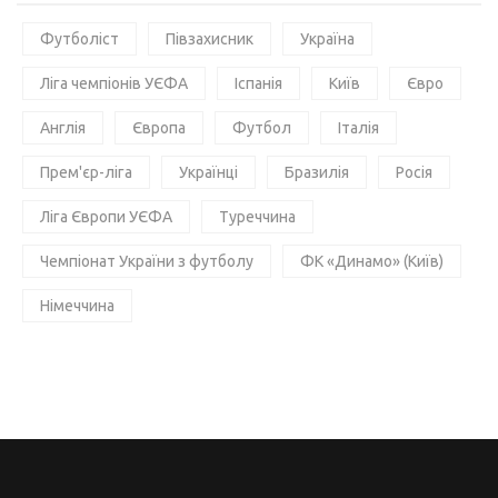
Футболіст
Півзахисник
Україна
Ліга чемпіонів УЄФА
Іспанія
Київ
Євро
Англія
Європа
Футбол
Італія
Прем'єр-ліга
Українці
Бразилія
Росія
Ліга Європи УЄФА
Туреччина
Чемпіонат України з футболу
ФК «Динамо» (Київ)
Німеччина