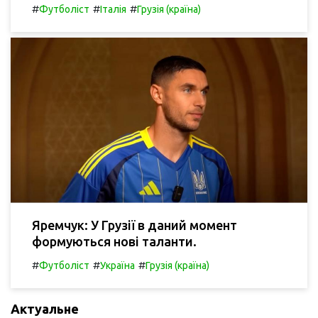
#
#
#
Футболіст
Італія
Грузія (країна)
Яремчук: У Грузії в даний момент
формуються нові таланти.
#
#
#
Футболіст
Україна
Грузія (країна)
Актуальне