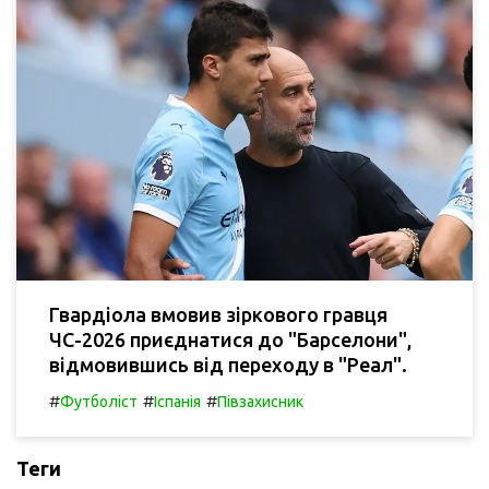
Гвардіола вмовив зіркового гравця
ЧС-2026 приєднатися до "Барселони",
відмовившись від переходу в "Реал".
#
#
#
Футболіст
Іспанія
Півзахисник
Теги