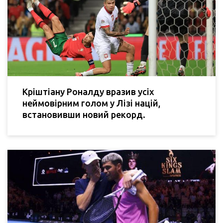
Кріштіану Роналду вразив усіх
неймовірним голом у Лізі націй,
встановивши новий рекорд.