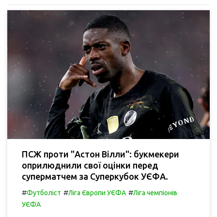
ПСЖ проти "Астон Вілли": букмекери
оприлюднили свої оцінки перед
суперматчем за Суперкубок УЄФА.
#
#
#
Футболіст
Ліга Європи УЄФА
Ліга чемпіонів
УЄФА