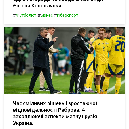
Євгена Коноплянки.
#
#
#
Футболіст
Бізнес
Кіберспорт
Час сміливих рішень і зростаючої
відповідальності Реброва. 4
захоплюючі аспекти матчу Грузія -
Україна.