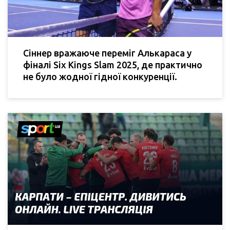
Сіннер вражаюче переміг Алькараса у
фіналі Six Kings Slam 2025, де практично
не було жодної гідної конкуренції.