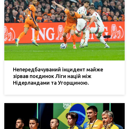
Непередбачуваний інцидент майже
зірвав поєдинок Ліги націй між
Нідерландами та Угорщиною.