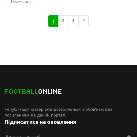
Німеччина
1
2
3
4
FOOTBALL
ONLINE
Републікація матеріалів дозволяється з обов'язковим
посиланням на даний портал.
Підписатися на оновлення