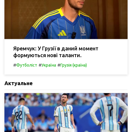
Яремчук: У Грузії в даний момент
формуються нові таланти.
#
#
#
Футболіст
Україна
Грузія (країна)
Актуальне