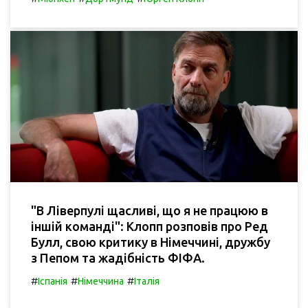
"В Ліверпулі щасливі, що я не працюю в
іншій команді": Клопп розповів про Ред
Булл, свою критику в Німеччині, дружбу
з Пепом та жадібність ФІФА.
#
#
#
Іспанія
Німеччина
Італія