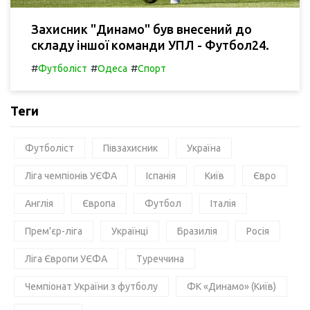
Захисник "Динамо" був внесений до
складу іншої команди УПЛ - Футбол24.
#
#
#
Футболіст
Одеса
Спорт
Теги
Футболіст
Півзахисник
Україна
Ліга чемпіонів УЄФА
Іспанія
Київ
Євро
Англія
Європа
Футбол
Італія
Прем'єр-ліга
Українці
Бразилія
Росія
Ліга Європи УЄФА
Туреччина
Чемпіонат України з футболу
ФК «Динамо» (Київ)