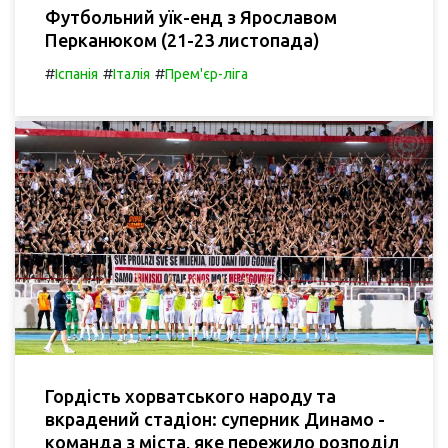
Футбольний уїк-енд з Ярославом
Перканюком (21-23 листопада)
#
#
#
Іспанія
Італія
Прем'єр-ліга
Гордість хорватського народу та
вкрадений стадіон: суперник Динамо -
команда з міста, яке пережило розподіл