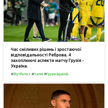
Час сміливих рішень і зростаючої
відповідальності Реброва. 4
захоплюючі аспекти матчу Грузія -
Україна.
#
#
#
Футболіст
Італія
Грузія (країна)