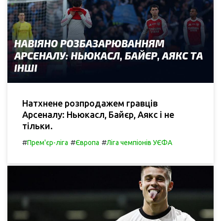
Натхнене розпродажем гравців
Арсеналу: Ньюкасл, Байєр, Аякс і не
тільки.
#
#
#
Прем'єр-ліга
Європа
Ліга чемпіонів УЄФА