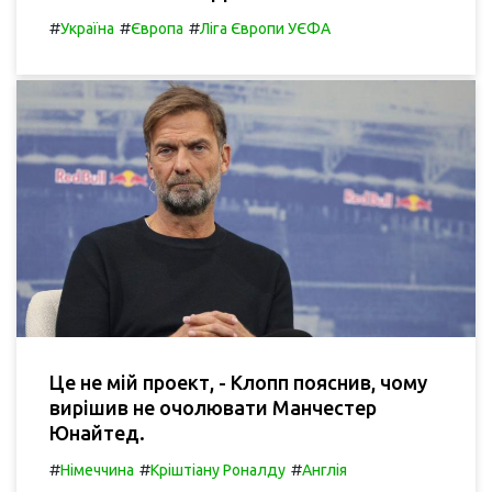
#
#
#
Україна
Європа
Ліга Європи УЄФА
Це не мій проект, - Клопп пояснив, чому
вирішив не очолювати Манчестер
Юнайтед.
#
#
#
Німеччина
Кріштіану Роналду
Англія