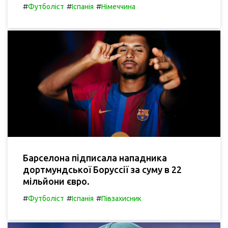
#
#
#
Футболіст
Іспанія
Німеччина
Барселона підписала нападника
дортмундської Боруссії за суму в 22
мільйони євро.
#
#
#
Футболіст
Іспанія
Півзахисник