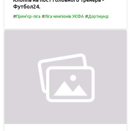
Футбол24.
#
#
#
Прем'єр-ліга
Ліга чемпіонів УЄФА
Дортмунд