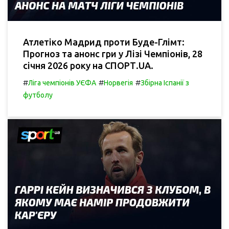
Атлетіко Мадрид проти Буде-Глімт:
Прогноз та анонс гри у Лізі Чемпіонів, 28
січня 2026 року на СПОРТ.UA.
#
#
#
Ліга чемпіонів УЄФА
Норвегія
Збірна Іспанії з
футболу