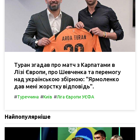
Туран згадав про матч з Карпатами в
Лізі Європи, про Шевченка та перемогу
над українською збірною: "Ярмоленко
дав мені жорстку відповідь".
#
#
#
Туреччина
Київ
Ліга Європи УЄФА
Найпопулярніше