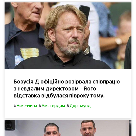
Борусія Д офіційно розірвала співпрацю
з невдалим директором – його
відставка відбулася півроку тому.
#
#
#
Німеччина
Амстердам
Дортмунд