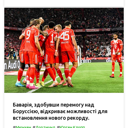
Баварія, здобувши перемогу над
Боруссією, відкриває можливості для
встановлення нового рекорду.
#
#
#
Мюнхен
Дортмунд
Юрген Клопп