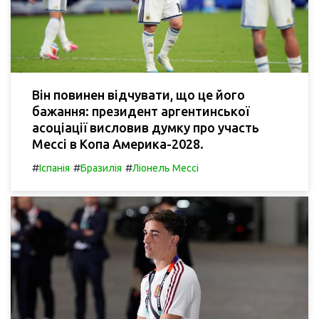
Він повинен відчувати, що це його
бажання: президент аргентинської
асоціації висловив думку про участь
Мессі в Копа Америка-2028.
#
#
#
Іспанія
Бразилія
Ліонель Мессі