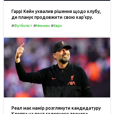
Гаррі Кейн ухвалив рішення щодо клубу,
де планує продовжити свою кар'єру.
#
#
#
Футболіст
Мюнхен
Євро
Реал має намір розглянути кандидатуру
Клоппа на пост головного тренера -