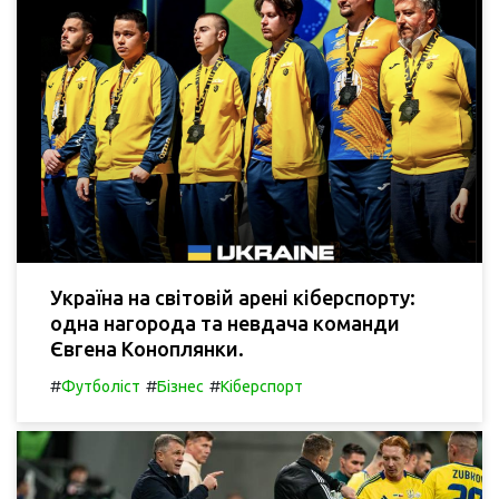
Україна на світовій арені кіберспорту:
одна нагорода та невдача команди
Євгена Коноплянки.
#
#
#
Футболіст
Бізнес
Кіберспорт