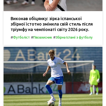
Виконав обіцянку: зірка іспанської
збірної істотно змінила свій стиль після
тріумфу на чемпіонаті світу 2026 року.
#
#
#
Футболіст
Півзахисник
Збірна Іспанії з футболу