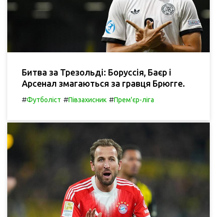
Битва за Трезольді: Боруссія, Баєр і
Арсенал змагаються за гравця Брюгге.
#
#
#
Футболіст
Півзахисник
Прем'єр-ліга