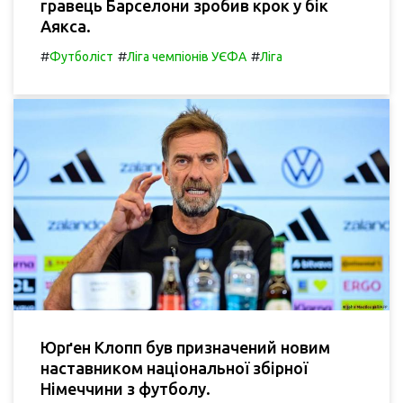
гравець Барселони зробив крок у бік
Аякса.
#
#
#
Футболіст
Ліга чемпіонів УЄФА
Ліга
Юрґен Клопп був призначений новим
наставником національної збірної
Німеччини з футболу.