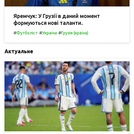
Яремчук: У Грузії в даний момент
формуються нові таланти.
#
#
#
Футболіст
Україна
Грузія (країна)
Актуальне