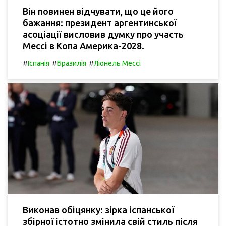
Він повинен відчувати, що це його
бажання: президент аргентинської
асоціації висловив думку про участь
Мессі в Копа Америка-2028.
#
#
#
Іспанія
Бразилія
Ліонель Мессі
Виконав обіцянку: зірка іспанської
збірної істотно змінила свій стиль після