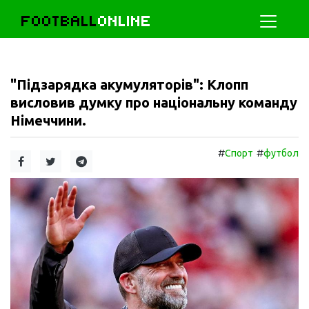
FOOTBALL
ONLINE
"Підзарядка акумуляторів": Клопп
висловив думку про національну команду
Німеччини.
#
#
Спорт
футбол