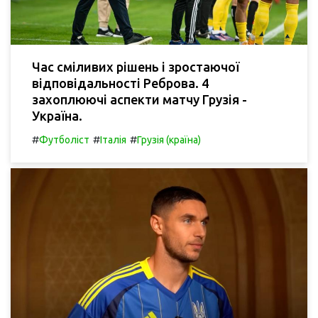
Час сміливих рішень і зростаючої
відповідальності Реброва. 4
захоплюючі аспекти матчу Грузія -
Україна.
#
#
#
Футболіст
Італія
Грузія (країна)