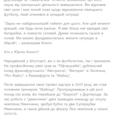
пауза від тренерської діяльності завершилася. Він відновив
свої сили і має ясний план щодо відновлення німецького
футболу, який опинився в складній ситуації.
"Зараз не найідеальніший таймінг для цього. Але цей момент
кращий, ніж будь-коли раніше. Я вже більш ніж зарядив свої
батарейки, я повністю готовий. Думки починають гасати в
голові. Ми маємо фундаментально змінити ситуацію в
збірній", - резюмував Клопп.
Хто є Юрген Клопп?
Народжений у Штутгарті, він є як футболістом, так і тренером.
На професійному рівні грав за "Пфорцхайм", дублюючий
склад франкфуртського "Айнтрахта", "Вікторію" зі Зінлігена,
"Рот-Вайсс" з Франкфурта та "Майнц".
Після завершення своєї ігрової кар'єри в 2001 році, він став
головним тренером "Майнца". Пропрацювавши в цій ролі
понад сім років, він перейшов до "Боруссії" з Дортмунда. За
час роботи з "джмелями" двічі приводив команду до титулу
чемпіона Німеччини, здобув Кубок та два Суперкубки
Німеччини, а також дійшов до фіналу Ліги чемпіонів у сезоні
2012/13.