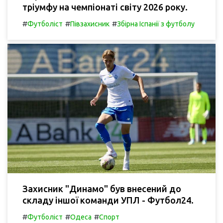
тріумфу на чемпіонаті світу 2026 року.
#
#
#
Футболіст
Півзахисник
Збірна Іспанії з футболу
Захисник "Динамо" був внесений до
складу іншої команди УПЛ - Футбол24.
#
#
#
Футболіст
Одеса
Спорт