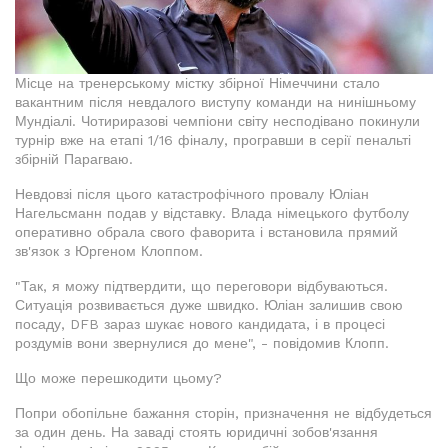
Місце на тренерському містку збірної Німеччини стало
вакантним після невдалого виступу команди на нинішньому
Мундіалі. Чотириразові чемпіони світу несподівано покинули
турнір вже на етапі 1/16 фіналу, програвши в серії пенальті
збірній Парагваю.
Невдовзі після цього катастрофічного провалу Юліан
Нагельсманн подав у відставку. Влада німецького футболу
оперативно обрала свого фаворита і встановила прямий
зв'язок з Юргеном Клоппом.
"Так, я можу підтвердити, що переговори відбуваються.
Ситуація розвивається дуже швидко. Юліан залишив свою
посаду, DFB зараз шукає нового кандидата, і в процесі
роздумів вони звернулися до мене", - повідомив Клопп.
Що може перешкодити цьому?
Попри обопільне бажання сторін, призначення не відбудеться
за один день. На заваді стоять юридичні зобов'язання