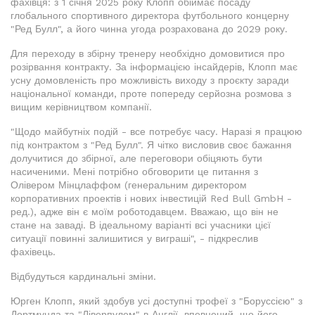
фахівця: з 1 січня 2025 року Клопп обіймає посаду
глобального спортивного директора футбольного концерну
"Ред Булл", а його чинна угода розрахована до 2029 року.
Для переходу в збірну тренеру необхідно домовитися про
розірвання контракту. За інформацією інсайдерів, Клопп має
усну домовленість про можливість виходу з проєкту заради
національної команди, проте попереду серйозна розмова з
вищим керівництвом компанії.
"Щодо майбутніх подій - все потребує часу. Наразі я працюю
під контрактом з "Ред Булл". Я чітко висловив своє бажання
долучитися до збірної, але переговори обіцяють бути
насиченими. Мені потрібно обговорити це питання з
Олівером Мінцлаффом (генеральним директором
корпоративних проектів і нових інвестицій Red Bull GmbH -
ред.), адже він є моїм роботодавцем. Вважаю, що він не
стане на заваді. В ідеальному варіанті всі учасники цієї
ситуації повинні залишитися у виграші", - підкреслив
фахівець.
Відбудуться кардинальні зміни.
Юрген Клопп, який здобув усі доступні трофеї з "Боруссією" з
Дортмунда та "Ліверпулем" в Англії, впевнений, що його