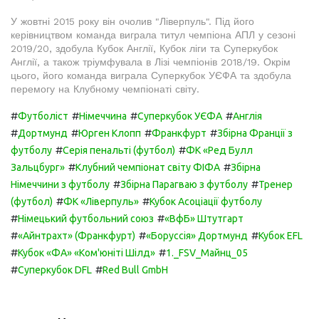
У жовтні 2015 року він очолив "Ліверпуль". Під його
керівництвом команда виграла титул чемпіона АПЛ у сезоні
2019/20, здобула Кубок Англії, Кубок ліги та Суперкубок
Англії, а також тріумфувала в Лізі чемпіонів 2018/19. Окрім
цього, його команда виграла Суперкубок УЄФА та здобула
перемогу на Клубному чемпіонаті світу.
#
#
#
#
Футболіст
Німеччина
Суперкубок УЄФА
Англія
#
#
#
#
Дортмунд
Юрген Клопп
Франкфурт
Збірна Франції з
#
#
футболу
Серія пенальті (футбол)
ФК «Ред Булл
#
#
Зальцбург»
Клубний чемпіонат світу ФІФА
Збірна
#
#
Німеччини з футболу
Збірна Парагваю з футболу
Тренер
#
#
(футбол)
ФК «Ліверпуль»
Кубок Асоціації футболу
#
#
Німецький футбольний союз
«ВфБ» Штутгарт
#
#
#
«Айнтрахт» (Франкфурт)
«Боруссія» Дортмунд
Кубок EFL
#
#
Кубок «ФА» «Ком'юніті Шілд»
1._FSV_Майнц_05
#
#
Суперкубок DFL
Red Bull GmbH