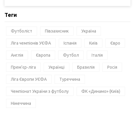
Теги
Футболіст
Півзахисник
Україна
Ліга чемпіонів УЄФА
Іспанія
Київ
Євро
Англія
Європа
Футбол
Італія
Прем'єр-ліга
Українці
Бразилія
Росія
Ліга Європи УЄФА
Туреччина
Чемпіонат України з футболу
ФК «Динамо» (Київ)
Німеччина