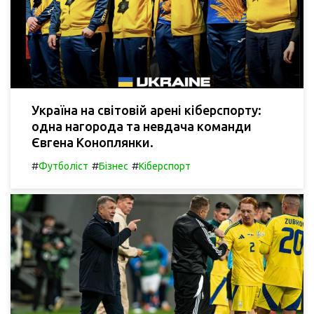
Україна на світовій арені кіберспорту:
одна нагорода та невдача команди
Євгена Коноплянки.
#
#
#
Футболіст
Бізнес
Кіберспорт