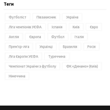
Теги
Футболіст
Півзахисник
Україна
Ліга чемпіонів УЄФА
Іспанія
Київ
Євро
Англія
Європа
Футбол
Італія
Прем'єр-ліга
Українці
Бразилія
Росія
Ліга Європи УЄФА
Туреччина
Чемпіонат України з футболу
ФК «Динамо» (Київ)
Німеччина