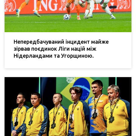
Непередбачуваний інцидент майже
зірвав поєдинок Ліги націй між
Нідерландами та Угорщиною.