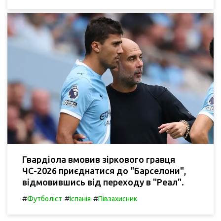
Гвардіола вмовив зіркового гравця
ЧС-2026 приєднатися до "Барселони",
відмовившись від переходу в "Реал".
#
#
#
Футболіст
Іспанія
Півзахисник