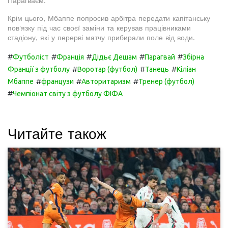
Парагваєм.
Крім цього, Мбаппе попросив арбітра передати капітанську
пов'язку під час своєї заміни та керував працівниками
стадіону, які у перерві матчу прибирали поле від води.
#
#
#
#
#
Футболіст
Франція
Дідьє Дешам
Парагвай
Збірна
#
#
#
Франції з футболу
Воротар (футбол)
Танець
Кіліан
#
#
#
Мбаппе
французи
Авторитаризм
Тренер (футбол)
#
Чемпіонат світу з футболу ФІФА
Читайте також