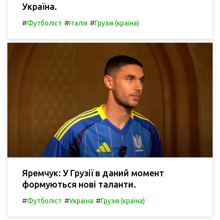
Україна.
#
#
#
Футболіст
Італія
Грузія (країна)
Яремчук: У Грузії в даний момент
формуються нові таланти.
#
#
#
Футболіст
Україна
Грузія (країна)