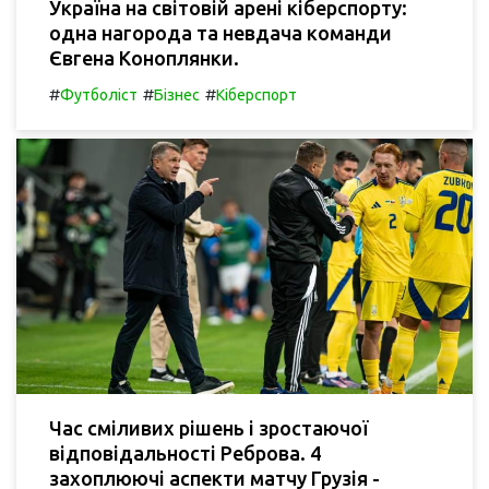
Україна на світовій арені кіберспорту:
одна нагорода та невдача команди
Євгена Коноплянки.
#
#
#
Футболіст
Бізнес
Кіберспорт
Час сміливих рішень і зростаючої
відповідальності Реброва. 4
захоплюючі аспекти матчу Грузія -