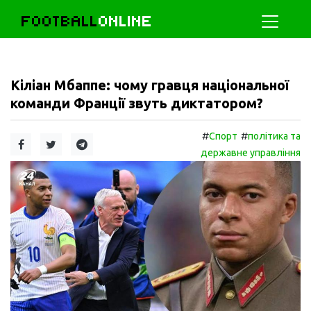
FOOTBALL
ONLINE
Кіліан Мбаппе: чому гравця національної
команди Франції звуть диктатором?
#
#
Спорт
політика та
державне управління