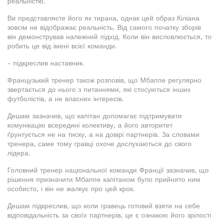
реальністю.
Ви представляєте його як тирана, однак цей образ Кіліана
зовсім не відображає реальність. Від самого початку зборів
він демонстрував належний підхід. Коли він висловлюється, то
робить це від імені всієї команди.
- підкреслив наставник.
Французький тренер також розповів, що Мбаппе регулярно
звертається до нього з питаннями, які стосуються інших
футболістів, а не власних інтересів.
Дешам зазначив, що капітан допомагає підтримувати
комунікацію всередині колективу, а його авторитет
ґрунтується не на тиску, а на довірі партнерів. За словами
тренера, саме тому гравці охоче дослухаються до свого
лідера.
Головний тренер національної команди Франції зазначив, що
рішення призначити Мбаппе капітаном було прийнято ним
особисто, і він не жалкує про цей крок.
Дешам підкреслив, що коли гравець готовий взяти на себе
відповідальність за своїх партнерів, це є ознакою його зрілості