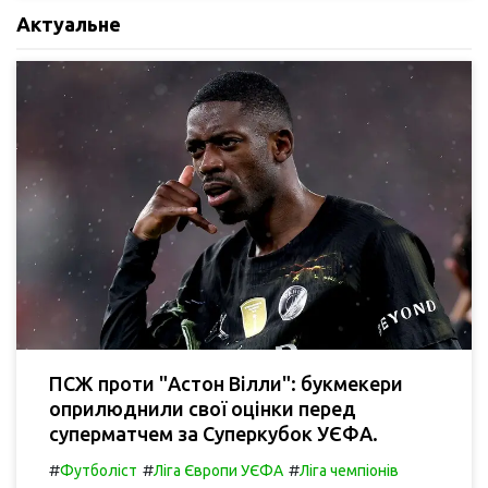
Актуальне
ПСЖ проти "Астон Вілли": букмекери
оприлюднили свої оцінки перед
суперматчем за Суперкубок УЄФА.
#
#
#
Футболіст
Ліга Європи УЄФА
Ліга чемпіонів