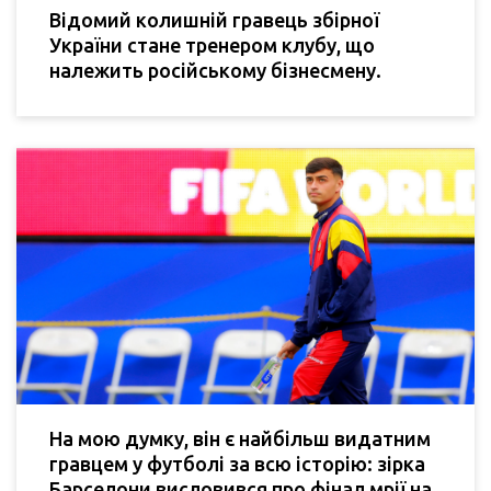
Відомий колишній гравець збірної
України стане тренером клубу, що
належить російському бізнесмену.
На мою думку, він є найбільш видатним
гравцем у футболі за всю історію: зірка
Барселони висловився про фінал мрії на