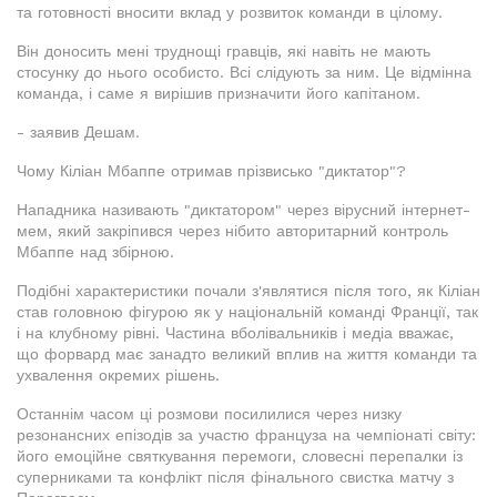
та готовності вносити вклад у розвиток команди в цілому.
Він доносить мені труднощі гравців, які навіть не мають
стосунку до нього особисто. Всі слідують за ним. Це відмінна
команда, і саме я вирішив призначити його капітаном.
- заявив Дешам.
Чому Кіліан Мбаппе отримав прізвисько "диктатор"?
Нападника називають "диктатором" через вірусний інтернет-
мем, який закріпився через нібито авторитарний контроль
Мбаппе над збірною.
Подібні характеристики почали з'являтися після того, як Кіліан
став головною фігурою як у національній команді Франції, так
і на клубному рівні. Частина вболівальників і медіа вважає,
що форвард має занадто великий вплив на життя команди та
ухвалення окремих рішень.
Останнім часом ці розмови посилилися через низку
резонансних епізодів за участю француза на чемпіонаті світу:
його емоційне святкування перемоги, словесні перепалки із
суперниками та конфлікт після фінального свистка матчу з