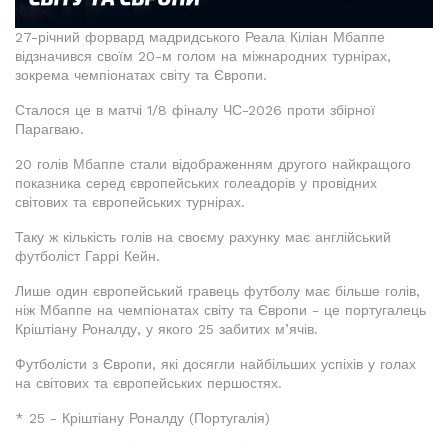
27-річний форвард мадридського Реала Кіліан Мбаппе
відзначився своїм 20-м голом на міжнародних турнірах,
зокрема чемпіонатах світу та Європи.
Сталося це в матчі 1/8 фіналу ЧС-2026 проти збірної
Парагваю.
20 голів Мбаппе стали відображенням другого найкращого
показника серед європейських голеадорів у провідних
світових та європейських турнірах.
Таку ж кількість голів на своєму рахунку має англійський
футболіст Гаррі Кейн.
Лише один європейський гравець футболу має більше голів,
ніж Мбаппе на чемпіонатах світу та Європи - це португалець
Кріштіану Роналду, у якого 25 забитих м’ячів.
Футболісти з Європи, які досягли найбільших успіхів у голах
на світових та європейських першостях.
* 25 - Кріштіану Роналду (Португалія)