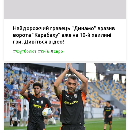
Найдорожчий гравець "Динамо" вразив
ворота "Карабаху" вже на 10-й хвилині
гри. Дивіться відео!
#
#
#
Футболіст
Київ
Євро