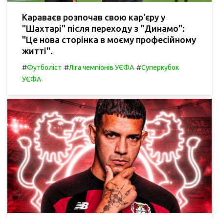
Караваєв розпочав свою кар'єру у
"Шахтарі" після переходу з "Динамо":
"Це нова сторінка в моєму професійному
житті".
#
#
#
Футболіст
Ліга чемпіонів УЄФА
Суперкубок
УЄФА