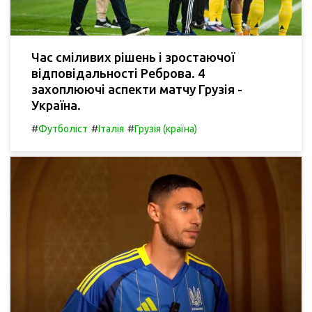
Час сміливих рішень і зростаючої
відповідальності Реброва. 4
захоплюючі аспекти матчу Грузія -
Україна.
#
#
#
Футболіст
Італія
Грузія (країна)