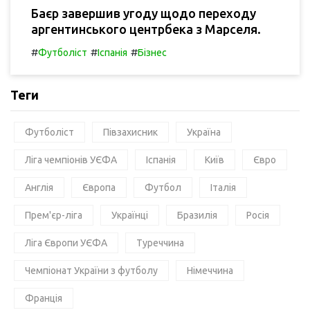
Баєр завершив угоду щодо переходу
аргентинського центрбека з Марселя.
#
#
#
Футболіст
Іспанія
Бізнес
Теги
Футболіст
Півзахисник
Україна
Ліга чемпіонів УЄФА
Іспанія
Київ
Євро
Англія
Європа
Футбол
Італія
Прем'єр-ліга
Українці
Бразилія
Росія
Ліга Європи УЄФА
Туреччина
Чемпіонат України з футболу
Німеччина
Франція