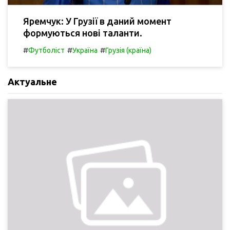
Яремчук: У Грузії в даний момент
формуються нові таланти.
#
#
#
Футболіст
Україна
Грузія (країна)
Актуальне