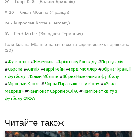
20 - Гаррі Кейн (Велика Британія)
* 20 - Кіліан Мбаппе (Франція)
19 - Мирослав Клозе (Germany)
18 - Гerd Müller (Западная Германия)
Голи Кіліана Мбаппе на світових та європейських першостях
(20)
#
#
#
#
Футболіст
Німеччина
Кріштіану Роналду
Португалія
#
#
#
#
#
Європа
Англія
Гаррі Кейн
Герд Мюллер
Збірна Франції
#
#
з футболу
Кіліан Мбаппе
Збірна Німеччини з футболу
#
#
#
Мірослав Клозе
Збірна Парагваю з футболу
«Реал
#
#
Мадрид»
Чемпіонат Європи УЄФА
Чемпіонат світу з
футболу ФІФА
Читайте також