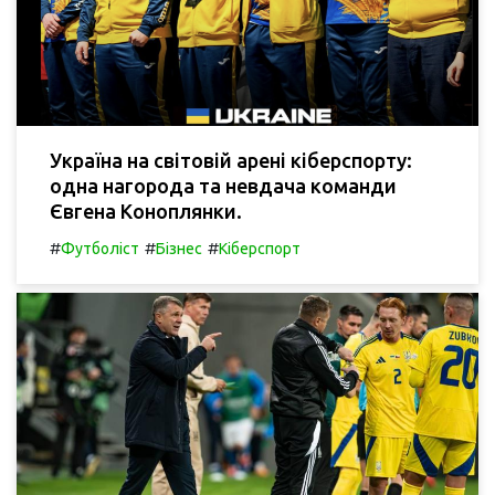
Україна на світовій арені кіберспорту:
одна нагорода та невдача команди
Євгена Коноплянки.
#
#
#
Футболіст
Бізнес
Кіберспорт