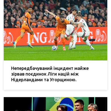
Непередбачуваний інцидент майже
зірвав поєдинок Ліги націй між
Нідерландами та Угорщиною.