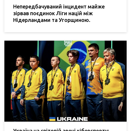
Непередбачуваний інцидент майже
зірвав поєдинок Ліги націй між
Нідерландами та Угорщиною.
Україна на світовій арені кіберспорту: