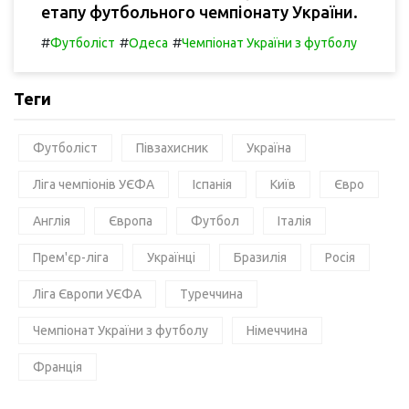
етапу футбольного чемпіонату України.
#
#
#
Футболіст
Одеса
Чемпіонат України з футболу
Теги
Футболіст
Півзахисник
Україна
Ліга чемпіонів УЄФА
Іспанія
Київ
Євро
Англія
Європа
Футбол
Італія
Прем'єр-ліга
Українці
Бразилія
Росія
Ліга Європи УЄФА
Туреччина
Чемпіонат України з футболу
Німеччина
Франція