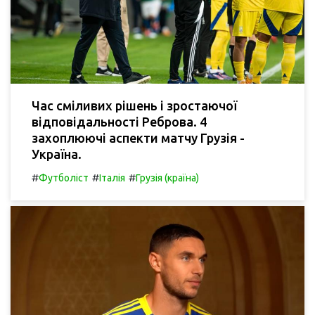
Час сміливих рішень і зростаючої
відповідальності Реброва. 4
захоплюючі аспекти матчу Грузія -
Україна.
#
#
#
Футболіст
Італія
Грузія (країна)