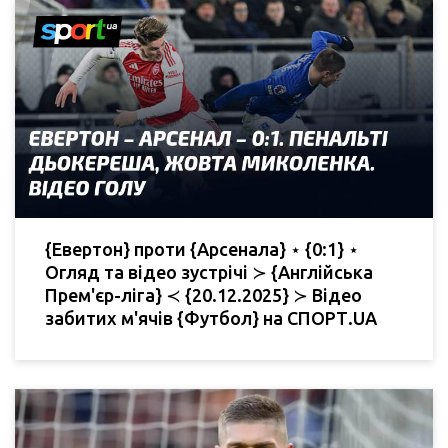
{Евертон} проти {Арсенала} ⋆ {0:1} ⋆
Огляд та відео зустрічі ≻ {Англійська
Прем'єр-ліга} ≺ {20.12.2025} ≻ Відео
забитих м'ячів {Футбол} на СПОРТ.UA