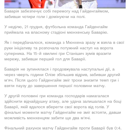
Баварія забезпечує собі перемогу над Гайденгаймом,
забивши чотири голи і домінуючи на полі.
У неділю, 21 грудня, футбольна команда Гайденгайм
приймала на власному стадіоні мюнхенську Баварію.
Як і передбачалося, команда з Мюнхена зразу ж взяла в свої
руки ініціативу та розпочала потужний наступ на ворота
суперника. На 15-й хвилині гри Станішич зумів вразити
мережу, забивши перший гол для Баварії.
Баварія не зупинялася і продовжувала наступальні дії, а
через чверть години Олізе збільшив відрив, забивши другий
м'яч. Після цього Гайденгайм зміг трохи знизити темп гри і
взяти паузу до завершення першої половини матчу.
У другій половині гри команда господарів намагалася
здійснити відчайдушну атаку, але удача залишалася на боці
Баварії, якій вдалося вберегти свої ворота від голів. У
фінальні моменти матчу Гайденгайм не зміг встояти, давши
можливість мюнхенцям забити ще два м'ячі.
Фінальний рахунок матчу Гайденгайм проти Баварії був 0:4.