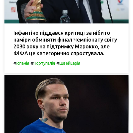
Інфантіно піддався критиці за нібито
наміри обміняти фінал Чемпіонату світу
2030 року на підтримку Марокко, але
ФІФА це категорично спростувала.
#
#
#
Іспанія
Португалія
Швейцарія