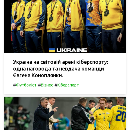
Україна на світовій арені кіберспорту:
одна нагорода та невдача команди
Євгена Коноплянки.
#
#
#
Футболіст
Бізнес
Кіберспорт