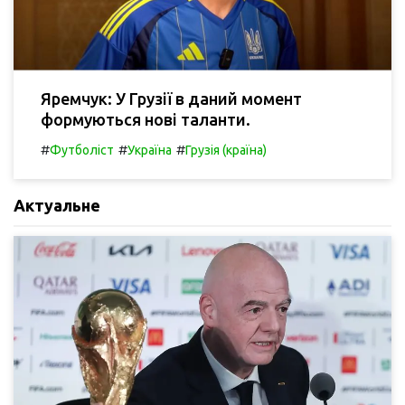
Яремчук: У Грузії в даний момент
формуються нові таланти.
#
#
#
Футболіст
Україна
Грузія (країна)
Актуальне