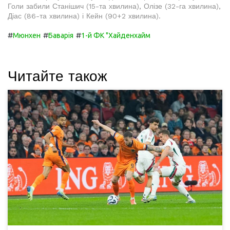
Голи забили Станішич (15-та хвилина), Олізе (32-га хвилина),
Діас (86-та хвилина) і Кейн (90+2 хвилина).
#
#
#
Мюнхен
Баварія
1-й ФК "Хайденхайм
Читайте також