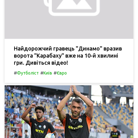
Найдорожчий гравець "Динамо" вразив
ворота "Карабаху" вже на 10-й хвилині
гри. Дивіться відео!
#
#
#
Футболіст
Київ
Євро