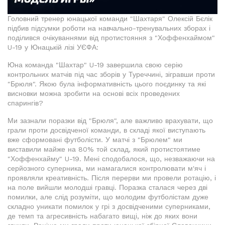
Головний тренер юнацької команди "Шахтаря" Олексій Бєлік
підбив підсумки роботи на навчально-тренувальних зборах і
поділився очікуваннями від протистояння з "Хоффенхаймом"
U-19 у Юнацькій лізі УЄФА:
Юна команда "Шахтар" U-19 завершила свою серію
контрольних матчів під час зборів у Туреччині, зігравши проти
"Брюля". Якою була інформативність цього поєдинку та які
висновки можна зробити на основі всіх проведених
спарингів?
Ми зазнали поразки від "Брюля", але важливо врахувати, що
грали проти досвідченої команди, в складі якої виступають
вже сформовані футболісти. У матчі з "Брюлем" ми
виставили майже на 80% той склад, який протистоятиме
"Хоффенхайму" U-19. Мені сподобалося, що, незважаючи на
серйозного суперника, ми намагалися контролювати м'яч і
проявляли креативність. Після перерви ми провели ротацію, і
на поле вийшли молодші гравці. Поразка сталася через дві
помилки, але слід розуміти, що молодим футболістам дуже
складно уникати помилок у грі з досвідченими суперниками,
де темп та агресивність набагато вищі, ніж до яких вони