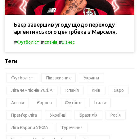
Баєр завершив угоду щодо переходу
аргентинського центрбека з Марселя.
#
#
#
Футболіст
Іспанія
Бізнес
Теги
Футболіст
Півзахисник
Україна
Ліга чемпіонів УЄФА
Іспанія
Київ
Євро
Англія
Європа
Футбол
Італія
Прем'єр-ліга
Українці
Бразилія
Росія
Ліга Європи УЄФА
Туреччина