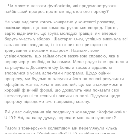
- Чи можете назвати футболістів, які продемонстрували
найбільший прогрес протягом підготовчого періоду?
Не хочу виділяти когось конкретно у контексті розвитку,
оскільки вірю, що вся команда рухається вперед. Проте,
варто відзначити, що група молодих гравців, які вперше
беруть участь у зборах "Шахтаря" U-19, успішно виконала всі
заплановані завдання, і ніхто з них не приходив на
тренування з поганим настроєм. Навпаки, вони
усвідомлюють, що займаються важливою справою, яка в
першу чергу необхідна їм самим. Мене радує їхнє прагнення
та рішучість. Досвідчені футболісти також з відданістю
впоралися з усіма аспектами програми. Щодо оцінки
прогресу, ми будемо аналізувати його на основі результати
офіційних матчів, хоча я впевнений, що ми знаходимося в
хорошій фізичній формі, що дозволить нам показати свої
інтелектуальні та технічні навички на полі. Підсумки щодо
прогресу підведемо вже наприкінці сезону.
Які у вас очікування від поєдинку з командою "Хоффенхайм"
U-19? Які, на вашу думку, переваги має наш суперник?
Разом з тренерським колективом ми переглянули кілька
матчів команди "Хоффенхайм" U-19 та зібрали чимало