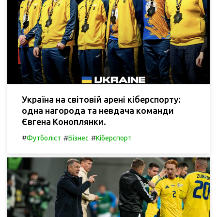
Україна на світовій арені кіберспорту:
одна нагорода та невдача команди
Євгена Коноплянки.
#
#
#
Футболіст
Бізнес
Кіберспорт