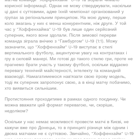
корисної інформації. Однак не можу стверджувати, наскільки
ці дані є суттєвими, адже їхній чемпіонат організований у
групах за регіональним принципом. На мою думку, перше
коло змагань у них є менш конкурентним, ніж друге. У той
час у "Хоффенхайма" U-19 був лише один серйозний
суперник, якого вони здолали. Після зимової перерви
команда зіграла внічию з "Гамбургом" U-19 (1:1). Можу
зазначити, що "Хоффенхайм" U-19 виступає в стилі
вертикального футболу, акцентуючи увагу на контратаках і
гру в силовій манері. Ми готові до такого стилю гри, проте не
прагнемо брати участь у такому футболі, оскільки віддаємо
перевагу технічній майстерності, інтелекту та командній
взаємодії. Намагатимемося нав'язати свою ігрову модель,
тоді як суперник запропонує свою, а в кінці матчу побачимо,
хто виявиться сильнішим.
Протистояння проходитиме в рамках одного поєдинку. Чи
можна вважати цей формат перевагою, чи, скоріше,
недоліком?
Оскільки у нас немає можливості провести матчі в Києві, не
кажучи вже про Донецьк, то в принципі різниця між одним і
двома матчами не є суттєвою. Звичайно, "Хоффенхайм" U-19