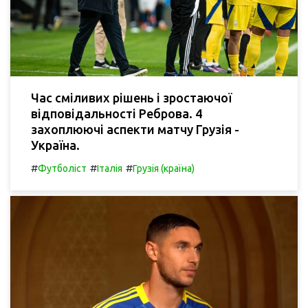
Час сміливих рішень і зростаючої
відповідальності Реброва. 4
захоплюючі аспекти матчу Грузія -
Україна.
#
#
#
Футболіст
Італія
Грузія (країна)