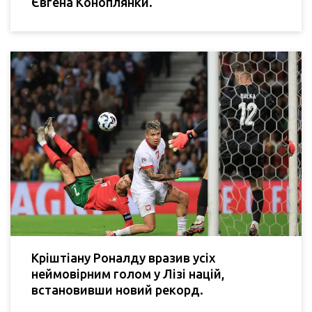
Євгена Коноплянки.
Кріштіану Роналду вразив усіх
неймовірним голом у Лізі націй,
встановивши новий рекорд.