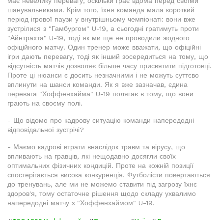
має невелику перевагу, оскільки грає вдома перед своїми
шанувальниками. Крім того, їхня команда мала короткий
період ігрової паузи у внутрішньому чемпіонаті: вони вже
зустрілися з "Гамбургом" U-19, а сьогодні гратимуть проти
"Айнтрахта" U-19, тоді як ми ще не проводили жодного
офіційного матчу. Один тренер може вважати, що офіційні
ігри дають перевагу, тоді як інший зосередиться на тому, що
відсутність матчів дозволяє більше часу присвятити підготовці.
Проте ці нюанси є досить незначними і не можуть суттєво
вплинути на шанси команди. Як я вже зазначав, єдина
перевага "Хоффенхайма" U-19 полягає в тому, що вони
грають на своєму полі.
- Що відомо про кадрову ситуацію команди напередодні
відповідальної зустрічі?
- Маємо кадрові втрати внаслідок травм та вірусу, що
впливають на гравців, які нещодавно досягли своїх
оптимальних фізичних кондицій. Проте на кожній позиції
спостерігається висока конкуренція. Футболісти повертаються
до тренувань, але ми не можемо ставити під загрозу їхнє
здоров'я, тому остаточне рішення щодо складу ухвалимо
напередодні матчу з "Хоффенхаймом" U-19.