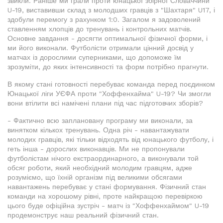
звикли. Раніше ми грали проти юнацької збірної Словаччини
U-19, виставивши склад з молодших гравців з "Шахтаря" U17, і
здобули перемогу з рахунком 1:0. Загалом я задоволений
ставленням хлопців до тренувань і контрольних матчів.
Основне завдання - досягти оптимальної фізичної форми, і
ми його виконали. Футболісти отримали цінний досвід у
матчах із дорослими суперниками, що допоможе їм
зрозуміти, до яких інтенсивності та форм потрібно прагнути.
В якому стані готовності перебуває команда перед поєдинком
Юнацької ліги УЄФА проти "Хоффенхайма" U-19? Чи змогли
вони втілити всі намічені плани під час підготовчих зборів?
- Фактично всю заплановану програму ми виконали, за
винятком кількох тренувань. Одна річ - навантажувати
молодих гравців, які тільки відходять від юнацького футболу, і
геть інша - дорослих виконавців. Ми не пропонували
футболістам нічого екстраординарного, а виконували той
обсяг роботи, який необхідний молодим гравцям, адже
розуміємо, що їхній організм під великими обсягами
навантажень перебуває у стані формування. Фізичний стан
команди на хорошому рівні, проте найкращою перевіркою
цього буде офіційна зустріч - матч із "Хоффенхаймом" U-19
продемонструє наш реальний фізичний стан.