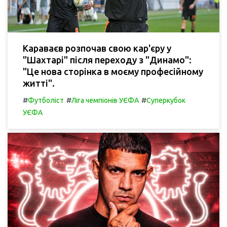
Караваєв розпочав свою кар'єру у
"Шахтарі" після переходу з "Динамо":
"Це нова сторінка в моєму професійному
житті".
#
#
#
Футболіст
Ліга чемпіонів УЄФА
Суперкубок
УЄФА