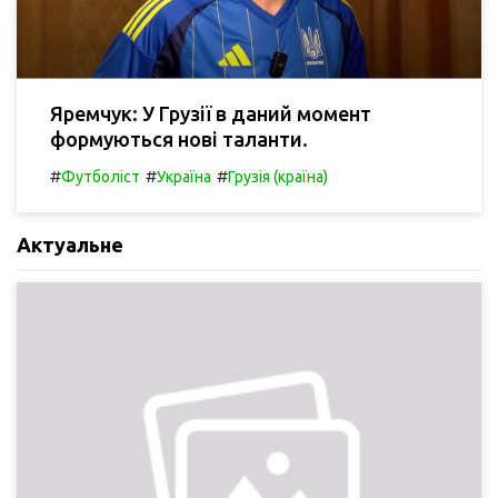
Яремчук: У Грузії в даний момент
формуються нові таланти.
#
#
#
Футболіст
Україна
Грузія (країна)
Актуальне