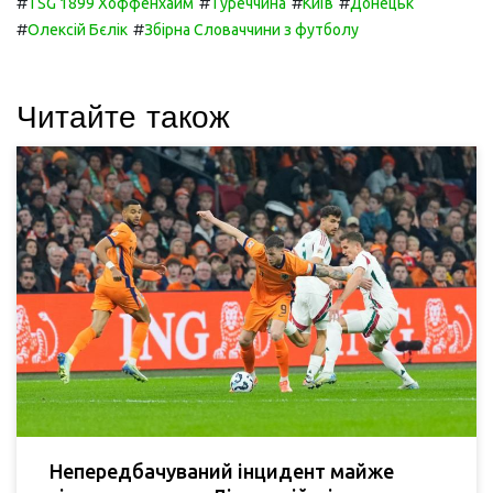
#
#
#
#
TSG 1899 Хоффенхайм
Туреччина
Київ
Донецьк
#
#
Олексій Бєлік
Збірна Словаччини з футболу
Читайте також
Непередбачуваний інцидент майже