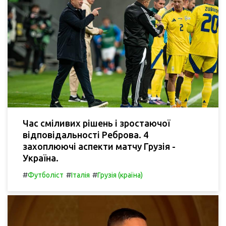
Час сміливих рішень і зростаючої
відповідальності Реброва. 4
захоплюючі аспекти матчу Грузія -
Україна.
#
#
#
Футболіст
Італія
Грузія (країна)