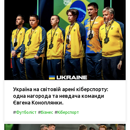
Україна на світовій арені кіберспорту:
одна нагорода та невдача команди
Євгена Коноплянки.
#
#
#
Футболіст
Бізнес
Кіберспорт