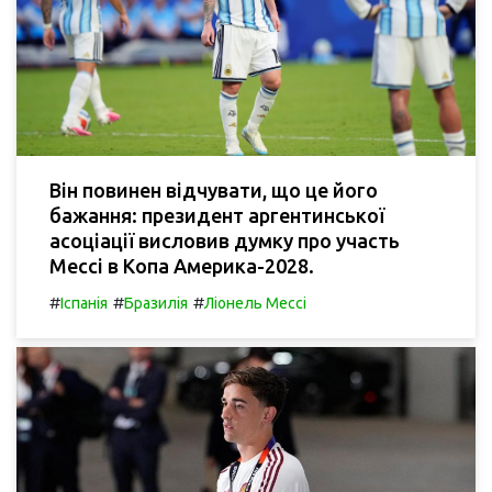
Він повинен відчувати, що це його
бажання: президент аргентинської
асоціації висловив думку про участь
Мессі в Копа Америка-2028.
#
#
#
Іспанія
Бразилія
Ліонель Мессі