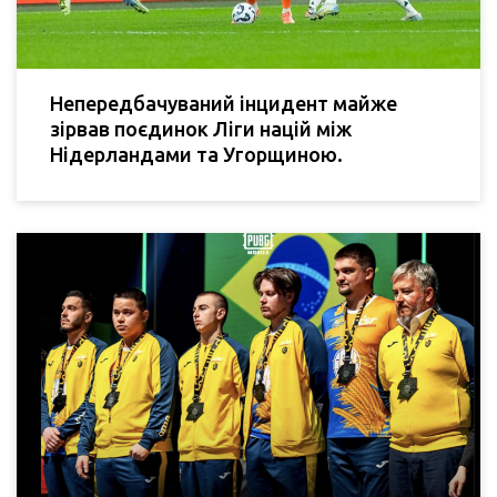
Непередбачуваний інцидент майже
зірвав поєдинок Ліги націй між
Нідерландами та Угорщиною.