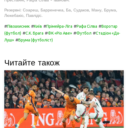
Престіанні, Рафа Сілва - Івановіч.
Резервні: Соареш, Барренечеа, Ба, Судаков, Ману, Брума,
Люкебакіо, Павлідіс.
#
#
#
#
#
Півзахисник
Київ
Прімейра-Ліга
Рафа Сілва
Воротар
#
#
#
#
(футбол)
С.К. Брага
ФК «Ріо Аве»
Футбол
Стадіон «Да-
#
Луш»
Брума (футболіст)
Читайте також