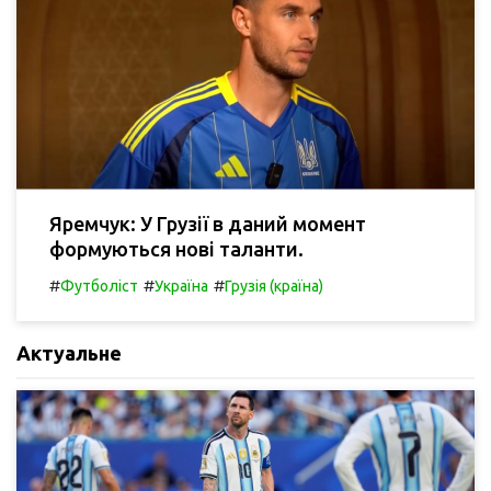
Яремчук: У Грузії в даний момент
формуються нові таланти.
#
#
#
Футболіст
Україна
Грузія (країна)
Актуальне