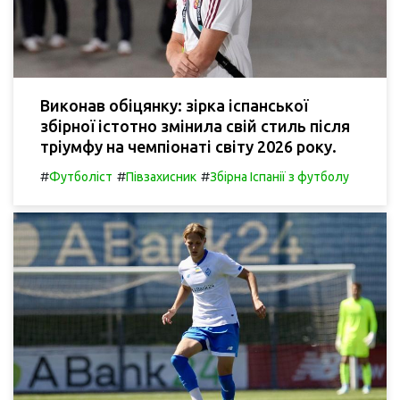
Виконав обіцянку: зірка іспанської
збірної істотно змінила свій стиль після
тріумфу на чемпіонаті світу 2026 року.
#
#
#
Футболіст
Півзахисник
Збірна Іспанії з футболу