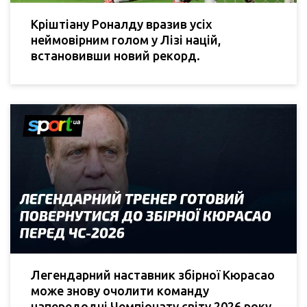
Кріштіану Роналду вразив усіх
неймовірним голом у Лізі націй,
встановивши новий рекорд.
Легендарний наставник збірної Кюрасао
може знову очолити команду
напередодні Чемпіонату світу 2026 року.