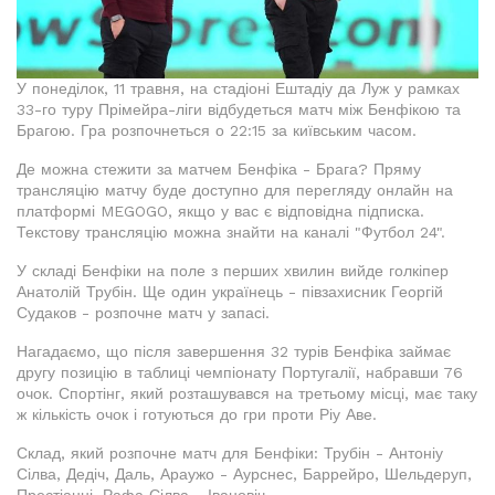
У понеділок, 11 травня, на стадіоні Ештадіу да Луж у рамках
33-го туру Прімейра-ліги відбудеться матч між Бенфікою та
Брагою. Гра розпочнеться о 22:15 за київським часом.
Де можна стежити за матчем Бенфіка - Брага? Пряму
трансляцію матчу буде доступно для перегляду онлайн на
платформі MEGOGO, якщо у вас є відповідна підписка.
Текстову трансляцію можна знайти на каналі "Футбол 24".
У складі Бенфіки на поле з перших хвилин вийде голкіпер
Анатолій Трубін. Ще один українець - півзахисник Георгій
Судаков - розпочне матч у запасі.
Нагадаємо, що після завершення 32 турів Бенфіка займає
другу позицію в таблиці чемпіонату Португалії, набравши 76
очок. Спортінг, який розташувався на третьому місці, має таку
ж кількість очок і готуються до гри проти Ріу Аве.
Склад, який розпочне матч для Бенфіки: Трубін - Антоніу
Сілва, Дедіч, Даль, Араужо - Аурснес, Баррейро, Шельдеруп,