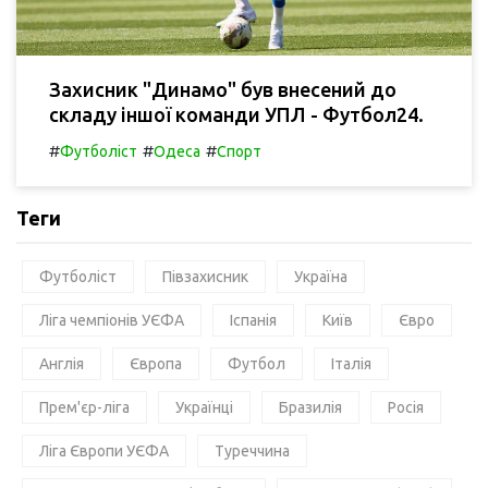
Захисник "Динамо" був внесений до
складу іншої команди УПЛ - Футбол24.
#
#
#
Футболіст
Одеса
Спорт
Теги
Футболіст
Півзахисник
Україна
Ліга чемпіонів УЄФА
Іспанія
Київ
Євро
Англія
Європа
Футбол
Італія
Прем'єр-ліга
Українці
Бразилія
Росія
Ліга Європи УЄФА
Туреччина