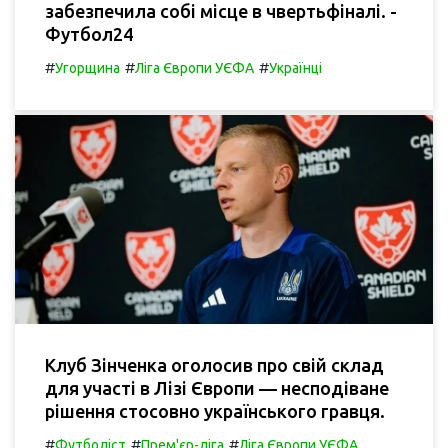
забезпечила собі місце в чвертьфіналі. -
Футбол24
#
#
#
Угорщина
Ліга Європи УЄФА
Українці
Клуб Зінченка оголосив про свій склад
для участі в Лізі Європи — несподіване
рішення стосовно українського гравця.
#
#
#
Футболіст
Прем'єр-ліга
Ліга Європи УЄФА