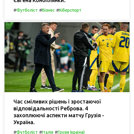
Євгена Коноплянки.
#
#
#
Футболіст
Бізнес
Кіберспорт
Час сміливих рішень і зростаючої
відповідальності Реброва. 4
захоплюючі аспекти матчу Грузія -
Україна.
#
#
#
Футболіст
Італія
Грузія (країна)