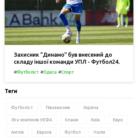
Захисник "Динамо" був внесений до
складу іншої команди УПЛ - Футбол24.
#
#
#
Футболіст
Одеса
Спорт
Теги
Футболіст
Півзахисник
Україна
Ліга чемпіонів УЄФА
Іспанія
Київ
Євро
Англія
Європа
Футбол
Італія