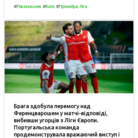
#
#
#
Півзахисник
Київ
Прімейра-Ліга
Брага здобула перемогу над
Ференцварошем у матчі-відповіді,
вибивши угорців з Ліги Європи.
Португальська команда
продемонструвала вражаючий виступ і