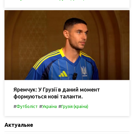
Яремчук: У Грузії в даний момент
формуються нові таланти.
#
#
#
Футболіст
Україна
Грузія (країна)
Актуальне