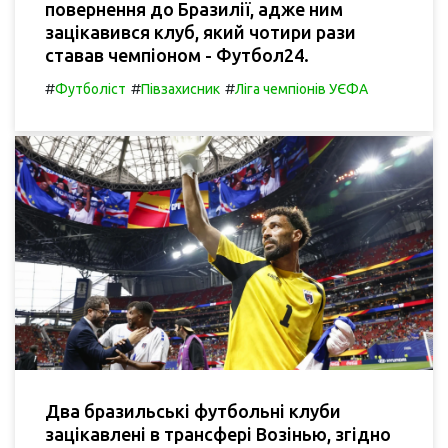
повернення до Бразилії, адже ним
зацікавився клуб, який чотири рази
ставав чемпіоном - Футбол24.
#
#
#
Футболіст
Півзахисник
Ліга чемпіонів УЄФА
Два бразильські футбольні клуби
зацікавлені в трансфері Возінью, згідно