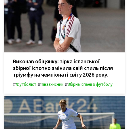
Виконав обіцянку: зірка іспанської
збірної істотно змінила свій стиль після
тріумфу на чемпіонаті світу 2026 року.
#
#
#
Футболіст
Півзахисник
Збірна Іспанії з футболу