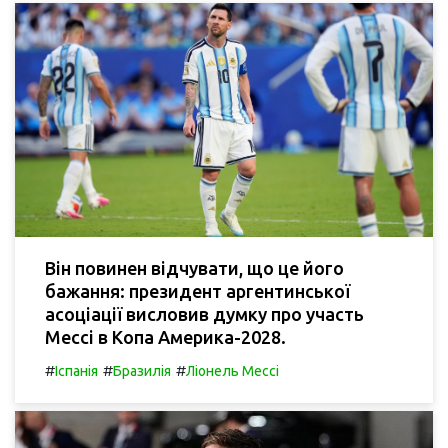
Він повинен відчувати, що це його
бажання: президент аргентинської
асоціації висловив думку про участь
Мессі в Копа Америка-2028.
#
#
#
Іспанія
Бразилія
Ліонель Мессі