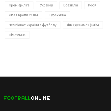
Прем'єр-ліга
Українці
Бразилія
Росія
Ліга Європи УЄФА
Туреччина
Чемпіонат України з футболу
ФК «Динамо» (Київ)
Німеччина
FOOTBALL
ONLINE