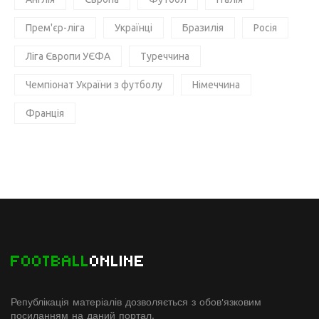
Прем'єр-ліга
Українці
Бразилія
Росія
Ліга Європи УЄФА
Туреччина
Чемпіонат України з футболу
Німеччина
Франція
FOOTBALL
ONLINE
Републікація матеріалів дозволяється з обов'язковим
посиланням на даний портал.