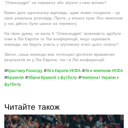
"Олександрії" на перемогу або зіграти з нею внічию?
Важко дати однозначну відповідь, адже кожен поєдинок - це
своя унікальна розповідь. Проте, у кількох іграх Ліги чемпіонів
у нас дійсно були шанси на перемогу.
На твою думку, чи мала б "Олександрія" можливість здобути
очки в Лізі Європи та Лізі конференцій, якщо оцінювати
команди, які беруть участь у груповому етапі цього сезону?
Звісно, наша команда має потенціал досягати вражаючих
результатів як у Лізі Європи, так і в Лізі конференцій.
#
#
#
Кріштіану Роналду
Ліга Європи УЄФА
Ліга чемпіонів УЄФА
#
#
#
Бразилія
Збірна Бразилії з футболу
Чемпіонат України з
футболу
Читайте також