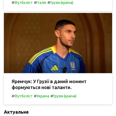
#
#
#
Футболіст
Італія
Грузія (країна)
Яремчук: У Грузії в даний момент
формуються нові таланти.
#
#
#
Футболіст
Україна
Грузія (країна)
Актуальне