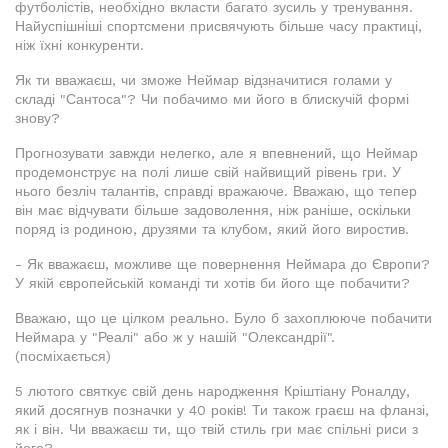
футболістів, необхідно вкласти багато зусиль у тренування.
Найуспішніші спортсмени присвячують більше часу практиці,
ніж їхні конкуренти.
Як ти вважаєш, чи зможе Неймар відзначитися голами у
складі "Сантоса"? Чи побачимо ми його в блискучій формі
знову?
Прогнозувати завжди нелегко, але я впевнений, що Неймар
продемонструє на полі лише свій найвищий рівень гри. У
нього безліч талантів, справді вражаюче. Вважаю, що тепер
він має відчувати більше задоволення, ніж раніше, оскільки
поряд із родиною, друзями та клубом, який його виростив.
- Як вважаєш, можливе ще повернення Неймара до Європи?
У якій європейській команді ти хотів би його ще побачити?
Вважаю, що це цілком реально. Було б захоплююче побачити
Неймара у "Реалі" або ж у нашій "Олександрії".
(посміхається)
5 лютого святкує свій день народження Кріштіану Роналду,
який досягнув позначки у 40 років! Ти також граєш на фланзі,
як і він. Чи вважаєш ти, що твій стиль гри має спільні риси з