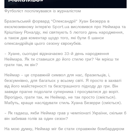
Футболіст поспілкувався із журналістом
Бразильський форвард "Олександрії" Хуан Безерра в
ексклюзивному інтерв'ю Sport.ua висловився про Неймара та
Кріштіану Роналду, які святкують 5 лютого день народження,
а також дав коментар щодо того, які були б шанси
олександрійців цього сезону єврокубків.
- Хуане, сьогодні відзначаємо 33-й день народження
Неймара. Як ти ставишся до його стилю гри? Чи мрієш ти
грати так, як він?
Неймар - це справжній символ для нас, бразильців, і,
безсумнівно, для багатьох у всьому світі. Я просто в захваті
від його майстерності та безстрашного підходу до гри. Він
завжди прагне подолати суперника і просуватися до воріт.
Вірогідно, грати так, як Неймар, не так просто (сміється).
Мабуть, краще наслідувати стиль Хуана Безерри (сміється).
- Як гадаєш, якби Неймар грав у чемпіонаті України, скільки б
він забивав голів за один сезон?
На мою думку, Неймар міг би стати справжнім бомбардиром