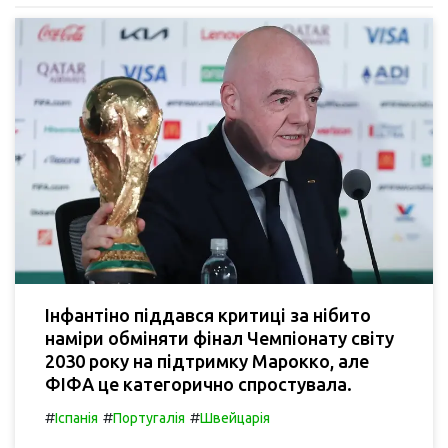
Інфантіно піддався критиці за нібито
наміри обміняти фінал Чемпіонату світу
2030 року на підтримку Марокко, але
ФІФА це категорично спростувала.
#
#
#
Іспанія
Португалія
Швейцарія