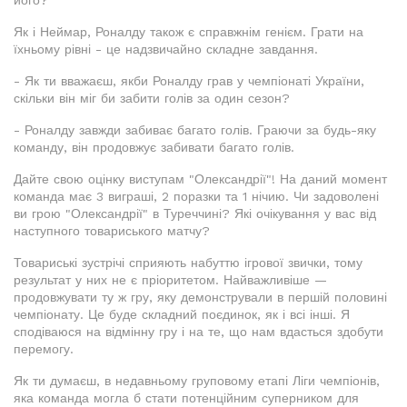
його?
Як і Неймар, Роналду також є справжнім генієм. Грати на
їхньому рівні - це надзвичайно складне завдання.
- Як ти вважаєш, якби Роналду грав у чемпіонаті України,
скільки він міг би забити голів за один сезон?
- Роналду завжди забиває багато голів. Граючи за будь-яку
команду, він продовжує забивати багато голів.
Дайте свою оцінку виступам "Олександрії"! На даний момент
команда має 3 виграші, 2 поразки та 1 нічию. Чи задоволені
ви грою "Олександрії" в Туреччині? Які очікування у вас від
наступного товариського матчу?
Товариські зустрічі сприяють набуттю ігрової звички, тому
результат у них не є пріоритетом. Найважливіше —
продовжувати ту ж гру, яку демонстрували в першій половині
чемпіонату. Це буде складний поєдинок, як і всі інші. Я
сподіваюся на відмінну гру і на те, що нам вдасться здобути
перемогу.
Як ти думаєш, в недавньому груповому етапі Ліги чемпіонів,
яка команда могла б стати потенційним суперником для