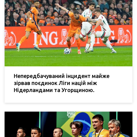
Непередбачуваний інцидент майже
зірвав поєдинок Ліги націй між
Нідерландами та Угорщиною.