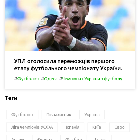
УПЛ оголосила переможців першого
етапу футбольного чемпіонату України.
#
#
#
Футболіст
Одеса
Чемпіонат України з футболу
Теги
Футболіст
Півзахисник
Україна
Ліга чемпіонів УЄФА
Іспанія
Київ
Євро
Англія
Європа
Футбол
Італія