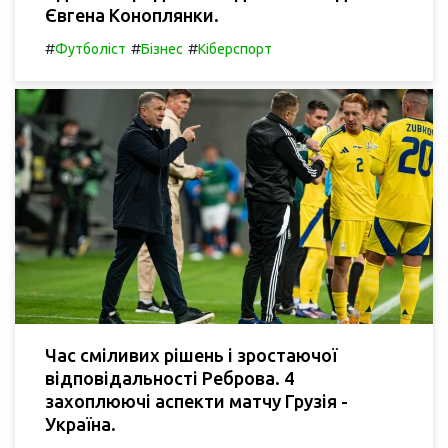
Євгена Коноплянки.
#
#
#
Футболіст
Бізнес
Кіберспорт
Час сміливих рішень і зростаючої
відповідальності Реброва. 4
захоплюючі аспекти матчу Грузія -
Україна.