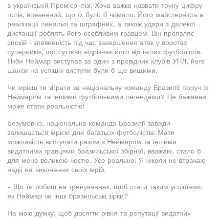
в українській Прем'єр-лізі. Хоча важко назвати точну цифру
голів, впевнений, що їх було б чимало. Його майстерність в
реалізації пенальті та штрафних, а також удари з далекої
дистанції роблять його особливим гравцем. Він проявляє
спокій і впевненість під час завершення атак у воротах
суперників, що суттєво відрізняє його від інших футболістів.
Якби Неймар виступав за один з провідних клубів УПЛ, його
шанси на успішні виступи були б ще вищими.
Чи мрієш ти зіграти за національну команду Бразилії поруч із
Неймаром та іншими футбольними легендами? Це бажання
може стати реальністю!
Безумовно, національна команда Бразилії завжди
залишається мрією для багатьох футболістів. Мати
можливість виступати разом з Неймаром та іншими
видатними гравцями бразильської збірної, вважаю, стало б
для мене великою честю. Усе реально! Я ніколи не втрачаю
надії на виконання своїх мрій.
- Що ти робиш на тренуваннях, щоб стати таким успішним,
як Неймар чи інші бразильські зірки?
На мою думку, щоб досягти рівня та репутації видатних