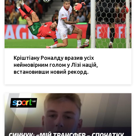
Кріштіану Роналду вразив усіх
неймовірним голом у Лізі націй,
встановивши новий рекорд.