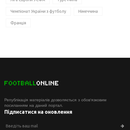
Чемпіонат України з футболу
Німеччина
Франція
FOOTBALL
ONLINE
Републікація матеріалів дозволяється з обов'язковим
посиланням на даний портал.
Підписатися на оновлення