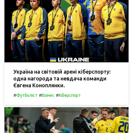
Україна на світовій арені кіберспорту:
одна нагорода та невдача команди
Євгена Коноплянки.
#
#
#
Футболіст
Бізнес
Кіберспорт