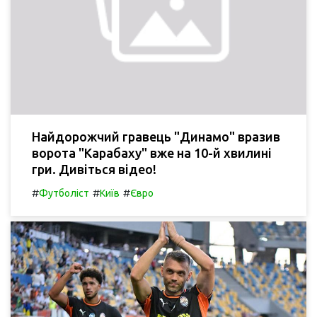
Найдорожчий гравець "Динамо" вразив
ворота "Карабаху" вже на 10-й хвилині
гри. Дивіться відео!
#
#
#
Футболіст
Київ
Євро