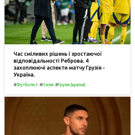
Час сміливих рішень і зростаючої
відповідальності Реброва. 4
захоплюючі аспекти матчу Грузія -
Україна.
#
#
#
Футболіст
Італія
Грузія (країна)