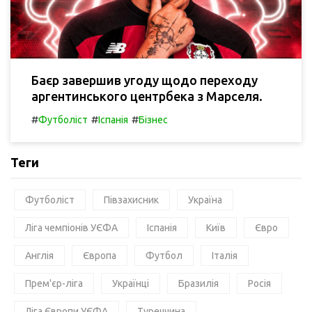
Баєр завершив угоду щодо переходу
аргентинського центрбека з Марселя.
#
#
#
Футболіст
Іспанія
Бізнес
Теги
Футболіст
Півзахисник
Україна
Ліга чемпіонів УЄФА
Іспанія
Київ
Євро
Англія
Європа
Футбол
Італія
Прем'єр-ліга
Українці
Бразилія
Росія
Ліга Європи УЄФА
Туреччина