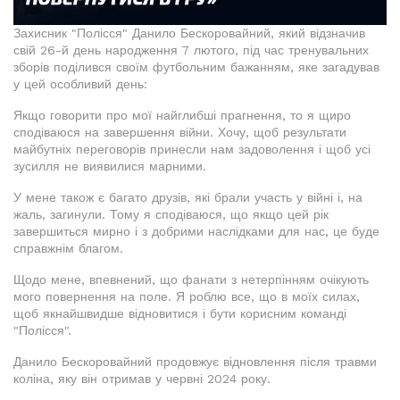
Захисник "Полісся" Данило Бескоровайний, який відзначив
свій 26-й день народження 7 лютого, під час тренувальних
зборів поділився своїм футбольним бажанням, яке загадував
у цей особливий день:
Якщо говорити про мої найглибші прагнення, то я щиро
сподіваюся на завершення війни. Хочу, щоб результати
майбутніх переговорів принесли нам задоволення і щоб усі
зусилля не виявилися марними.
У мене також є багато друзів, які брали участь у війні і, на
жаль, загинули. Тому я сподіваюся, що якщо цей рік
завершиться мирно і з добрими наслідками для нас, це буде
справжнім благом.
Щодо мене, впевнений, що фанати з нетерпінням очікують
мого повернення на поле. Я роблю все, що в моїх силах,
щоб якнайшвидше відновитися і бути корисним команді
"Полісся".
Данило Бескоровайний продовжує відновлення після травми
коліна, яку він отримав у червні 2024 року.