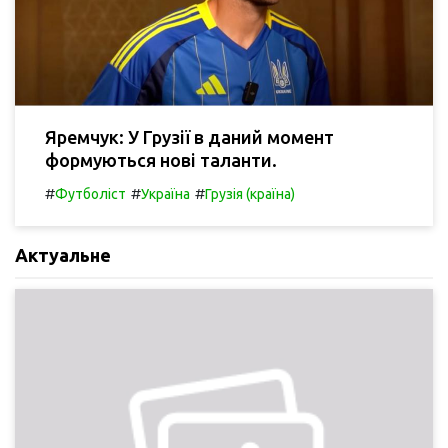
Яремчук: У Грузії в даний момент
формуються нові таланти.
#
#
#
Футболіст
Україна
Грузія (країна)
Актуальне