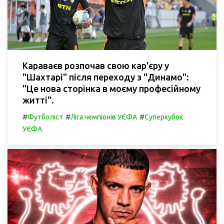
Караваєв розпочав свою кар'єру у
"Шахтарі" після переходу з "Динамо":
"Це нова сторінка в моєму професійному
житті".
#
#
#
Футболіст
Ліга чемпіонів УЄФА
Суперкубок
УЄФА