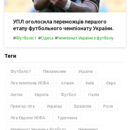
УПЛ оголосила переможців першого
етапу футбольного чемпіонату України.
#
#
#
Футболіст
Одеса
Чемпіонат України з футболу
Теги
Футболіст
Півзахисник
Україна
Ліга чемпіонів УЄФА
Іспанія
Київ
Євро
Англія
Європа
Футбол
Італія
Прем'єр-ліга
Українці
Бразилія
Росія
Ліга Європи УЄФА
Туреччина
Чемпіонат України з футболу
Німеччина