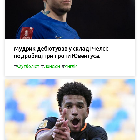
Мудрик дебютував у складі Челсі:
подробиці гри проти Ювентуса.
#
#
#
Футболіст
Лондон
Англія