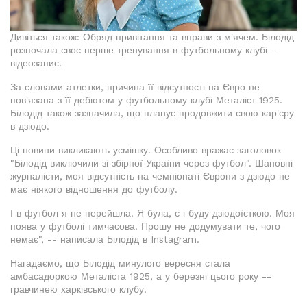
Дивіться також: Обряд привітання та вправи з м'ячем. Білодід
розпочала своє перше тренування в футбольному клубі -
відеозапис.
За словами атлетки, причина її відсутності на Євро не
пов'язана з її дебютом у футбольному клубі Металіст 1925.
Білодід також зазначила, що планує продовжити свою кар'єру
в дзюдо.
Ці новини викликають усмішку. Особливо вражає заголовок
"Білодід виключили зі збірної України через футбол". Шановні
журналісти, моя відсутність на чемпіонаті Європи з дзюдо не
має ніякого відношення до футболу.
І в футбол я не перейшла. Я була, є і буду дзюдоїсткою. Моя
поява у футболі тимчасова. Прошу не додумувати те, чого
немає", -- написала Білодід в Instagram.
Нагадаємо, що Білодід минулого вересня стала
амбасадоркою Металіста 1925, а у березні цього року --
гравчинею харківського клубу.