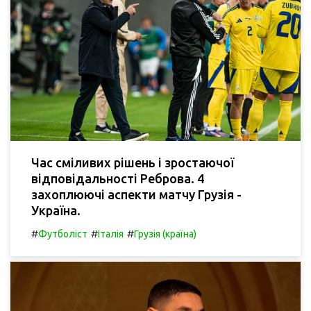
Час сміливих рішень і зростаючої
відповідальності Реброва. 4
захоплюючі аспекти матчу Грузія -
Україна.
#
#
#
Футболіст
Італія
Грузія (країна)