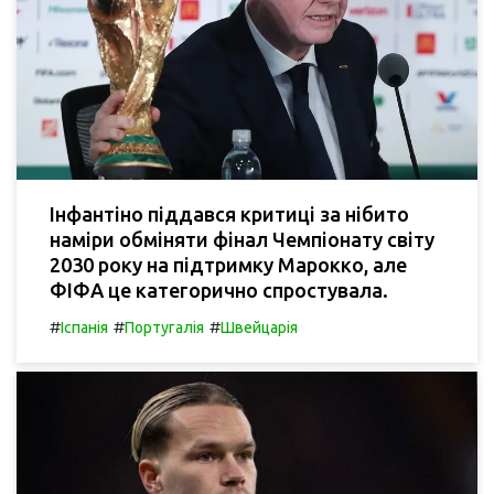
Інфантіно піддався критиці за нібито
наміри обміняти фінал Чемпіонату світу
2030 року на підтримку Марокко, але
ФІФА це категорично спростувала.
#
#
#
Іспанія
Португалія
Швейцарія