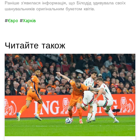
Раніше з'явилася інформація, що Білодід здивувала своїх
шанувальників оригінальним букетом квітів.
#
#
Євро
Харків
Читайте також