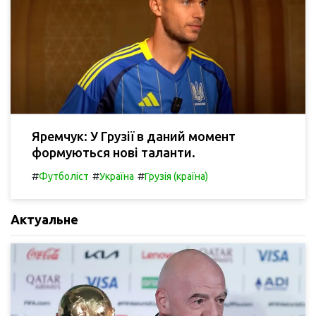
Яремчук: У Грузії в даний момент
формуються нові таланти.
#
#
#
Футболіст
Україна
Грузія (країна)
Актуальне