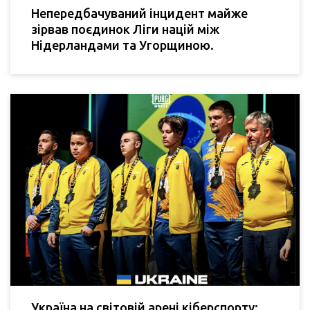
Непередбачуваний інцидент майже
зірвав поєдинок Ліги націй між
Нідерландами та Угорщиною.
Україна на світовій арені кіберспорту: