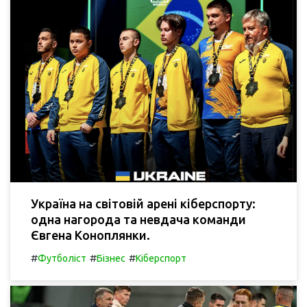
Україна на світовій арені кіберспорту:
одна нагорода та невдача команди
Євгена Коноплянки.
#
#
#
Футболіст
Бізнес
Кіберспорт