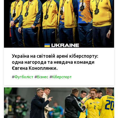
Україна на світовій арені кіберспорту:
одна нагорода та невдача команди
Євгена Коноплянки.
#
#
#
Футболіст
Бізнес
Кіберспорт