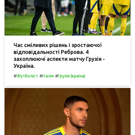
Час сміливих рішень і зростаючої
відповідальності Реброва. 4
захоплюючі аспекти матчу Грузія -
Україна.
#
#
#
Футболіст
Італія
Грузія (країна)