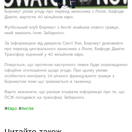
Борнмут уклав угоду про перехід захисника з Лілля, Бафоде
Діакіте, вартістю 40 мільйонів євро.
Футбольний клуб Борнмут з Англії знайшов нового гравця,
який замінить Іллю Забарного.
За інформацією від джерела Санті Уни, Борнмут домовився
про перехід центрального захисника з Лілля, Бафоде Діакіте.
Трансфер оцінений у 40 мільйонів євро.
Очікується, що протягом наступного тижня буде оприлюднено
офіційне оголошення щодо угоди. При цьому умови
особистого контракту 24-річного французького гравця з
Борнмутом поки що тримаються в таємниці.
Варто зазначити, що раніше існувала інформація про те, що
ПСЖ погодився на трансфер Забарного.
#
#
Євро
Англія
Читайте також