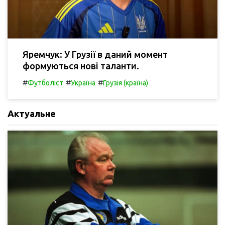
Яремчук: У Грузії в даний момент
формуються нові таланти.
#
#
#
Футболіст
Україна
Грузія (країна)
Актуальне