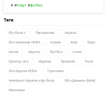
#
#
#
Спорт
футбол
Теги
Футболіст
Півзахисник
Україна
Ліга чемпіонів УЄФА
Іспанія
Київ
Євро
Англія
Європа
Футбол
Італія
Прем'єр-ліга
Українці
Бразилія
Росія
Ліга Європи УЄФА
Туреччина
Чемпіонат України з футболу
ФК «Динамо» (Київ)
Німеччина