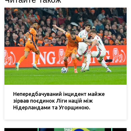
Непередбачуваний інцидент майже
зірвав поєдинок Ліги націй між
Нідерландами та Угорщиною.