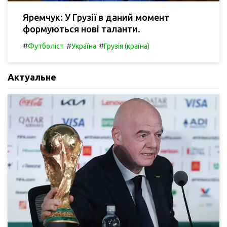
Яремчук: У Грузії в даний момент
формуються нові таланти.
#
#
#
Футболіст
Україна
Грузія (країна)
Актуальне