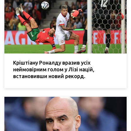
Кріштіану Роналду вразив усіх
неймовірним голом у Лізі націй,
встановивши новий рекорд.