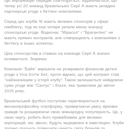
Цю інформацію передає iGamingBrazil. Відзначається, що
тепер усі 20 команд бразильської Серії А мають укладені
партнерські угоди з беттинг-компаніями.
Серед цих клубів 16 мають великих спонсорів у сфері
гемблінгу, тоді як інші чотири уклали менш значущі
спонсорські угоди. Водночас "Мірасол" і "Брагантіно" не
мають прямих контрактів, але співпрацюють з компаніями з
беттінгу в інших аспектах.
Ціна спонсорства в ставках на команди Серії А значно
коливається. Зокрема:
Компанія "Байя" вирішила не розкривати фінансові деталі
угоди з Viva Sorte Bet, проте відомо, що цей контракт став
"найзначнішим у історії клубу". Також залишається невідомою
сума угоди між "Сантус" і Blaze, яка триватиме до квітня
2025 року.
Бразильський футбол поступово перетворюється на
високопрофесійну платформу, привертаючи увагу зіркових
гравців та розширюючи свою міжнародну популярність. Це, у
свою чергу, робить його привабливим для великих
корпорацій, які, звісно, будуть зацікавлені в інвестиціях. Клуби
логічно прагнуть підвищити цінність своїх брендів та