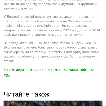
збільшити доходи від продажу своїх футбольних футболок, -
зазначив директор.
У Бразилії спостерігається суттєве підвищення ставок на
футбол. У 2024 році вони виявилися на 25% вищими в
порівнянні з 2023 роком. Крім того, кількість разових
контрактів значно зросла — з семи у 2023 році до 25 у 2024
році, що становить вражаюче зростання на 257%.
Як повідомляв OBOZ.UA, водночас італійські клуби Серії А
збідніли на сотні мільйонів євро через заборону співпраці з
букмекерськими конторами. У зв'язку з цим уряд Італії може
скасувати заборону на спонсорство у футболі та рекламу
ставок.
#
#
#
#
#
Італія
Бразилія
Євро
Реклама
Бразильський реал
#
Баїя
Читайте також