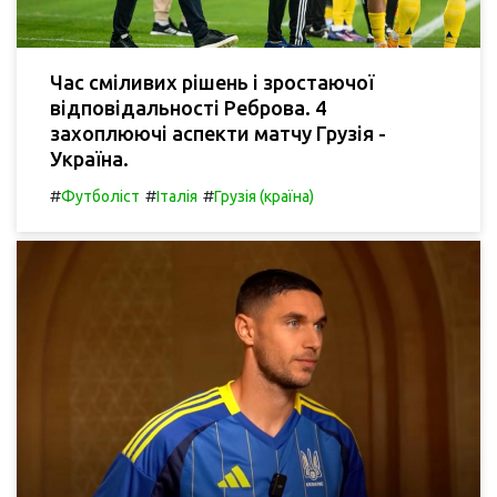
Час сміливих рішень і зростаючої
відповідальності Реброва. 4
захоплюючі аспекти матчу Грузія -
Україна.
#
#
#
Футболіст
Італія
Грузія (країна)