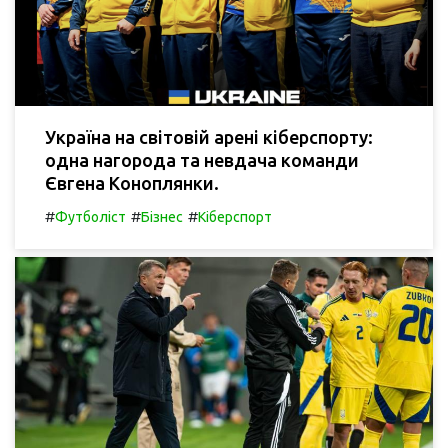
Україна на світовій арені кіберспорту:
одна нагорода та невдача команди
Євгена Коноплянки.
#
#
#
Футболіст
Бізнес
Кіберспорт