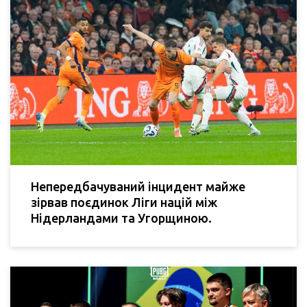
Непередбачуваний інцидент майже
зірвав поєдинок Ліги націй між
Нідерландами та Угорщиною.