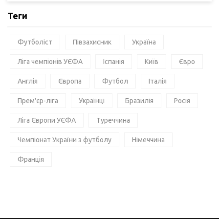
Теги
Футболіст
Півзахисник
Україна
Ліга чемпіонів УЄФА
Іспанія
Київ
Євро
Англія
Європа
Футбол
Італія
Прем'єр-ліга
Українці
Бразилія
Росія
Ліга Європи УЄФА
Туреччина
Чемпіонат України з футболу
Німеччина
Франція