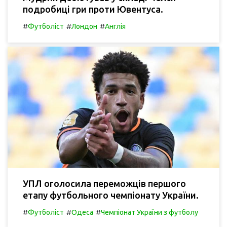
подробиці гри проти Ювентуса.
#
#
#
Футболіст
Лондон
Англія
УПЛ оголосила переможців першого
етапу футбольного чемпіонату України.
#
#
#
Футболіст
Одеса
Чемпіонат України з футболу