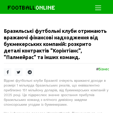
FOOTBALL
ONLINE
Бразильські футбольні клуби отримають
вражаючі фінансові надходження від
букмекерських компаній: розкрито
деталі контрактів "Корінтіанс",
"Палмейрас" та інших команд.
#
Бізнес
Відомі футбольні клуби Бразилії очікують вражаючі доходи в
розмірі 1 мільярда бразильських реалів, що еквівалентно
приблизно 151 мільйону доларів, від букмекерських компаній у
2025 році. Це підкреслює значне зростання прибутків
бразильських команд з елітного дивізіону завдяки
спонсорським угодам із букмекерами.