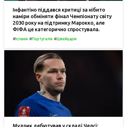
Інфантіно піддався критиці за нібито
наміри обміняти фінал Чемпіонату світу
2030 року на підтримку Марокко, але
ФІФА це категорично спростувала.
#
#
#
Іспанія
Португалія
Швейцарія
Мудрик дебютував у складі Челсі: