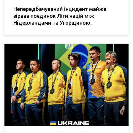
Непередбачуваний інцидент майже
зірвав поєдинок Ліги націй між
Нідерландами та Угорщиною.