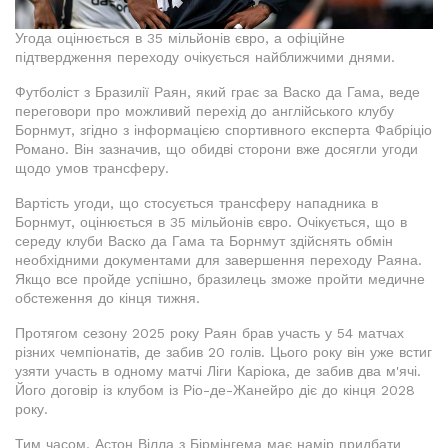
Угода оцінюється в 35 мільйонів євро, а офіційне
підтвердження переходу очікується найближчими днями.
Футболіст з Бразилії Раян, який грає за Васко да Гама, веде
переговори про можливий перехід до англійського клубу
Борнмут, згідно з інформацією спортивного експерта Фабріціо
Романо. Він зазначив, що обидві сторони вже досягли угоди
щодо умов трансферу.
Вартість угоди, що стосується трансферу нападника в
Борнмут, оцінюється в 35 мільйонів євро. Очікується, що в
середу клуби Васко да Гама та Борнмут здійснять обмін
необхідними документами для завершення переходу Раяна.
Якщо все пройде успішно, бразилець зможе пройти медичне
обстеження до кінця тижня.
Протягом сезону 2025 року Раян брав участь у 54 матчах
різних чемпіонатів, де забив 20 голів. Цього року він уже встиг
узяти участь в одному матчі Ліги Каріока, де забив два м'ячі.
Його договір із клубом із Ріо-де-Жанейро діє до кінця 2028
року.
Тим часом, Астон Вілла з Бірмінгема має намір придбати