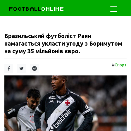
FOOTBALL
ONLINE
Бразильський футболіст Раян
намагається укласти угоду з Борнмутом
на суму 35 мільйонів євро.
#
Спорт