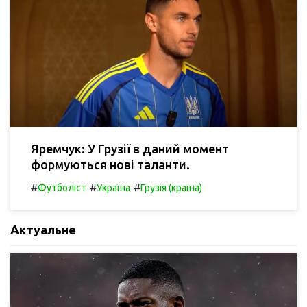
Яремчук: У Грузії в даний момент
формуються нові таланти.
#
#
#
Футболіст
Україна
Грузія (країна)
Актуальне