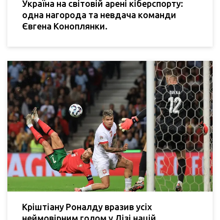
Україна на світовій арені кіберспорту:
одна нагорода та невдача команди
Євгена Коноплянки.
Кріштіану Роналду вразив усіх
неймовірним голом у Лізі націй,