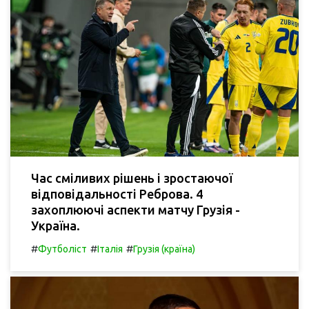
Час сміливих рішень і зростаючої
відповідальності Реброва. 4
захоплюючі аспекти матчу Грузія -
Україна.
#
#
#
Футболіст
Італія
Грузія (країна)