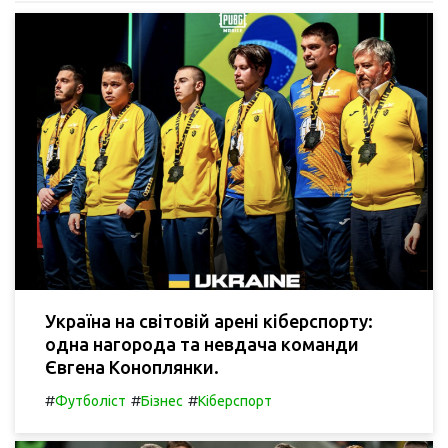
Україна на світовій арені кіберспорту:
одна нагорода та невдача команди
Євгена Коноплянки.
#
#
#
Футболіст
Бізнес
Кіберспорт