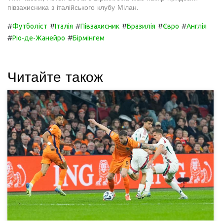
півзахисника з італійського клубу Мілан.
#
#
#
#
#
#
Футболіст
Італія
Півзахисник
Бразилія
Євро
Англія
#
#
Ріо-де-Жанейро
Бірмінгем
Читайте також