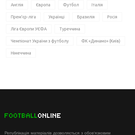
Англія
Європа
Футбол
Італія
Прем'єр-ліга
Українці
Бразилія
Росія
Ліга Європи УЄФА
Туреччина
Чемпіонат України з футболу
ФК «Динамо» (Київ)
Німеччина
FOOTBALL
ONLINE
Републікація матеріалів дозволяється з обов'язковим