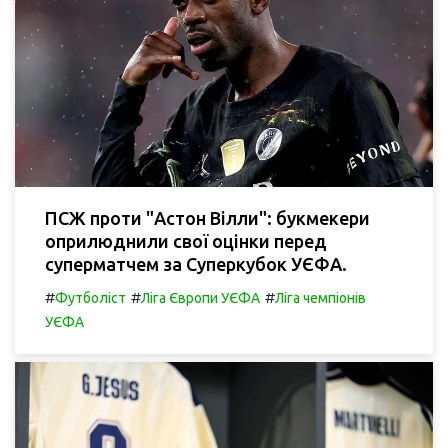
ПСЖ проти "Астон Вілли": букмекери
оприлюднили свої оцінки перед
суперматчем за Суперкубок УЄФА.
#
#
#
Футболіст
Ліга Європи УЄФА
Ліга чемпіонів
УЄФА