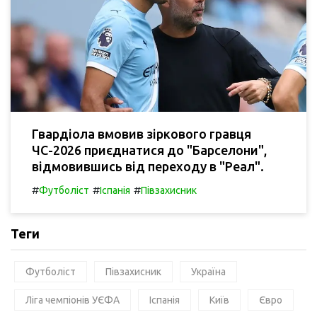
Гвардіола вмовив зіркового гравця
ЧС-2026 приєднатися до "Барселони",
відмовившись від переходу в "Реал".
#
#
#
Футболіст
Іспанія
Півзахисник
Теги
Футболіст
Півзахисник
Україна
Ліга чемпіонів УЄФА
Іспанія
Київ
Євро