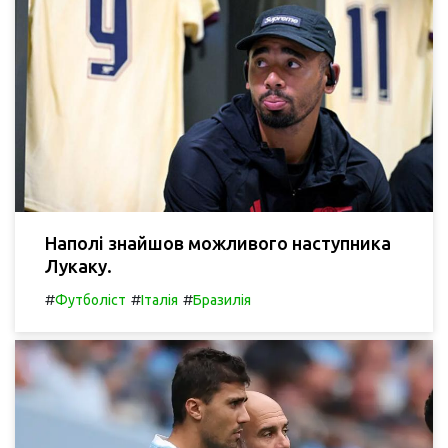
Наполі знайшов можливого наступника
Лукаку.
#
#
#
Футболіст
Італія
Бразилія