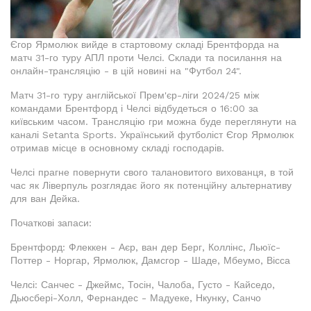
Єгор Ярмолюк вийде в стартовому складі Брентфорда на
матч 31-го туру АПЛ проти Челсі. Склади та посилання на
онлайн-трансляцію - в цій новині на "Футбол 24".
Матч 31-го туру англійської Прем'єр-ліги 2024/25 між
командами Брентфорд і Челсі відбудеться о 16:00 за
київським часом. Трансляцію гри можна буде переглянути на
каналі Setanta Sports. Український футболіст Єгор Ярмолюк
отримав місце в основному складі господарів.
Челсі прагне повернути свого талановитого вихованця, в той
час як Ліверпуль розглядає його як потенційну альтернативу
для ван Дейка.
Початкові запаси:
Брентфорд: Флеккен - Аєр, ван дер Берг, Коллінс, Льюїс-
Поттер - Норгар, Ярмолюк, Дамсгор - Шаде, Мбеумо, Вісса
Челсі: Санчес - Джеймс, Тосін, Чалоба, Густо - Кайседо,
Дьюсбері-Холл, Фернандес - Мадуеке, Нкунку, Санчо