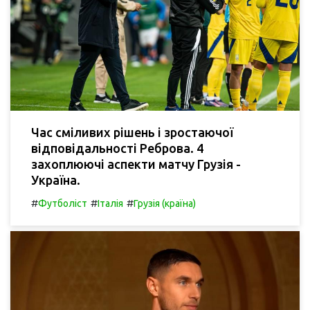
Час сміливих рішень і зростаючої
відповідальності Реброва. 4
захоплюючі аспекти матчу Грузія -
Україна.
#
#
#
Футболіст
Італія
Грузія (країна)