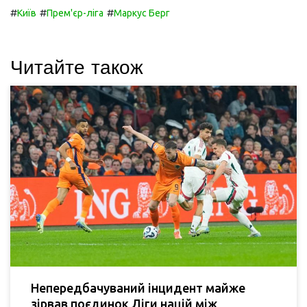
#
#
#
Київ
Прем'єр-ліга
Маркус Берг
Читайте також
Непередбачуваний інцидент майже
зірвав поєдинок Ліги націй між