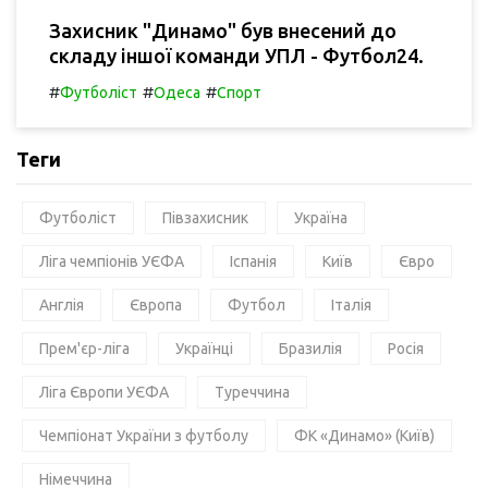
Захисник "Динамо" був внесений до
складу іншої команди УПЛ - Футбол24.
#
#
#
Футболіст
Одеса
Спорт
Теги
Футболіст
Півзахисник
Україна
Ліга чемпіонів УЄФА
Іспанія
Київ
Євро
Англія
Європа
Футбол
Італія
Прем'єр-ліга
Українці
Бразилія
Росія
Ліга Європи УЄФА
Туреччина
Чемпіонат України з футболу
ФК «Динамо» (Київ)
Німеччина