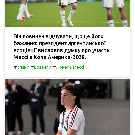
Він повинен відчувати, що це його
бажання: президент аргентинської
асоціації висловив думку про участь
Мессі в Копа Америка-2028.
#
#
#
Іспанія
Бразилія
Ліонель Мессі