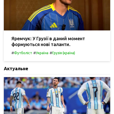
Яремчук: У Грузії в даний момент
формуються нові таланти.
#
#
#
Футболіст
Україна
Грузія (країна)
Актуальне