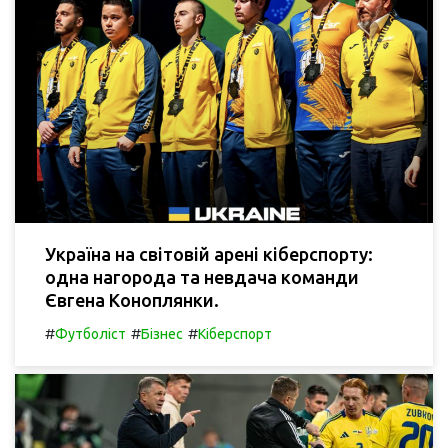
Україна на світовій арені кіберспорту:
одна нагорода та невдача команди
Євгена Коноплянки.
#
#
#
Футболіст
Бізнес
Кіберспорт