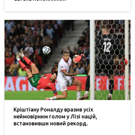
Кріштіану Роналду вразив усіх
неймовірним голом у Лізі націй,
встановивши новий рекорд.