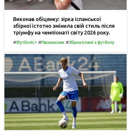
Виконав обіцянку: зірка іспанської
збірної істотно змінила свій стиль після
тріумфу на чемпіонаті світу 2026 року.
#
#
#
Футболіст
Півзахисник
Збірна Іспанії з футболу