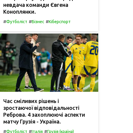
невдача команди Євгена
Коноплянки.
#
#
#
Футболіст
Бізнес
Кіберспорт
Час сміливих рішень і
зростаючої відповідальності
Реброва. 4 захоплюючі аспекти
матчу Грузія - Україна.
#
#
#
Футболіст
Італія
Грузія (країна)