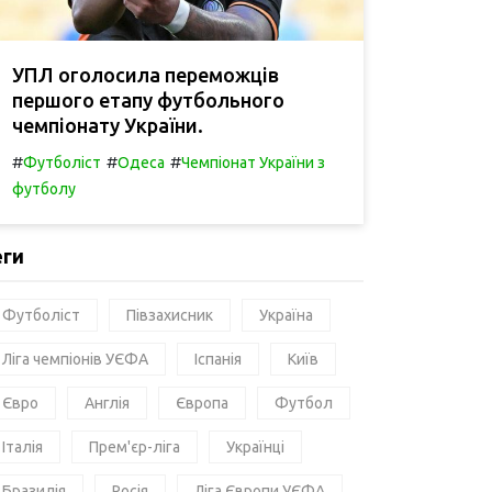
УПЛ оголосила переможців
першого етапу футбольного
чемпіонату України.
#
#
#
Футболіст
Одеса
Чемпіонат України з
футболу
еги
Футболіст
Півзахисник
Україна
Ліга чемпіонів УЄФА
Іспанія
Київ
Євро
Англія
Європа
Футбол
Італія
Прем'єр-ліга
Українці
Бразилія
Росія
Ліга Європи УЄФА