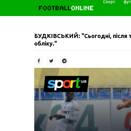
Спорт
фут
FOOTBALL
ONLINE
БУДКІВСЬКИЙ: "Сьогодні, після 
обліку."