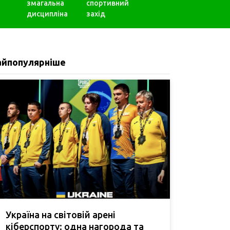
змагальна
спортивний
дисципліна
захід
айпопулярніше
Україна на світовій арені
кіберспорту: одна нагорода та