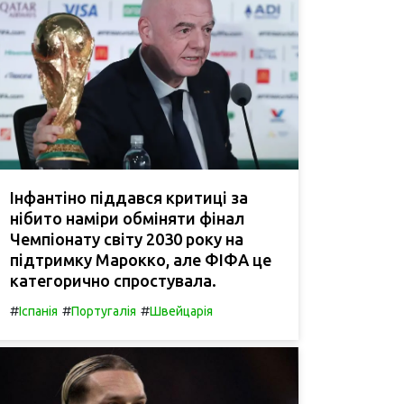
Інфантіно піддався критиці за
нібито наміри обміняти фінал
Чемпіонату світу 2030 року на
підтримку Марокко, але ФІФА це
категорично спростувала.
#
#
#
Іспанія
Португалія
Швейцарія