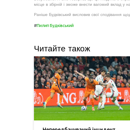
місце в збірній і зможе внести вагомий вклад у н
Раніше Будківський висловив свої сподівання що
#
Пилип Будківський
Читайте також
Непередбачуваний інцидент