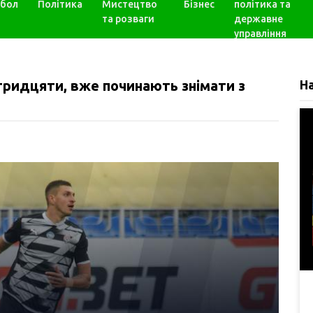
бол
Політика
Мистецтво
Бізнес
політика та
та розваги
державне
управління
тридцяти, вже починають знімати з
Н