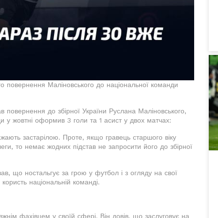
о повернення Маліновського до національної команди
в повернення до збірної України Руслана Маліновського,
и у жовтні оформив 3 голи та 1 асист у двох матчах:
ажають застарілою. Проте, якщо гравець старшого віку
леги, то немає жодних підстав не запросити його до збірної
ав, що ностальгує за грою у футбол і з огляду на свої
 користь національній команді.
жнім фахівцем у своїй сфері. Він довів, що заслуговує на