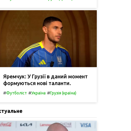
Яремчук: У Грузії в даний момент
формуються нові таланти.
#
#
#
Футболіст
Україна
Грузія (країна)
ктуальне