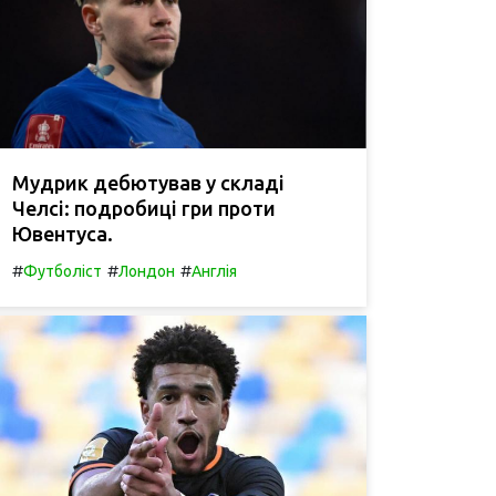
Мудрик дебютував у складі
Челсі: подробиці гри проти
Ювентуса.
#
#
#
Футболіст
Лондон
Англія