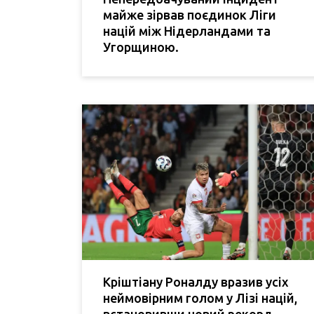
майже зірвав поєдинок Ліги
націй між Нідерландами та
Угорщиною.
Кріштіану Роналду вразив усіх
неймовірним голом у Лізі націй,
встановивши новий рекорд.