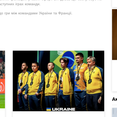
аступних іграх команди.
до гри між командами України та Франції.
А