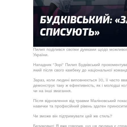
Пилип поділився своїми думками щодо можливог
України.
Нападник "Зорі" Пилип Будківський прокоментува
який після свого камбеку до національної команд
Зараз, коли людині виповнюється 30, її часто вв
демонструє таку ж ефективність, як і молодші ко
чи на інші змагання.
Після відновлення від травми Маліновський показ
навички та професійний рівень здатен приносити
Чи зможе він підтримувати цей же стиль?
Безумовно! Я вже говорив, що ця людина є справ