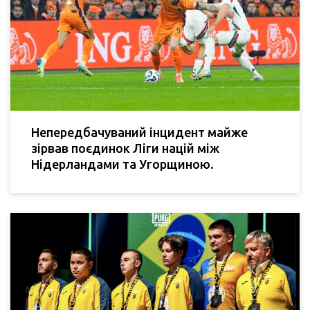
Непередбачуваний інцидент майже
зірвав поєдинок Ліги націй між
Нідерландами та Угорщиною.