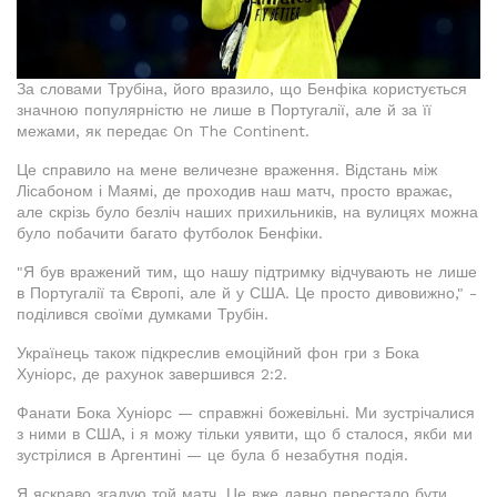
За словами Трубіна, його вразило, що Бенфіка користується
значною популярністю не лише в Португалії, але й за її
межами, як передає On The Continent.
Це справило на мене величезне враження. Відстань між
Лісабоном і Маямі, де проходив наш матч, просто вражає,
але скрізь було безліч наших прихильників, на вулицях можна
було побачити багато футболок Бенфіки.
"Я був вражений тим, що нашу підтримку відчувають не лише
в Португалії та Європі, але й у США. Це просто дивовижно," -
поділився своїми думками Трубін.
Українець також підкреслив емоційний фон гри з Бока
Хуніорс, де рахунок завершився 2:2.
Фанати Бока Хуніорс — справжні божевільні. Ми зустрічалися
з ними в США, і я можу тільки уявити, що б сталося, якби ми
зустрілися в Аргентині — це була б незабутня подія.
Я яскраво згадую той матч. Це вже давно перестало бути