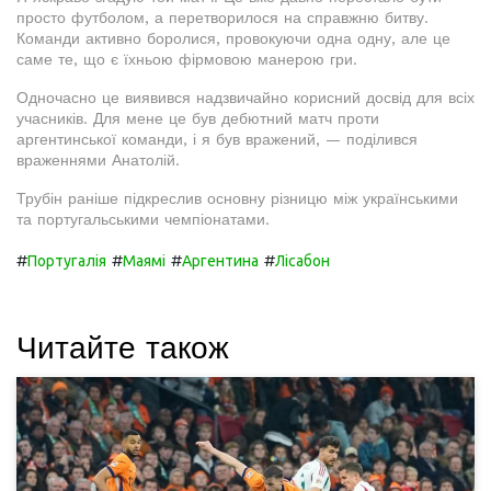
просто футболом, а перетворилося на справжню битву.
Команди активно боролися, провокуючи одна одну, але це
саме те, що є їхньою фірмовою манерою гри.
Одночасно це виявився надзвичайно корисний досвід для всіх
учасників. Для мене це був дебютний матч проти
аргентинської команди, і я був вражений, — поділився
враженнями Анатолій.
Трубін раніше підкреслив основну різницю між українськими
та португальськими чемпіонатами.
#
#
#
#
Португалія
Маямі
Аргентина
Лісабон
Читайте також