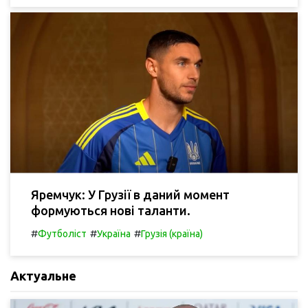
Яремчук: У Грузії в даний момент
формуються нові таланти.
#
#
#
Футболіст
Україна
Грузія (країна)
Актуальне