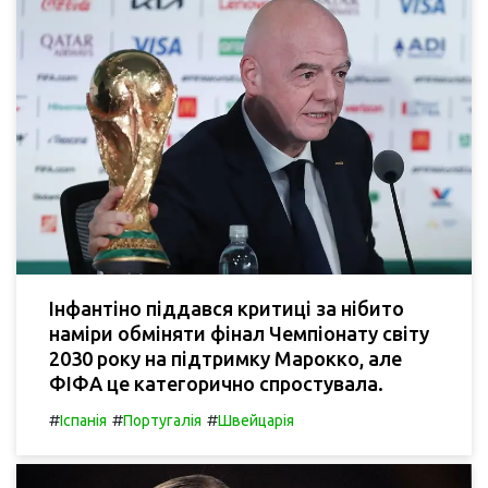
Інфантіно піддався критиці за нібито
наміри обміняти фінал Чемпіонату світу
2030 року на підтримку Марокко, але
ФІФА це категорично спростувала.
#
#
#
Іспанія
Португалія
Швейцарія