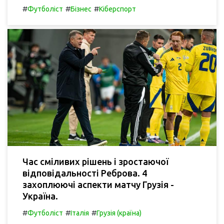
#
#
#
Футболіст
Бізнес
Кіберспорт
Час сміливих рішень і зростаючої
відповідальності Реброва. 4
захоплюючі аспекти матчу Грузія -
Україна.
#
#
#
Футболіст
Італія
Грузія (країна)