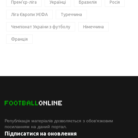
Прем'єр-ліга
Українці
Бразилія
Росія
Ліга Європи УЄФА
Туреччина
Чемпіонат України з футболу
Німеччина
Франція
FOOTBALL
ONLINE
Републікація матеріалів дозволяється з обов'язковим
посиланням на даний портал.
Підписатися на оновлення