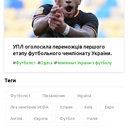
УПЛ оголосила переможців першого
етапу футбольного чемпіонату України.
#
#
#
Футболіст
Одеса
Чемпіонат України з футболу
Теги
Футболіст
Півзахисник
Україна
Ліга чемпіонів УЄФА
Іспанія
Київ
Євро
Англія
Європа
Футбол
Італія