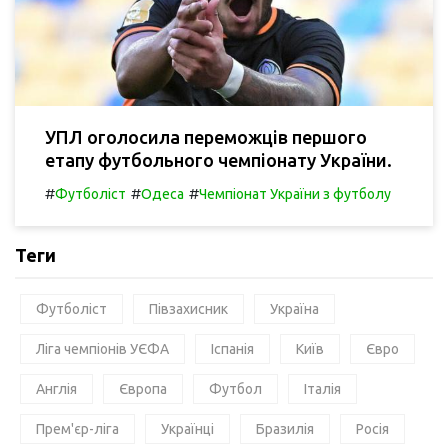
УПЛ оголосила переможців першого
етапу футбольного чемпіонату України.
#
#
#
Футболіст
Одеса
Чемпіонат України з футболу
Теги
Футболіст
Півзахисник
Україна
Ліга чемпіонів УЄФА
Іспанія
Київ
Євро
Англія
Європа
Футбол
Італія
Прем'єр-ліга
Українці
Бразилія
Росія