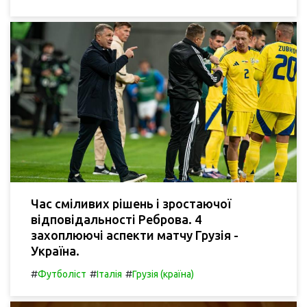
Час сміливих рішень і зростаючої
відповідальності Реброва. 4
захоплюючі аспекти матчу Грузія -
Україна.
#
#
#
Футболіст
Італія
Грузія (країна)