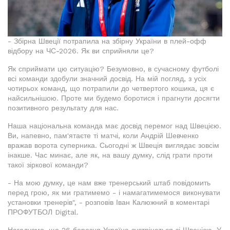
- Збірна Швеції потрапила на збірну України в плей-офф
відбору на ЧС-2026. Як ви сприйняли це?
Як сприймати цю ситуацію? Безумовно, в сучасному футболі
всі команди здобули значний досвід. На мій погляд, з усіх
чотирьох команд, що потрапили до четвертого кошика, ця є
найсильнішою. Проте ми будемо боротися і прагнути досягти
позитивного результату для нас.
Наша національна команда має досвід перемог над Швецією.
Ви, напевно, пам'ятаєте ті матчі, коли Андрій Шевченко
вражав ворота суперника. Сьогодні ж Швеція виглядає зовсім
інакше. Час минає, але як, на вашу думку, слід грати проти
такої зіркової команди?
- На мою думку, це нам вже тренерський штаб повідомить
перед грою, як ми гратимемо - і намагатимемося виконувати
установки тренерів", - розповів Іван Калюжний в коментарі
ПРОФУТБОЛ Digital.