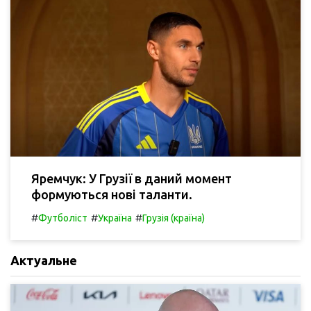
Яремчук: У Грузії в даний момент
формуються нові таланти.
#
#
#
Футболіст
Україна
Грузія (країна)
Актуальне