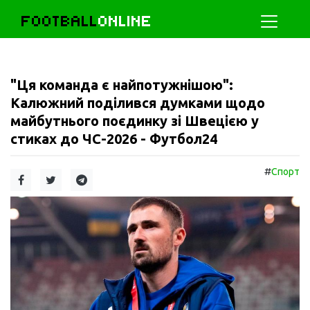
FOOTBALL
ONLINE
"Ця команда є найпотужнішою":
Калюжний поділився думками щодо
майбутнього поєдинку зі Швецією у
стиках до ЧС-2026 - Футбол24
#
Спорт