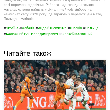
Нагадуємо, що 26 березня Україна зустрінеться зі Швецією. У
разі перемоги підопічних Реброва над скандинавською
командою, вони вийдуть у фінал плей-оф відбору на
чемпіонат світу 2026 року, де зіграють з переможцем матчу
Польща - Албанія.
#
#
#
#
#
Україна
Албанія
Андрій Шевченко
Швеція
Польща
#
#
Калюжний Іван Володимирович
Олексій Калюжний
Читайте також