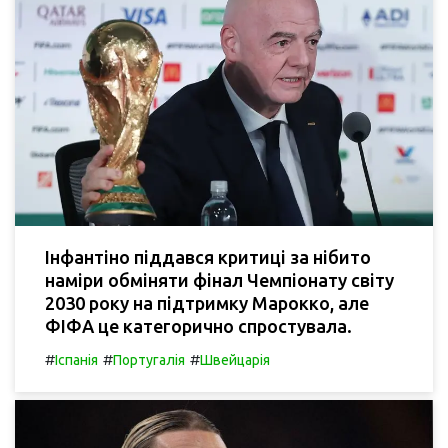
Інфантіно піддався критиці за нібито
наміри обміняти фінал Чемпіонату світу
2030 року на підтримку Марокко, але
ФІФА це категорично спростувала.
#
#
#
Іспанія
Португалія
Швейцарія