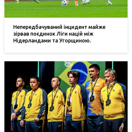
Непередбачуваний інцидент майже
зірвав поєдинок Ліги націй між
Нідерландами та Угорщиною.