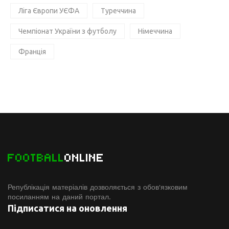
Ліга Європи УЄФА
Туреччина
Чемпіонат України з футболу
Німеччина
Франція
FOOTBALL
ONLINE
Републікація матеріалів дозволяється з обов'язковим
посиланням на даний портал.
Підписатися на оновлення