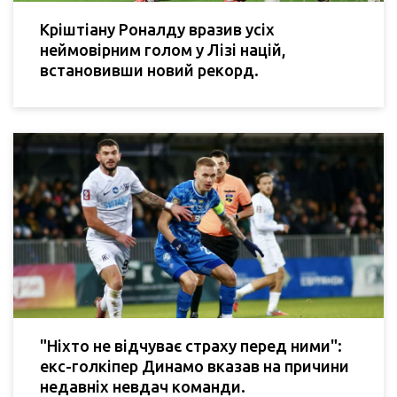
Кріштіану Роналду вразив усіх
неймовірним голом у Лізі націй,
встановивши новий рекорд.
"Ніхто не відчуває страху перед ними":
екс-голкіпер Динамо вказав на причини
недавніх невдач команди.