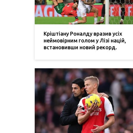
Кріштіану Роналду вразив усіх
неймовірним голом у Лізі націй,
встановивши новий рекорд.