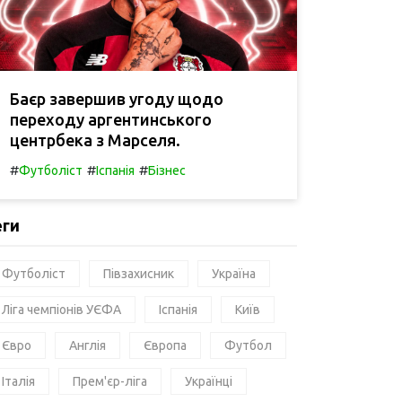
Баєр завершив угоду щодо
переходу аргентинського
центрбека з Марселя.
#
#
#
Футболіст
Іспанія
Бізнес
еги
Футболіст
Півзахисник
Україна
Ліга чемпіонів УЄФА
Іспанія
Київ
Євро
Англія
Європа
Футбол
Італія
Прем'єр-ліга
Українці