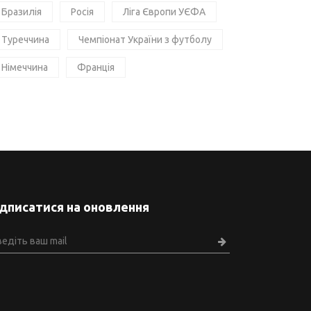
Бразилія
Росія
Ліга Європи УЄФА
Туреччина
Чемпіонат України з футболу
Німеччина
Франція
ідписатися на оновлення