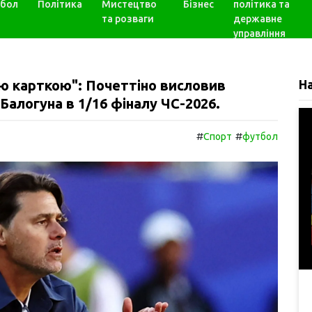
бол
Політика
Мистецтво
Бізнес
політика та
та розваги
державне
управління
ю карткою": Почеттіно висловив
Н
алогуна в 1/16 фіналу ЧС-2026.
#
#
Спорт
футбол