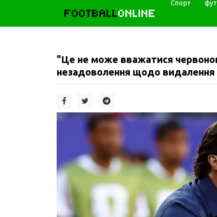
Спорт
фут
FOOTBALL
ONLINE
"Це не може вважатися червоно
незадоволення щодо видалення Б