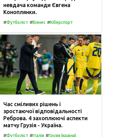
невдача команди Євгена
Коноплянки.
#
#
#
Футболіст
Бізнес
Кіберспорт
Час сміливих рішень і
зростаючої відповідальності
Реброва. 4 захоплюючі аспекти
матчу Грузія - Україна.
#
#
#
Футболіст
Італія
Грузія (країна)