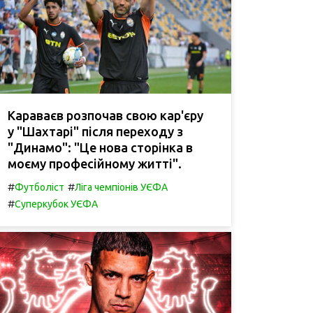
Караваєв розпочав свою кар'єру
у "Шахтарі" після переходу з
"Динамо": "Це нова сторінка в
моєму професійному житті".
#
#
Футболіст
Ліга чемпіонів УЄФА
#
Суперкубок УЄФА