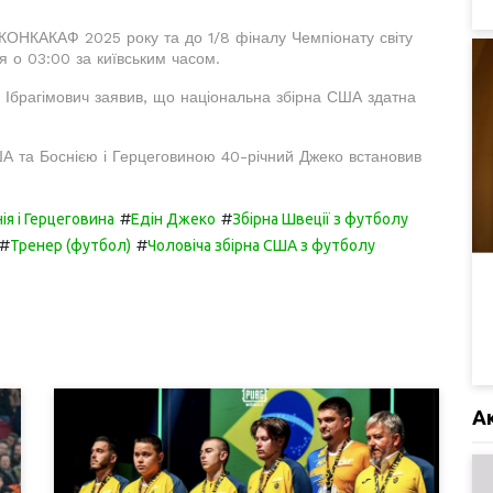
 КОНКАКАФ 2025 року та до 1/8 фіналу Чемпіонату світу
я о 03:00 за київським часом.
н Ібрагімович заявив, що національна збірна США здатна
ША та Боснією і Герцеговиною 40-річний Джеко встановив
#
#
ія і Герцеговина
Едін Джеко
Збірна Швеції з футболу
#
#
Тренер (футбол)
Чоловіча збірна США з футболу
А