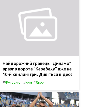
Найдорожчий гравець "Динамо"
вразив ворота "Карабаху" вже на
10-й хвилині гри. Дивіться відео!
#
#
#
Футболіст
Київ
Євро