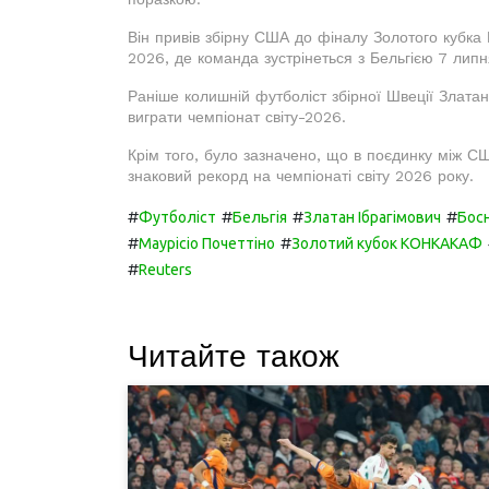
Він привів збірну США до фіналу Золотого кубка
2026, де команда зустрінеться з Бельгією 7 липн
Раніше колишній футболіст збірної Швеції Злата
виграти чемпіонат світу-2026.
Крім того, було зазначено, що в поєдинку між С
знаковий рекорд на чемпіонаті світу 2026 року.
#
#
#
#
Футболіст
Бельгія
Златан Ібрагімович
Босн
#
#
Маурісіо Почеттіно
Золотий кубок КОНКАКАФ
#
Reuters
Читайте також