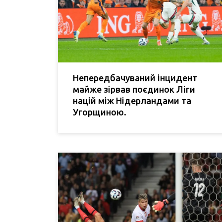
Непередбачуваний інцидент
майже зірвав поєдинок Ліги
націй між Нідерландами та
Угорщиною.