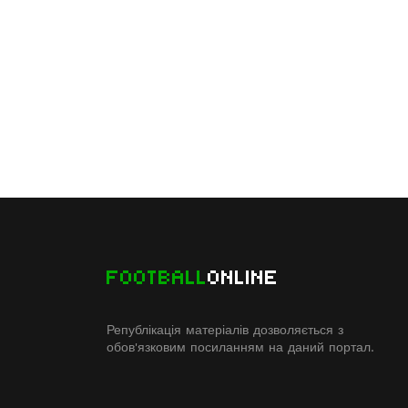
FOOTBALL
ONLINE
Републікація матеріалів дозволяється з
обов'язковим посиланням на даний портал.