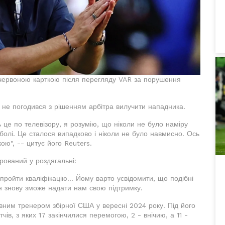
 червоною карткою після перегляду VAR за порушення
 не погодився з рішенням арбітра вилучити нападника.
 це по телевізору, я розумію, що ніколи не було наміру
болі. Це сталося випадково і ніколи не було навмисно. Ось
ю", -- цитує його Reuters.
рований у роздягальні:
ройти кваліфікацію... Йому варто усвідомити, що подібні
н знову зможе надати нам свою підтримку.
овним тренером збірної США у вересні 2024 року. Під його
ів, з яких 17 закінчилися перемогою, 2 - внічию, а 11 -