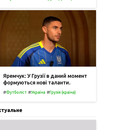
Яремчук: У Грузії в даний момент
формуються нові таланти.
#
#
#
Футболіст
Україна
Грузія (країна)
ктуальне