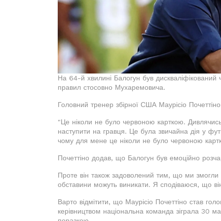
На 64-й хвилині Балогун був дискваліфікований
правил стосовно Мухаремовича.
Головний тренер збірної США Маурісіо Почеттіно
"Це ніколи не було червоною карткою. Дивлячись
наступити на гравця. Це була звичайна дія у фут
чому для мене це ніколи не було червоною картко
Почеттіно додав, що Балогун був емоційно розча
Проте він також задоволений тим, що ми змогли п
обставини можуть виникати. Я сподіваюся, що ві
Варто відмітити, що Маурісіо Почеттіно став гол
керівництвом національна команда зіграла 30 матч
поразкою.