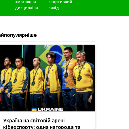
змагальна
спортивний
дисципліна
захід
айпопулярніше
Україна на світовій арені
кіберспорту: одна нагорода та