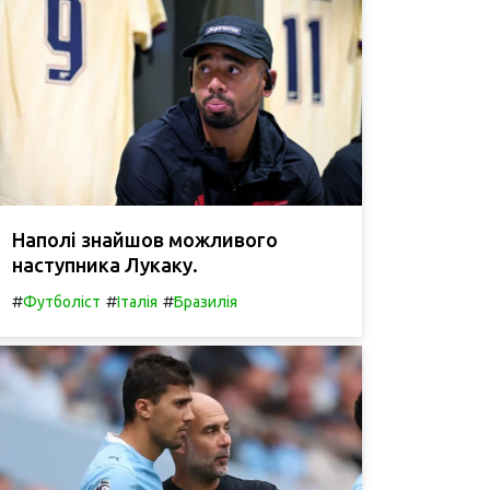
Наполі знайшов можливого
наступника Лукаку.
#
#
#
Футболіст
Італія
Бразилія