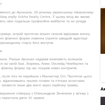
а?
женого до Арсенала, 29-річному українському півзахиснику
базу клубу Sobha Realty Centre. У цьому місці він зможе
шить своє подальше професійне майбутнє та не укладе
гравця, котрий протягом кількох сезонів відігравав значну
ної фізичної форми повинна сприяти швидшій адаптації
ерешкодному старту його виступів.
ів
ичною. Раніше Арсенал надавав можливість колишнім
ся на своїй базі. Зокрема, Алекс Окслейд-Чемберлен та
фізичну форму під час пошуків нових контрактів.
, після того як перейшов з Манчестер Сіті. Протягом цього
ях, відзначившись трьома голами та п'ятьма ассистами.
г провести лише два матчі через серйозну травму.
А
ершення співпраці з Олександром Зінченком у зв'язку з
а перестала діяти 30 червня.