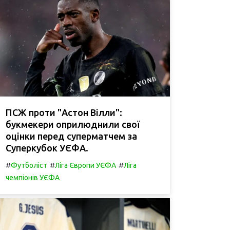
ПСЖ проти "Астон Вілли":
букмекери оприлюднили свої
оцінки перед суперматчем за
Суперкубок УЄФА.
#
#
#
Футболіст
Ліга Європи УЄФА
Ліга
чемпіонів УЄФА