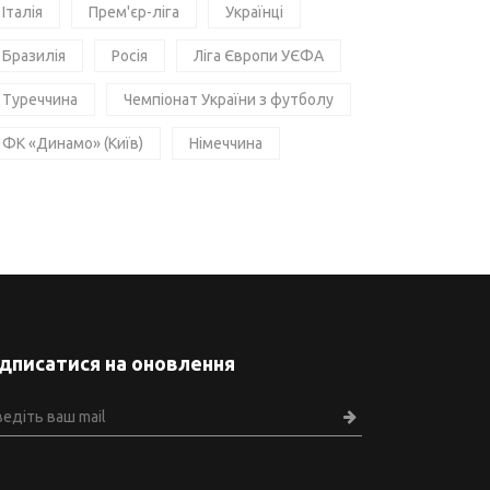
Італія
Прем'єр-ліга
Українці
Бразилія
Росія
Ліга Європи УЄФА
Туреччина
Чемпіонат України з футболу
ФК «Динамо» (Київ)
Німеччина
ідписатися на оновлення