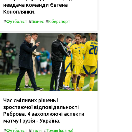
невдача команди Євгена
Коноплянки.
#
#
#
Футболіст
Бізнес
Кіберспорт
Час сміливих рішень і
зростаючої відповідальності
Реброва. 4 захоплюючі аспекти
матчу Грузія - Україна.
#
#
#
Футболіст
Італія
Грузія (країна)