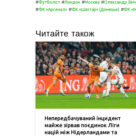
#
#
#
#
Футболіст
Лондон
Москва
Олександр Зінч
#
#
#
ФК «Арсенал»
ФК «Шахтар» (Донецьк)
ФК «М
Читайте також
Непередбачуваний інцидент
майже зірвав поєдинок Ліги
націй між Нідерландами та