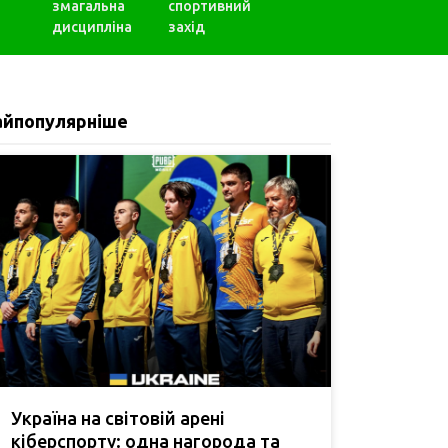
змагальна
спортивний
дисципліна
захід
айпопулярніше
Україна на світовій арені
кіберспорту: одна нагорода та