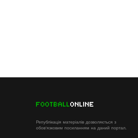
FOOTBALL
ONLINE
Републікація матеріалів дозволяється з
обов'язковим посиланням на даний портал.