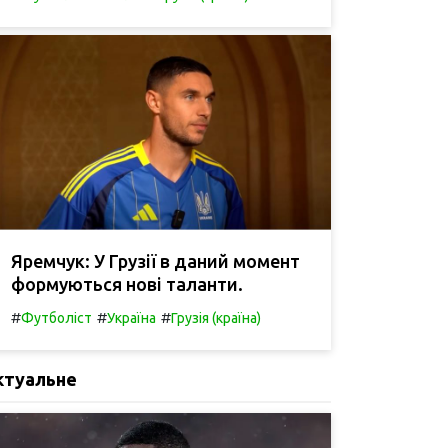
Яремчук: У Грузії в даний момент
формуються нові таланти.
#
#
#
Футболіст
Україна
Грузія (країна)
ктуальне