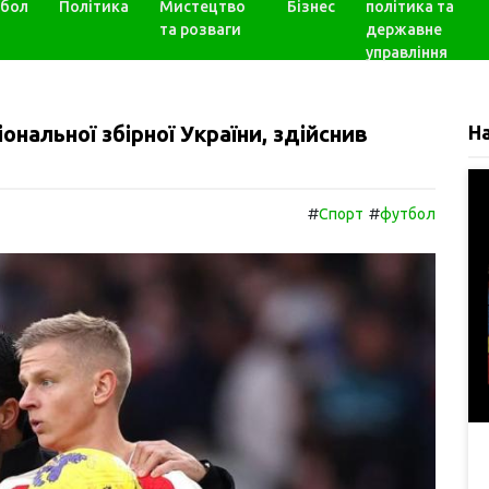
бол
Політика
Мистецтво
Бізнес
політика та
та розваги
державне
управління
ональної збірної України, здійснив
Н
#
#
Спорт
футбол