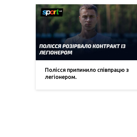
Полісся припинило співпрацю з
легіонером.