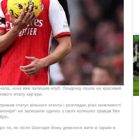
нала, хоча вже залишив клуб. Лондонці пішли на красивий
ового етапу кар'єри.
римав статус вільного агента і розглядає різні можливості
ноніри" не залишили одного з своїх колишніх гравців без
Кріс.
про те, як після Шахтаря йому довелося жити в гаражі в