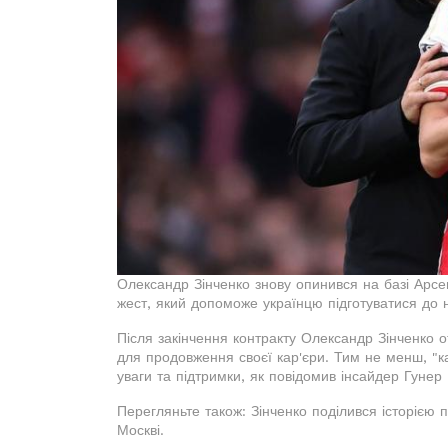
Олександр Зінченко знову опинився на базі Арсе
жест, який допоможе українцю підготуватися до н
Після закінчення контракту Олександр Зінченко от
для продовження своєї кар'єри. Тим не менш, "ка
уваги та підтримки, як повідомив інсайдер Гунер 
Перегляньте також: Зінченко поділився історією 
Москві.