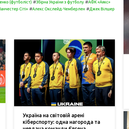
#
#
енко (футболіст)
Збірна України з футболу
АФК «Аякс»
#
#
анчестер Сіті»
Алекс Окслейд-Чемберлен
Джек Вілшер
Україна на світовій арені
кіберспорту: одна нагорода та
невдача команди Євгена