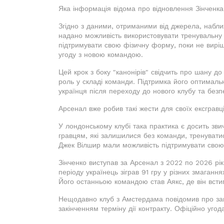
Яка інформація відома про відновлення Зінченк
Згідно з даними, отриманими від джерела, набли
надано можливість використовувати тренувальну 
підтримувати свою фізичну форму, поки не вирі
угоду з новою командою.
Цей крок з боку "канонірів" свідчить про шану до 
роль у складі команди. Підтримка його оптималь
українця після переходу до нового клубу та безп
Арсенал вже робив такі жести для своїх ексгравц
У лондонському клубі така практика є досить зв
гравцям, які залишилися без команди, тренувати
Джек Вілшир мали можливість підтримувати свою 
Зінченко виступав за Арсенал з 2022 по 2026 рік
періоду українець зіграв 91 гру у різних змаганн
Його останньою командою став Аякс, де він всти
Нещодавно клуб з Амстердама повідомив про зав
закінченням терміну дії контракту. Офіційно угод