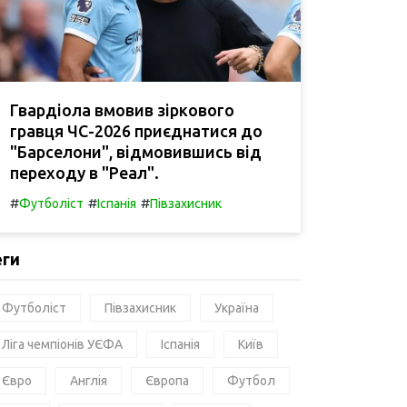
Гвардіола вмовив зіркового
гравця ЧС-2026 приєднатися до
"Барселони", відмовившись від
переходу в "Реал".
#
#
#
Футболіст
Іспанія
Півзахисник
еги
Футболіст
Півзахисник
Україна
Ліга чемпіонів УЄФА
Іспанія
Київ
Євро
Англія
Європа
Футбол