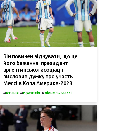
Він повинен відчувати, що це
його бажання: президент
аргентинської асоціації
висловив думку про участь
Мессі в Копа Америка-2028.
#
#
#
Іспанія
Бразилія
Ліонель Мессі