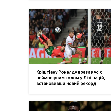
Кріштіану Роналду вразив усіх
неймовірним голом у Лізі націй,
встановивши новий рекорд.