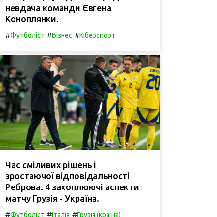
невдача команди Євгена
Коноплянки.
#
#
#
Футболіст
Бізнес
Кіберспорт
Час сміливих рішень і
зростаючої відповідальності
Реброва. 4 захоплюючі аспекти
матчу Грузія - Україна.
#
#
#
Футболіст
Італія
Грузія (країна)