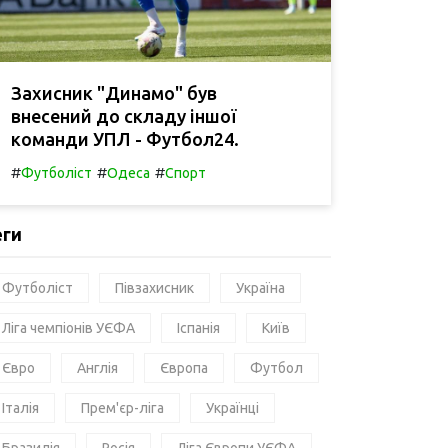
Захисник "Динамо" був
внесений до складу іншої
команди УПЛ - Футбол24.
#
#
#
Футболіст
Одеса
Спорт
еги
Футболіст
Півзахисник
Україна
Ліга чемпіонів УЄФА
Іспанія
Київ
Євро
Англія
Європа
Футбол
Італія
Прем'єр-ліга
Українці