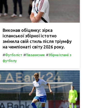
Виконав обіцянку: зірка
іспанської збірної істотно
змінила свій стиль після тріумфу
на чемпіонаті світу 2026 року.
#
#
#
Футболіст
Півзахисник
Збірна Іспанії з
футболу