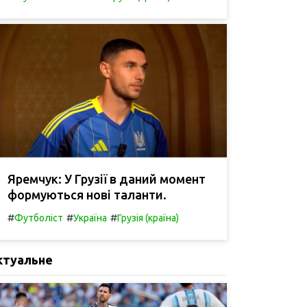
Яремчук: У Грузії в даний момент
формуються нові таланти.
#
#
#
Футболіст
Україна
Грузія (країна)
ктуальне