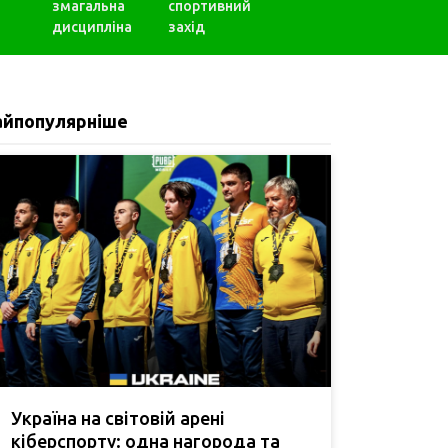
змагальна
спортивний
дисципліна
захід
айпопулярніше
Україна на світовій арені
кіберспорту: одна нагорода та