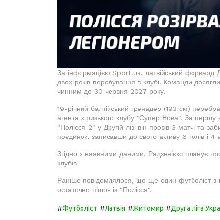
За інформацією Sport.ua, латвійський форвард Д
двох років перебування в клубі. Команди досягл
чинним до 30 червня 2027 року.
19-річний балтійський гренадер (193 см) перебр
агента з ризького клубу "Супер Нова". За першу 
"Полісся-2" у Другій лізі він провів 3 матчі та за
поєдинок, записавши до свого активу 6 голів і 4 
Згідно з наявними даними, Радзенієкс планує пр
клубів.
Раніше повідомлялося, що ще один футболіст з
остаточно пішов із "Полісся".
#
#
#
#
Футболіст
Латвія
Житомир
Друга ліга Укра