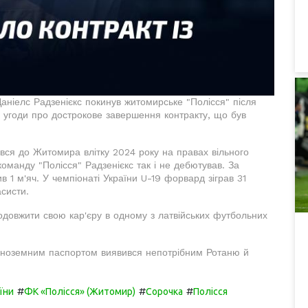
аніелс Радзенієкс покинув житомирське "Полісся" після
и угоди про дострокове завершення контракту, що був
ався до Житомира влітку 2024 року на правах вільного
команду "Полісся" Радзенієкс так і не дебютував. За
бив 1 м'яч. У чемпіонаті України U-19 форвард зіграв 31
асисти.
одовжити свою кар'єру в одному з латвійських футбольних
 іноземним паспортом виявився непотрібним Ротаню й
#
#
#
їни
ФК «Полісся» (Житомир)
Сорочка
Полісся