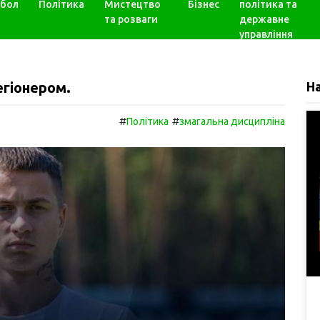
бол
Політика
Мистецтво
Бізнес
політика та
та розваги
державне
управління
егіонером.
Н
#
#
Політика
змагальна дисципліна