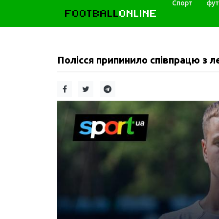
Спорт
фут
FOOTBALL
ONLINE
Полісся припинило співпрацю з л