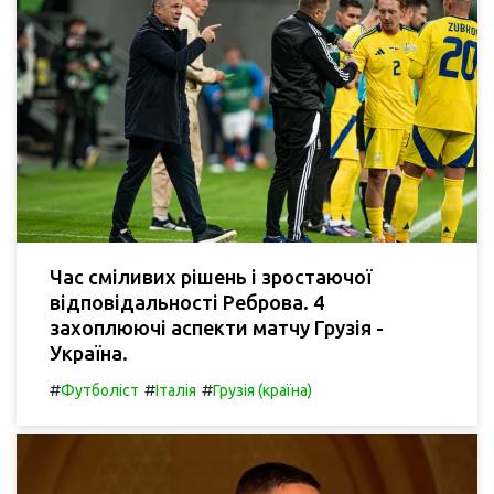
Час сміливих рішень і зростаючої
відповідальності Реброва. 4
захоплюючі аспекти матчу Грузія -
Україна.
#
#
#
Футболіст
Італія
Грузія (країна)