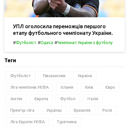
УПЛ оголосила переможців першого
етапу футбольного чемпіонату України.
#
#
#
Футболіст
Одеса
Чемпіонат України з футболу
Теги
Футболіст
Півзахисник
Україна
Ліга чемпіонів УЄФА
Іспанія
Київ
Євро
Англія
Європа
Футбол
Італія
Прем'єр-ліга
Українці
Бразилія
Росія
Ліга Європи УЄФА
Туреччина