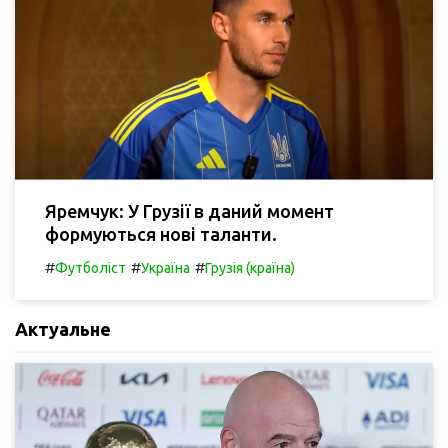
Яремчук: У Грузії в даний момент
формуються нові таланти.
#
#
#
Футболіст
Україна
Грузія (країна)
Актуальне