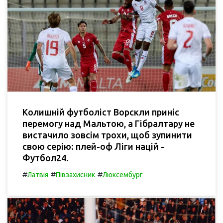
Колишній футболіст Ворскли приніс
перемогу над Мальтою, а Гібралтару не
вистачило зовсім трохи, щоб зупинити
свою серію: плей-оф Ліги націй -
Футбол24.
#
#
#
Латвія
Півзахисник
Люксембург