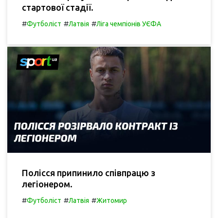
стартової стадії.
#
#
#
Футболіст
Латвія
Ліга чемпіонів УЄФА
Полісся припинило співпрацю з
легіонером.
#
#
#
Футболіст
Латвія
Житомир