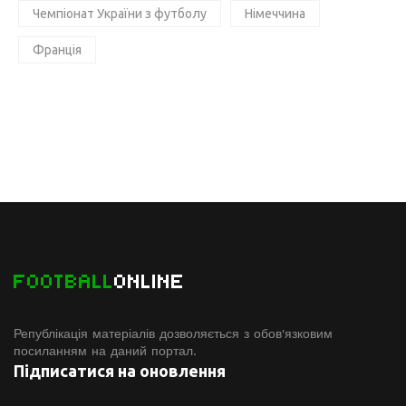
Чемпіонат України з футболу
Німеччина
Франція
FOOTBALL
ONLINE
Републікація матеріалів дозволяється з обов'язковим
посиланням на даний портал.
Підписатися на оновлення