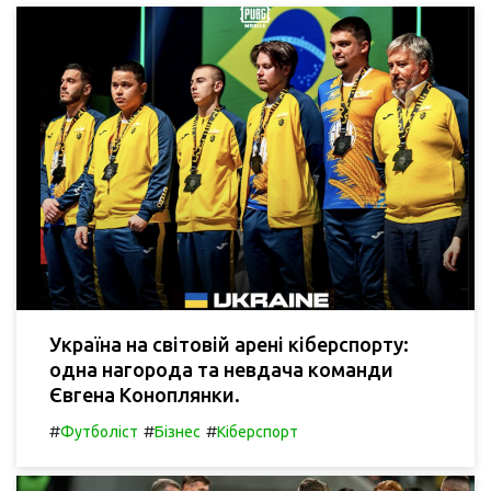
Україна на світовій арені кіберспорту:
одна нагорода та невдача команди
Євгена Коноплянки.
#
#
#
Футболіст
Бізнес
Кіберспорт