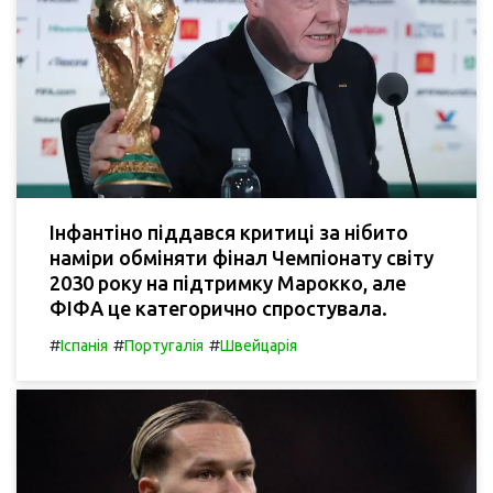
Інфантіно піддався критиці за нібито
наміри обміняти фінал Чемпіонату світу
2030 року на підтримку Марокко, але
ФІФА це категорично спростувала.
#
#
#
Іспанія
Португалія
Швейцарія