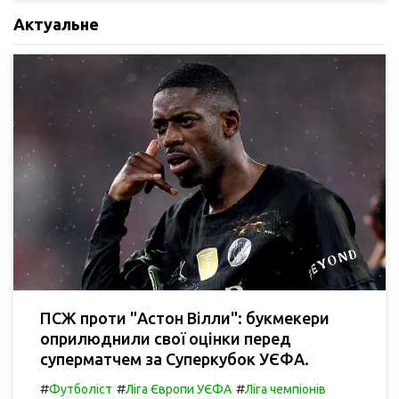
Актуальне
ПСЖ проти "Астон Вілли": букмекери
оприлюднили свої оцінки перед
суперматчем за Суперкубок УЄФА.
#
#
#
Футболіст
Ліга Європи УЄФА
Ліга чемпіонів