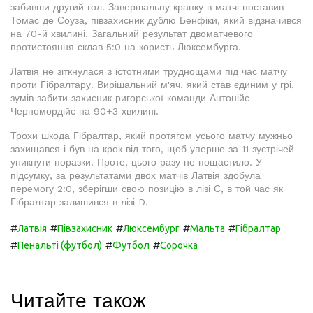
забивши другий гол. Завершальну крапку в матчі поставив
Томас де Соуза, півзахисник дублю Бенфіки, який відзначився
на 70-й хвилині. Загальний результат двоматчевого
протистояння склав 5:0 на користь Люксембурга.
Латвія не зіткнулася з істотними труднощами під час матчу
проти Гібралтару. Вирішальний м'яч, який став єдиним у грі,
зумів забити захисник ригорської команди Антонійс
Черномордійс на 90+3 хвилині.
Трохи шкода Гібралтар, який протягом усього матчу мужньо
захищався і був на крок від того, щоб уперше за 11 зустрічей
уникнути поразки. Проте, цього разу не пощастило. У
підсумку, за результатами двох матчів Латвія здобула
перемогу 2:0, зберігши свою позицію в лізі С, в той час як
Гібралтар залишився в лізі D.
#
#
#
#
#
Латвія
Півзахисник
Люксембург
Мальта
Гібралтар
#
#
#
Пенальті (футбол)
Футбол
Сорочка
Читайте також