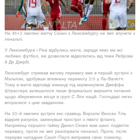
На 45+3 хвилині матчу Сінані з Люксембургу не зміг влучити з
пенальті.
У Люксембурзі і Ризі відбулись матчі, заради яких ми всі
любимо футбол, які дозволили відволіктись від теми Реброва
й Де Дзербі.
Люксембург отримав вагому перевагу вже в першій зустрічі з
Мальтою, здобувши впевнену перемогу 2:0 у Ла-Валетті.
Тому в матчі-відповіді команді під керівництвом Джеффа
Штрассера залишалося лише формально вирішити питання
щодо збереження місця в групі С Ліги націй. Господарі легко
впоралися з цим завданням.
На 20-й хвилині зустрічі екс-гравець Ворскли Венсан Тіль
відкрив рахунок, замкнувши простріл з лівого флангу.
Наприкінці першого тайму Данел Сінані мав шанс подвоїти
перевагу, проте не зміг реалізувати пенальті. Проте, після
перерви нападник Санкт-Паулі виправив свою помилку,