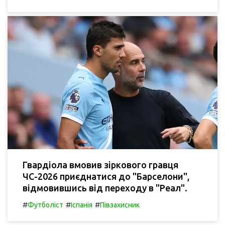
Гвардіола вмовив зіркового гравця
ЧС-2026 приєднатися до "Барселони",
відмовившись від переходу в "Реал".
#
#
#
Футболіст
Іспанія
Півзахисник