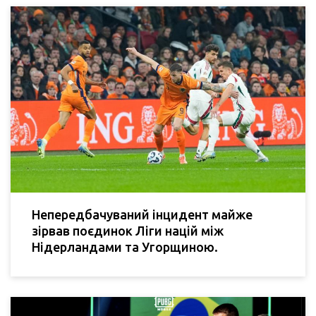
Непередбачуваний інцидент майже
зірвав поєдинок Ліги націй між
Нідерландами та Угорщиною.