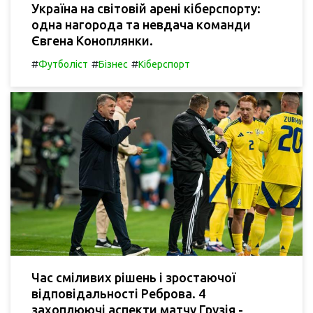
Україна на світовій арені кіберспорту:
одна нагорода та невдача команди
Євгена Коноплянки.
#
#
#
Футболіст
Бізнес
Кіберспорт
Час сміливих рішень і зростаючої
відповідальності Реброва. 4
захоплюючі аспекти матчу Грузія -