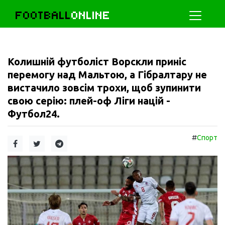
FOOTBALL
ONLINE
Колишній футболіст Ворскли приніс
перемогу над Мальтою, а Гібралтару не
вистачило зовсім трохи, щоб зупинити
свою серію: плей-оф Ліги націй -
Футбол24.
#
Спорт