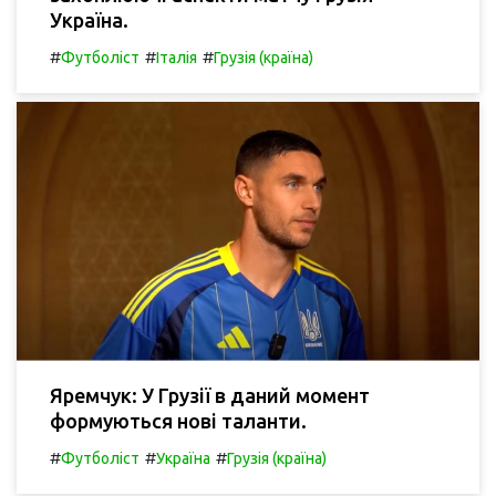
Україна.
#
#
#
Футболіст
Італія
Грузія (країна)
Яремчук: У Грузії в даний момент
формуються нові таланти.
#
#
#
Футболіст
Україна
Грузія (країна)