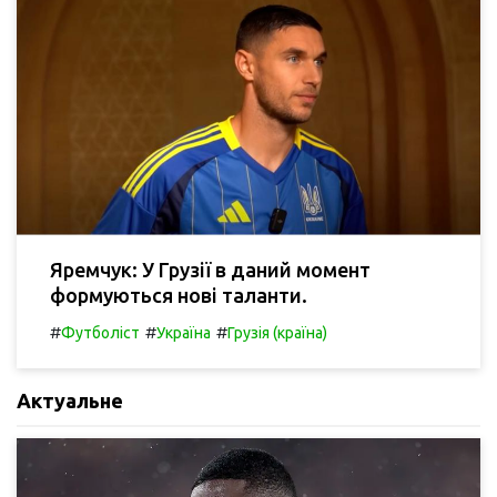
Яремчук: У Грузії в даний момент
формуються нові таланти.
#
#
#
Футболіст
Україна
Грузія (країна)
Актуальне