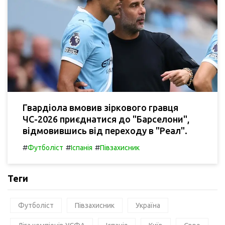
Гвардіола вмовив зіркового гравця
ЧС-2026 приєднатися до "Барселони",
відмовившись від переходу в "Реал".
#
#
#
Футболіст
Іспанія
Півзахисник
Теги
Футболіст
Півзахисник
Україна