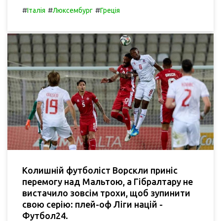
#
#
#
Італія
Люксембург
Греція
Колишній футболіст Ворскли приніс
перемогу над Мальтою, а Гібралтару не
вистачило зовсім трохи, щоб зупинити
свою серію: плей-оф Ліги націй -
Футбол24.