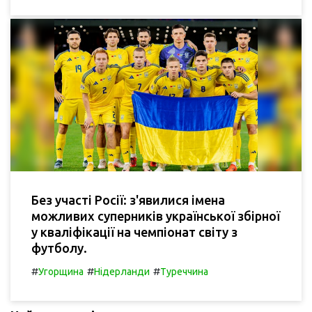
Без участі Росії: з'явилися імена
можливих суперників української збірної
у кваліфікації на чемпіонат світу з
футболу.
#
#
#
Угорщина
Нідерланди
Туреччина