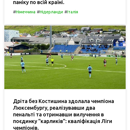
паніку по всій країні.
#
#
#
Німеччина
Нідерланди
Італія
Дріта без Костишина здолала чемпіона
Люксембургу, реалізувавши два
пенальті та отримавши вилучення в
поєдинку "карликів": кваліфікація Ліги
чемпіонів.