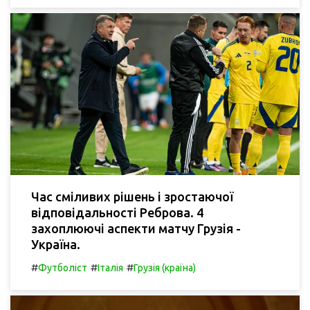
Час сміливих рішень і зростаючої
відповідальності Реброва. 4
захоплюючі аспекти матчу Грузія -
Україна.
#
#
#
Футболіст
Італія
Грузія (країна)