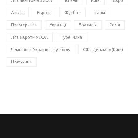
Ліга чемпіонів УЄФА
Іспанія
Київ
Євро
Англія
Європа
Футбол
Італія
Прем'єр-ліга
Українці
Бразилія
Росія
Ліга Європи УЄФА
Туреччина
Чемпіонат України з футболу
ФК «Динамо» (Київ)
Німеччина