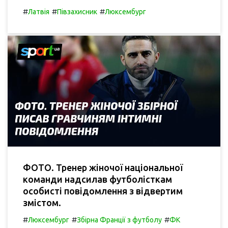
#
#
#
Латвія
Півзахисник
Люксембург
ФОТО. Тренер жіночої національної
команди надсилав футболісткам
особисті повідомлення з відвертим
змістом.
#
#
#
Люксембург
Збірна Франції з футболу
ФК