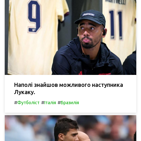
Наполі знайшов можливого наступника
Лукаку.
#
#
#
Футболіст
Італія
Бразилія