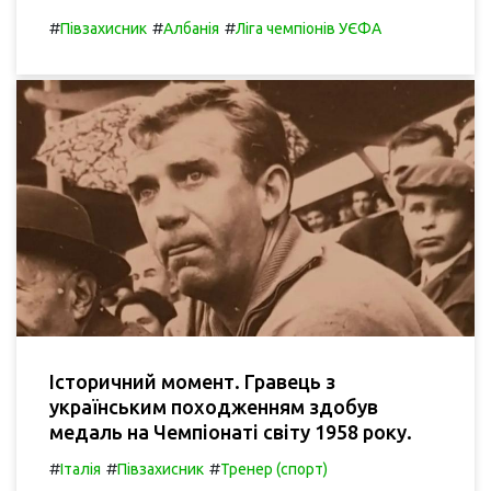
#
#
#
Півзахисник
Албанія
Ліга чемпіонів УЄФА
Історичний момент. Гравець з
українським походженням здобув
медаль на Чемпіонаті світу 1958 року.
#
#
#
Італія
Півзахисник
Тренер (спорт)