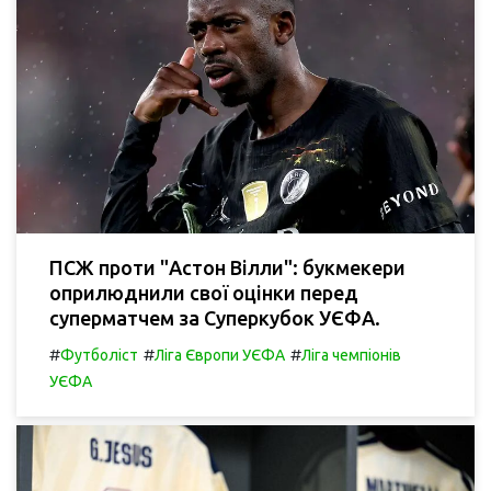
ПСЖ проти "Астон Вілли": букмекери
оприлюднили свої оцінки перед
суперматчем за Суперкубок УЄФА.
#
#
#
Футболіст
Ліга Європи УЄФА
Ліга чемпіонів
УЄФА