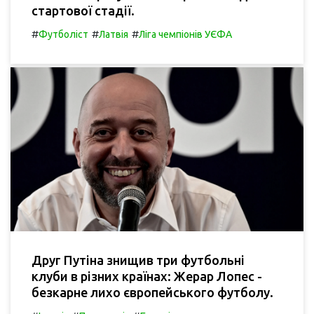
стартової стадії.
#
#
#
Футболіст
Латвія
Ліга чемпіонів УЄФА
Друг Путіна знищив три футбольні
клуби в різних країнах: Жерар Лопес -
безкарне лихо європейського футболу.