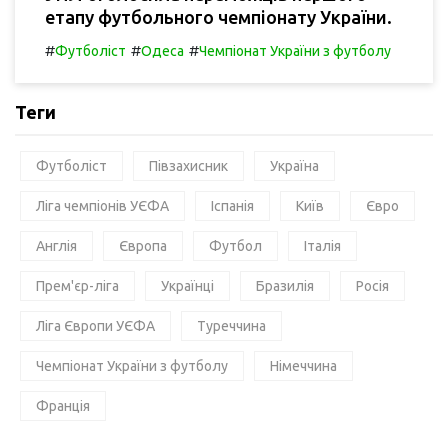
етапу футбольного чемпіонату України.
#
#
#
Футболіст
Одеса
Чемпіонат України з футболу
Теги
Футболіст
Півзахисник
Україна
Ліга чемпіонів УЄФА
Іспанія
Київ
Євро
Англія
Європа
Футбол
Італія
Прем'єр-ліга
Українці
Бразилія
Росія
Ліга Європи УЄФА
Туреччина
Чемпіонат України з футболу
Німеччина
Франція