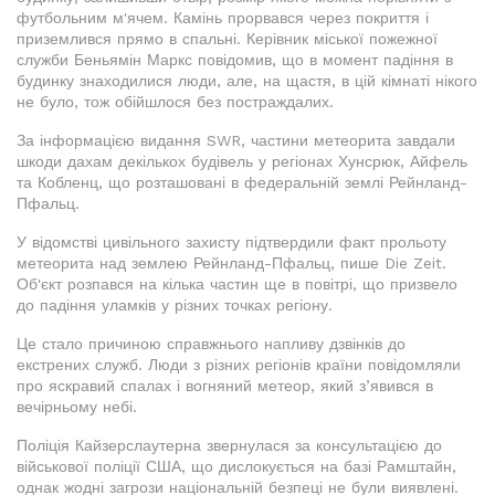
футбольним м'ячем. Камінь прорвався через покриття і
приземлився прямо в спальні. Керівник міської пожежної
служби Беньямін Маркс повідомив, що в момент падіння в
будинку знаходилися люди, але, на щастя, в цій кімнаті нікого
не було, тож обійшлося без постраждалих.
За інформацією видання SWR, частини метеорита завдали
шкоди дахам декількох будівель у регіонах Хунсрюк, Айфель
та Кобленц, що розташовані в федеральній землі Рейнланд-
Пфальц.
У відомстві цивільного захисту підтвердили факт прольоту
метеорита над землею Рейнланд-Пфальц, пише Die Zeit.
Об'єкт розпався на кілька частин ще в повітрі, що призвело
до падіння уламків у різних точках регіону.
Це стало причиною справжнього напливу дзвінків до
екстрених служб. Люди з різних регіонів країни повідомляли
про яскравий спалах і вогняний метеор, який з’явився в
вечірньому небі.
Поліція Кайзерслаутерна звернулася за консультацією до
військової поліції США, що дислокується на базі Рамштайн,
однак жодні загрози національній безпеці не були виявлені.