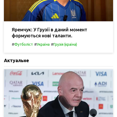
Яремчук: У Грузії в даний момент
формуються нові таланти.
#
#
#
Футболіст
Україна
Грузія (країна)
Актуальне