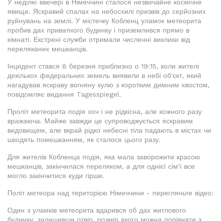
У неділю ввечері в Німеччині сталося незвичайне космічне
явище. Яскравий спалах на небосхилі призвів до серйозних
руйнувань на землі. У містечку Кобленц уламок метеорита
пробив дах приватного будинку і приземлився прямо в
кімнаті. Екстрені служби отримали численні виклики від
переляканих мешканців.
Інцидент стався 8 березня приблизно о 19:15, коли жителі
декількох федеральних земель виявили в небі об'єкт, який
нагадував яскраву вогняну кулю з коротким димним хвостом,
повідомляє видання Tagesspiegel.
Проліт метеорита подія хоч і не рідкісна, але кожного разу
вражаюча. Майже завжди це супроводжується яскравим
видовищем, але вкрай рідко небесні тіла падають в містах чи
шкодять помешканням, як сталося цього разу.
Для жителів Кобленца подія, яка мала заворожити красою
мешканців, закінчилася переляком, а для однієї сім'ї все
могло закінчитися куди гірше.
Політ метеора над територією Німеччини - перегляньте відео:
Один з уламків метеорита вдарився об дах житлового
будинку, залишивши отвір, розмір якого можна порівняти з