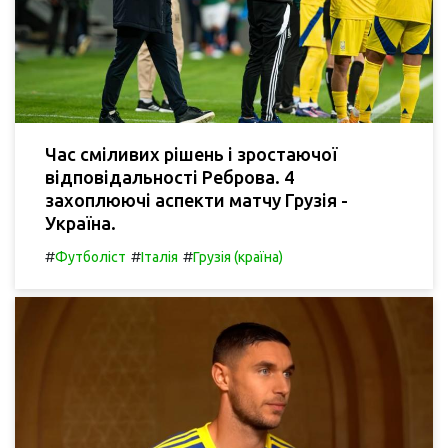
Час сміливих рішень і зростаючої
відповідальності Реброва. 4
захоплюючі аспекти матчу Грузія -
Україна.
#
#
#
Футболіст
Італія
Грузія (країна)