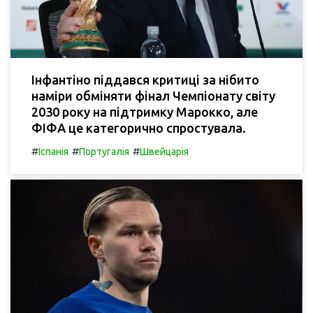
Інфантіно піддався критиці за нібито
наміри обміняти фінал Чемпіонату світу
2030 року на підтримку Марокко, але
ФІФА це категорично спростувала.
#
#
#
Іспанія
Португалія
Швейцарія