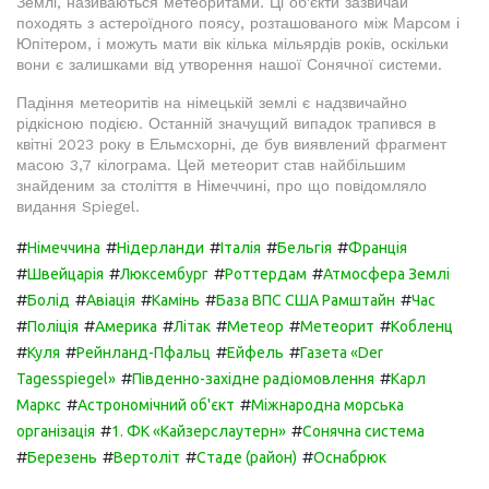
Землі, називаються метеоритами. Ці об'єкти зазвичай
походять з астероїдного поясу, розташованого між Марсом і
Юпітером, і можуть мати вік кілька мільярдів років, оскільки
вони є залишками від утворення нашої Сонячної системи.
Падіння метеоритів на німецькій землі є надзвичайно
рідкісною подією. Останній значущий випадок трапився в
квітні 2023 року в Ельмсхорні, де був виявлений фрагмент
масою 3,7 кілограма. Цей метеорит став найбільшим
знайденим за століття в Німеччині, про що повідомляло
видання Spiegel.
#
#
#
#
#
Німеччина
Нідерланди
Італія
Бельгія
Франція
#
#
#
#
Швейцарія
Люксембург
Роттердам
Атмосфера Землі
#
#
#
#
#
Болід
Авіація
Камінь
База ВПС США Рамштайн
Час
#
#
#
#
#
#
Поліція
Америка
Літак
Метеор
Метеорит
Кобленц
#
#
#
#
Куля
Рейнланд-Пфальц
Ейфель
Газета «Der
#
#
Tagesspiegel»
Південно-західне радіомовлення
Карл
#
#
Маркс
Астрономічний об'єкт
Міжнародна морська
#
#
організація
1. ФК «Кайзерслаутерн»
Сонячна система
#
#
#
#
Березень
Вертоліт
Стаде (район)
Оснабрюк