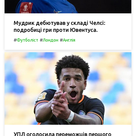
Мудрик дебютував у складі Челсі:
подробиці гри проти Ювентуса.
#
#
#
Футболіст
Лондон
Англія
УПЛ оголосила переможців першого