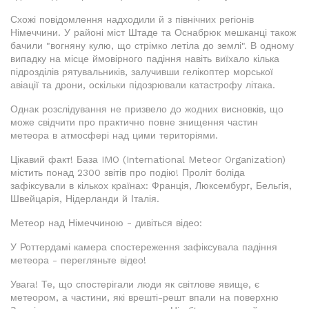
Схожі повідомлення надходили й з північних регіонів
Німеччини. У районі міст Штаде та Оснабрюк мешканці також
бачили "вогняну кулю, що стрімко летіла до землі". В одному
випадку на місце ймовірного падіння навіть виїхало кілька
підрозділів рятувальників, залучивши гелікоптер морської
авіації та дрони, оскільки підозрювали катастрофу літака.
Однак розслідування не призвело до жодних висновків, що
може свідчити про практично повне знищення частин
метеора в атмосфері над цими територіями.
Цікавий факт! База IMO (International Meteor Organization)
містить понад 2300 звітів про подію! Проліт боліда
зафіксували в кількох країнах: Франція, Люксембург, Бельгія,
Швейцарія, Нідерланди й Італія.
Метеор над Німеччиною - дивіться відео:
У Роттердамі камера спостереження зафіксувала падіння
метеора - перегляньте відео!
Увага! Те, що спостерігали люди як світлове явище, є
метеором, а частини, які врешті-решт впали на поверхню