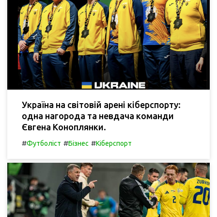
Україна на світовій арені кіберспорту:
одна нагорода та невдача команди
Євгена Коноплянки.
#
#
#
Футболіст
Бізнес
Кіберспорт