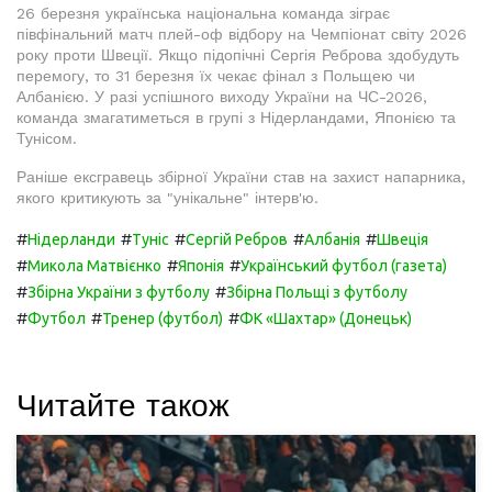
26 березня українська національна команда зіграє
півфінальний матч плей-оф відбору на Чемпіонат світу 2026
року проти Швеції. Якщо підопічні Сергія Реброва здобудуть
перемогу, то 31 березня їх чекає фінал з Польщею чи
Албанією. У разі успішного виходу України на ЧС-2026,
команда змагатиметься в групі з Нідерландами, Японією та
Тунісом.
Раніше ексгравець збірної України став на захист напарника,
якого критикують за "унікальне" інтерв'ю.
#
#
#
#
#
Нідерланди
Туніс
Сергій Ребров
Албанія
Швеція
#
#
#
Микола Матвієнко
Японія
Український футбол (газета)
#
#
Збірна України з футболу
Збірна Польщі з футболу
#
#
#
Футбол
Тренер (футбол)
ФК «Шахтар» (Донецьк)
Читайте також