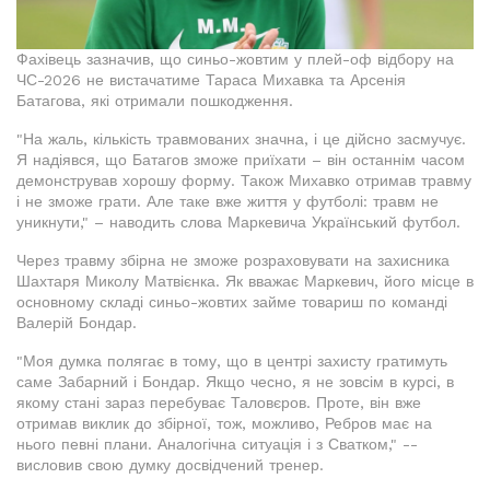
Фахівець зазначив, що синьо-жовтим у плей-оф відбору на
ЧС-2026 не вистачатиме Тараса Михавка та Арсенія
Батагова, які отримали пошкодження.
"На жаль, кількість травмованих значна, і це дійсно засмучує.
Я надіявся, що Батагов зможе приїхати – він останнім часом
демонстрував хорошу форму. Також Михавко отримав травму
і не зможе грати. Але таке вже життя у футболі: травм не
уникнути," – наводить слова Маркевича Український футбол.
Через травму збірна не зможе розраховувати на захисника
Шахтаря Миколу Матвієнка. Як вважає Маркевич, його місце в
основному складі синьо-жовтих займе товариш по команді
Валерій Бондар.
"Моя думка полягає в тому, що в центрі захисту гратимуть
саме Забарний і Бондар. Якщо чесно, я не зовсім в курсі, в
якому стані зараз перебуває Таловєров. Проте, він вже
отримав виклик до збірної, тож, можливо, Ребров має на
нього певні плани. Аналогічна ситуація і з Сватком," --
висловив свою думку досвідчений тренер.