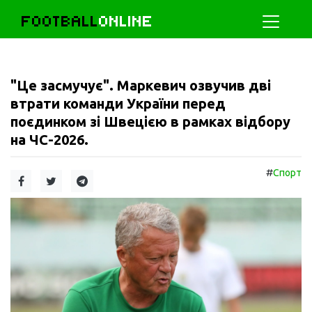
FOOTBALL
ONLINE
"Це засмучує". Маркевич озвучив дві
втрати команди України перед
поєдинком зі Швецією в рамках відбору
на ЧС-2026.
#
Спорт