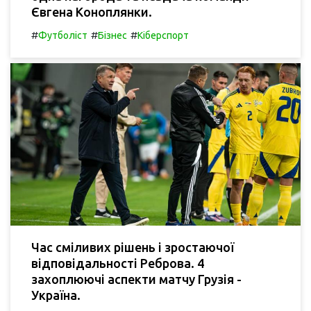
Євгена Коноплянки.
#
#
#
Футболіст
Бізнес
Кіберспорт
Час сміливих рішень і зростаючої
відповідальності Реброва. 4
захоплюючі аспекти матчу Грузія -
Україна.