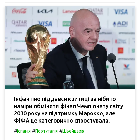
Інфантіно піддався критиці за нібито
наміри обміняти фінал Чемпіонату світу
2030 року на підтримку Марокко, але
ФІФА це категорично спростувала.
#
#
#
Іспанія
Португалія
Швейцарія