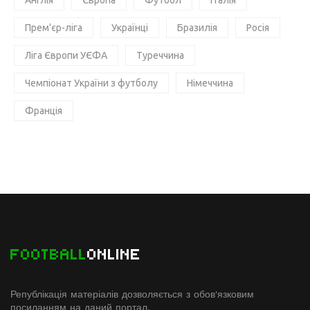
Англія
Європа
Футбол
Італія
Прем'єр-ліга
Українці
Бразилія
Росія
Ліга Європи УЄФА
Туреччина
Чемпіонат України з футболу
Німеччина
Франція
FOOTBALL
ONLINE
Републікація матеріалів дозволяється з обов'язковим
посиланням на даний портал.