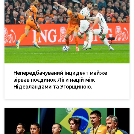
Непередбачуваний інцидент майже
зірвав поєдинок Ліги націй між
Нідерландами та Угорщиною.