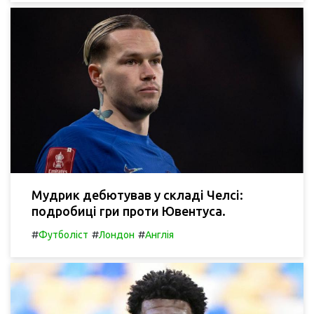
Мудрик дебютував у складі Челсі:
подробиці гри проти Ювентуса.
#
#
#
Футболіст
Лондон
Англія