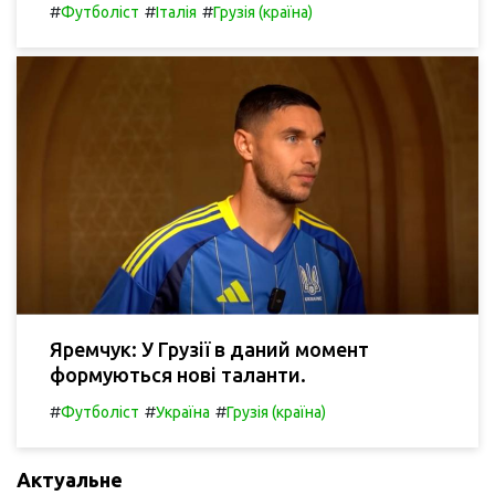
#
#
#
Футболіст
Італія
Грузія (країна)
Яремчук: У Грузії в даний момент
формуються нові таланти.
#
#
#
Футболіст
Україна
Грузія (країна)
Актуальне