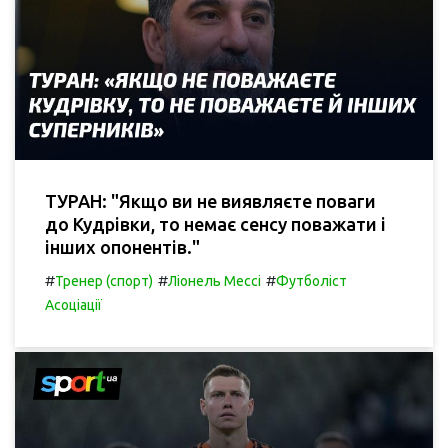
ТУРАН: "Якщо ви не виявляєте поваги
до Кудрівки, то немає сенсу поважати і
інших опонентів."
#
#
#
Тренер (спорт)
Ліонель Мессі
Футболіст
Асоціації