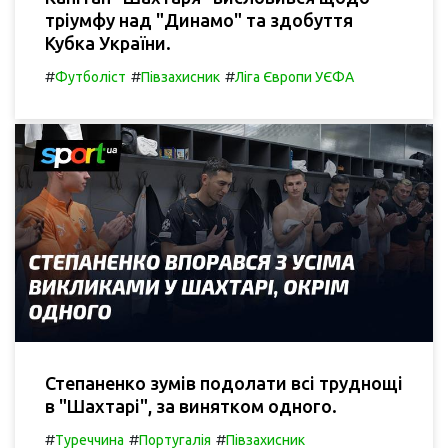
тріумфу над "Динамо" та здобуття
Кубка України.
#
#
#
Футболіст
Півзахисник
Ліга Європи УЄФА
Степаненко зумів подолати всі труднощі
в "Шахтарі", за винятком одного.
#
#
#
Туреччина
Португалія
Півзахисник