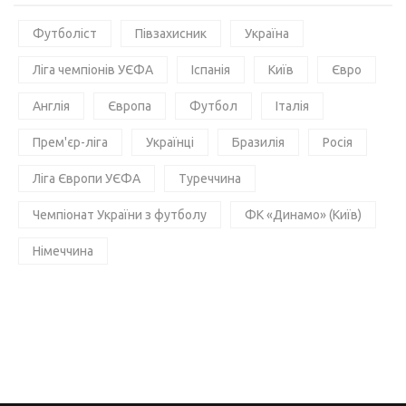
Футболіст
Півзахисник
Україна
Ліга чемпіонів УЄФА
Іспанія
Київ
Євро
Англія
Європа
Футбол
Італія
Прем'єр-ліга
Українці
Бразилія
Росія
Ліга Європи УЄФА
Туреччина
Чемпіонат України з футболу
ФК «Динамо» (Київ)
Німеччина