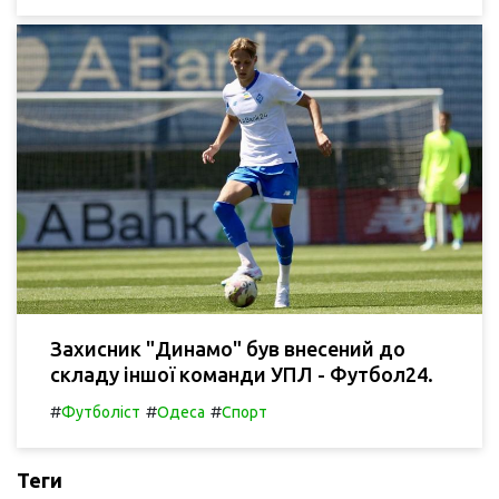
Захисник "Динамо" був внесений до
складу іншої команди УПЛ - Футбол24.
#
#
#
Футболіст
Одеса
Спорт
Теги