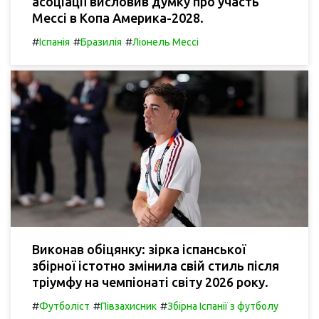
асоціації висловив думку про участь
Мессі в Копа Америка-2028.
#
#
#
Іспанія
Бразилія
Ліонель Мессі
Виконав обіцянку: зірка іспанської
збірної істотно змінила свій стиль після
тріумфу на чемпіонаті світу 2026 року.
#
#
#
Футболіст
Півзахисник
Збірна Іспанії з футболу