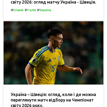
світу 2026: огляд матчу Україна - Швеція.
#
#
#
Іспанія
Італія
Україна
Україна – Швеція: огляд, коли і де можна
переглянути матч відбору на Чемпіонат
світу 2026 року.