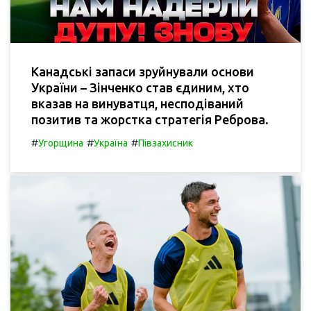
Канадські запаси зруйнували основи
України – Зінченко став єдиним, хто
вказав на винуватця, несподіваний
позитив та жорстка стратегія Реброва.
#
#
#
Угорщина
Україна
Півзахисник