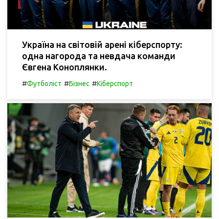
Україна на світовій арені кіберспорту:
одна нагорода та невдача команди
Євгена Коноплянки.
#
#
#
Футболіст
Бізнес
Кіберспорт