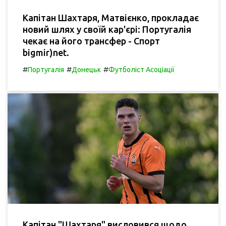
Капітан Шахтаря, Матвієнко, прокладає
новий шлях у своїй кар'єрі: Португалія
чекає на його трансфер - Спорт
bigmir)net.
#
#
#
Португалія
Донецьк
Футболіст Асоціації
Капітан "Шахтаря" висловився щодо