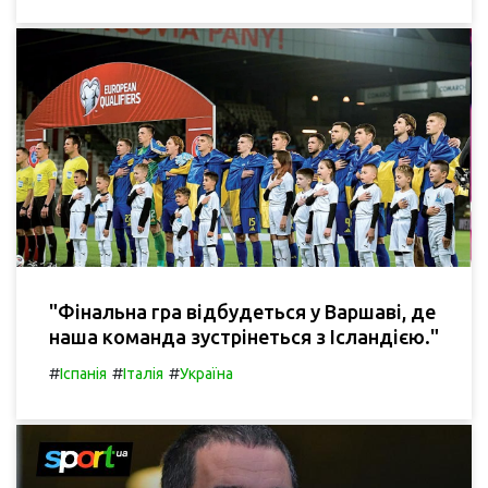
"Фінальна гра відбудеться у Варшаві, де
наша команда зустрінеться з Ісландією."
#
#
#
Іспанія
Італія
Україна