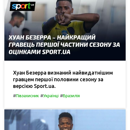
Хуан Безерра визнаний найвидатнішим
гравцем першої половини сезону за
версією Sport.ua.
#
#
#
Півзахисник
Українці
Бразилія