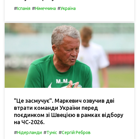
#
#
#
Іспанія
Німеччина
Україна
"Це засмучує". Маркевич озвучив дві
втрати команди України перед
поєдинком зі Швецією в рамках відбору
на ЧС-2026.
#
#
#
Нідерланди
Туніс
Сергій Ребров