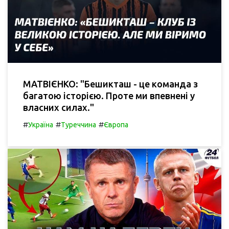
МАТВІЄНКО: "Бешикташ - це команда з
багатою історією. Проте ми впевнені у
власних силах."
#
#
#
Україна
Туреччина
Європа