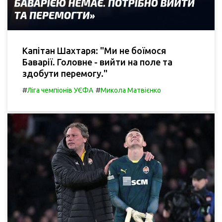
Капітан Шахтаря: "Ми не боїмося
Баварії. Головне - вийти на поле та
здобути перемогу."
#
#
Ліга чемпіонів УЄФА
Микола Матвієнко