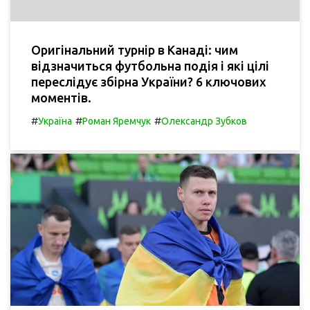
Оригінальний турнір в Канаді: чим
відзначиться футбольна подія і які цілі
переслідує збірна України? 6 ключових
моментів.
#
#
#
Україна
Роман Яремчук
Олександр Зубков