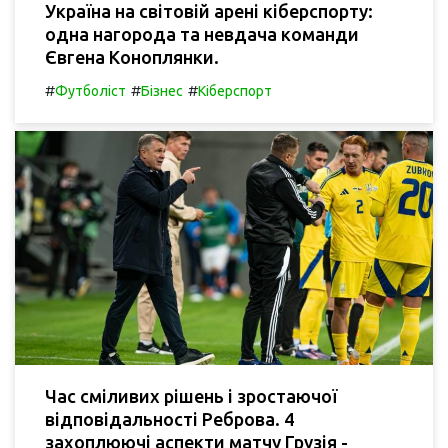
Україна на світовій арені кіберспорту:
одна нагорода та невдача команди
Євгена Коноплянки.
#
#
#
Футболіст
Бізнес
Кіберспорт
Час сміливих рішень і зростаючої
відповідальності Реброва. 4
захоплюючі аспекти матчу Грузія -