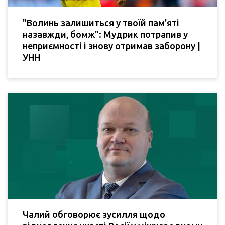
"Волинь залишиться у твоїй пам'яті
назавжди, бомж": Мудрик потрапив у
неприємності і знову отримав заборону |
УНН
Чалий обговорює зусилля щодо