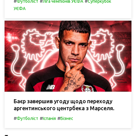
#
#
#
Футболіст
Ліга чемпіонів УЄФА
Суперкубок
УЄФА
Баєр завершив угоду щодо переходу
аргентинського центрбека з Марселя.
#
#
#
Футболіст
Іспанія
Бізнес