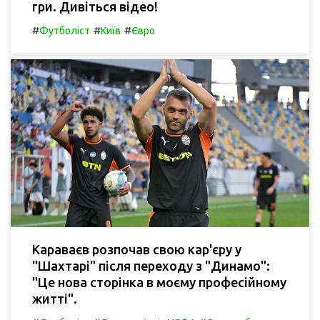
гри. Дивіться відео!
#
#
#
Футболіст
Київ
Євро
Караваєв розпочав свою кар'єру у
"Шахтарі" після переходу з "Динамо":
"Це нова сторінка в моєму професійному
житті".