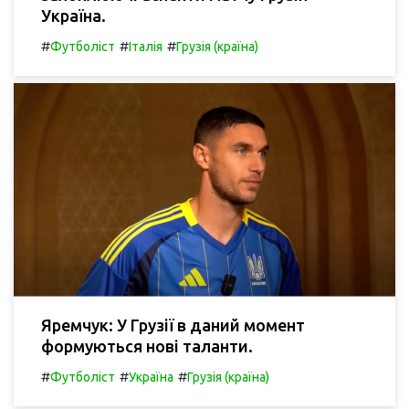
Україна.
#
#
#
Футболіст
Італія
Грузія (країна)
Яремчук: У Грузії в даний момент
формуються нові таланти.
#
#
#
Футболіст
Україна
Грузія (країна)