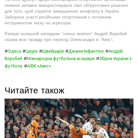
повинні активно використовувати свої обґрунтовані рішення
для того, щоб сприяти завершенню конфлікту в Україні.
Заборона участі російських спортсменів є потужним
інструментом тиску на агресора.
Раніше колишній нападник "синьо-жовтих" Андрій Воробей
сказав всю правду про перехід Олександра в "Аякс".
#
#
#
#
#
Одеса
Цюріх
Швейцарія
Джанні Інфантіно
Андрій
#
#
Воробей
Міжнародна футбольна асоціація
Збірна України з
#
футболу
АФК «Аякс»
Читайте також