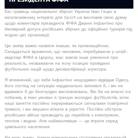
Екс-гравець національної збірної України Іван Гецко в
ексклюзивному інтерв'ю для Sport.ua висловив свою думку
щодо коментарів президента ФІФА Джанні Інфантіно про
ймовірний допуск російських збірних до офіційних турнірів під
егідою цієї організації.
Цю заяву важко назвати інакше, як провокаційною.
Складається враження, що чиновник, перебуваючи у штаб-
квартирі ФІФА в Цюріху, має зовсім інше уявлення про
реальність, незважаючи на ясну позицію провідних
футбольних націй щодо дискваліфікації агресора.
Я впевнений, що якби Інфантіно нещодавно відвідав Одесу,
його погляд на ситуацію кардинально змінився б, і він не
вдавався б до безглуздих висловлювань. Він би на власні очі
побачив, в яких умовах я треную молодих футболістів, коли
наші заняття постійно перериваються сигналами повітряної
тривоги, і ми змушені втікати в укриття. Постійні обстріли
російських військ призводять до перебоїв з електрикою,
теплом і водою. Але найжахливіше — це втрати серед
цивільного населення.
На мою думку, лідери міжнародних спортивних організацій