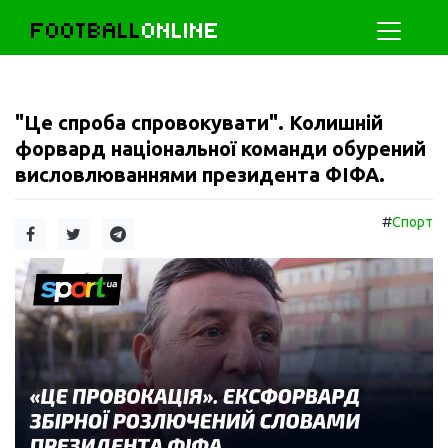
FOOTBALL
ONLINE
"Це спроба спровокувати". Колишній
форвард національної команди обурений
висловлюваннями президента ФІФА.
#
Спорт