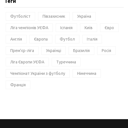
Теги
Футболіст
Півзахисник
Україна
Ліга чемпіонів УЄФА
Іспанія
Київ
Євро
Англія
Європа
Футбол
Італія
Прем'єр-ліга
Українці
Бразилія
Росія
Ліга Європи УЄФА
Туреччина
Чемпіонат України з футболу
Німеччина
Франція