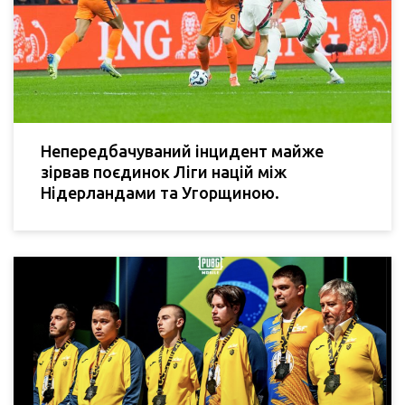
Непередбачуваний інцидент майже
зірвав поєдинок Ліги націй між
Нідерландами та Угорщиною.