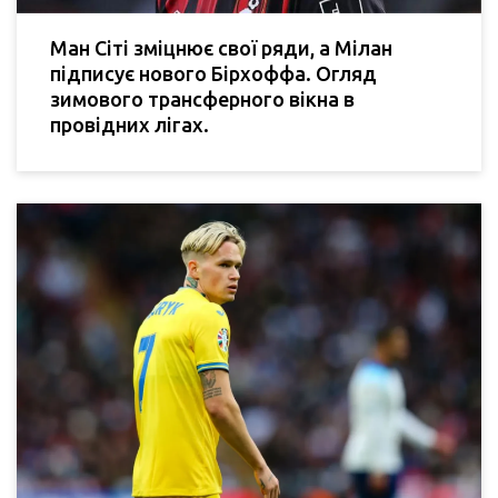
Ман Сіті зміцнює свої ряди, а Мілан
підписує нового Бірхоффа. Огляд
зимового трансферного вікна в
провідних лігах.