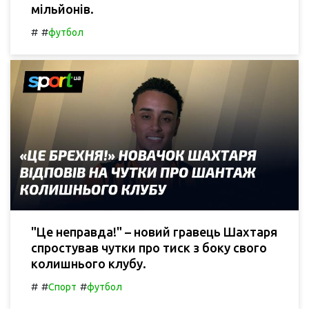
мільйонів.
#
#
футбол
"Це неправда!" – новий гравець Шахтаря
спростував чутки про тиск з боку свого
колишнього клубу.
#
#
#
Спорт
футбол