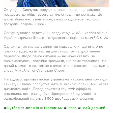
Ситуація з Синчуком порушила наші плани – це сталося
незадовго до обіду, всього за кілька годин до монтажу. Це
трохи збило нас з пантелику, і нам знадобився час, щоб
зрозуміти подальші кроки.
Синчук дізнався остаточний вердикт від ФІФА - хавбек збірної
України отримав більше ніж дискваліфікацію на матч ЧС U-20
Однак під час налаштування ми підкреслили, що нічого не
повинно відволікати нас від думок про гру та досягнення
перемоги. Щодо самої ситуації — не можу сказати, як її
прокоментувати, потрібно зрозуміти, що саме трапилося. На
даний момент я взагалі не в змозі нічого сказати, — наводить
слова Михайленка Суспільне Спорт.
Нагадуємо, що півзахисник української національної команди
Геннадій Синчук пропустив матч зі збірною Іспанії U-20 через
дискваліфікацію. Перед початком гри УАФ офіційно
оголосила, що гравець був відсторонений від участі та
оштрафований на суму 1 500 швейцарських франків.
#
#
#
#
#
Футболіст
Іспанія
Півзахисник
Спорт
Швейцарський