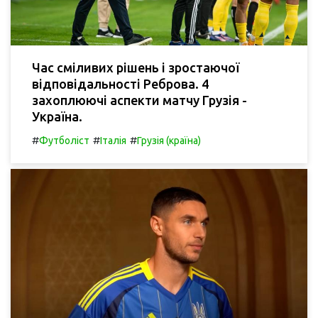
Час сміливих рішень і зростаючої
відповідальності Реброва. 4
захоплюючі аспекти матчу Грузія -
Україна.
#
#
#
Футболіст
Італія
Грузія (країна)