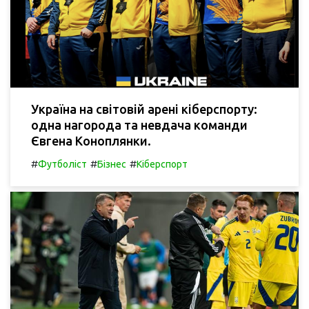
Україна на світовій арені кіберспорту:
одна нагорода та невдача команди
Євгена Коноплянки.
#
#
#
Футболіст
Бізнес
Кіберспорт