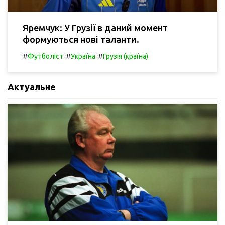
Яремчук: У Грузії в даний момент
формуються нові таланти.
#
#
#
Футболіст
Україна
Грузія (країна)
Актуальне