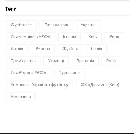
Теги
Футболіст
Півзахисник
Україна
Ліга чемпіонів УЄФА
Іспанія
Київ
Євро
Англія
Європа
Футбол
Італія
Прем'єр-ліга
Українці
Бразилія
Росія
Ліга Європи УЄФА
Туреччина
Чемпіонат України з футболу
ФК «Динамо» (Київ)
Німеччина