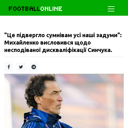
FOOTBALL
ONLINE
"Це підвергло сумнівам усі наші задуми":
Михайленко висловився щодо
несподіваної дискваліфікації Синчука.