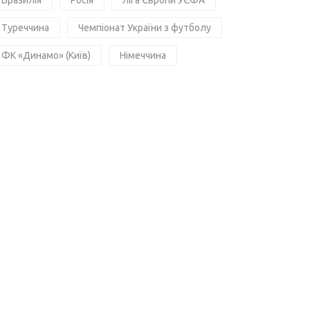
Бразилія
Росія
Ліга Європи УЄФА
Туреччина
Чемпіонат України з футболу
ФК «Динамо» (Київ)
Німеччина