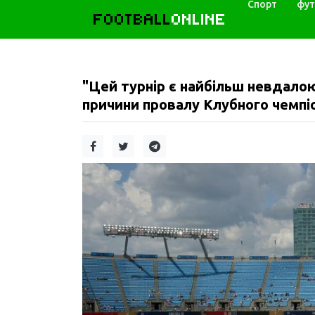
Спорт
фут
FOOTBALL
ONLINE
"Цей турнір є найбільш невдалою
причини провалу Клубного чемпіо