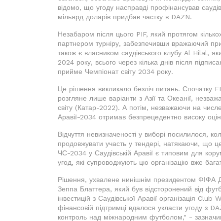
відомо, що угоду насправді профінансував саудів
мільярд доларів придбав частку в DAZN.
Незабаром після цього PIF, який протягом кількох
партнером турніру, забезпечивши вражаючий при
також є власником саудівського клубу Al Hilal, як
2024 року, всього через кілька днів після підпи
прийме Чемпіонат світу 2034 року.
Це рішення викликало безліч питань. Спочатку 
розгляне лише варіанти з Азії та Океанії, незва
світу (Катар-2022). А потім, незважаючи на числ
Аравії-2034 отримав безпрецедентно високу оцін
Відчуття невизначеності у виборі посилилося, к
продовжувати участь у тендері, натякаючи, що ц
ЧС-2034 у Саудівській Аравії є типовим для корум
угод, які супроводжують цю організацію вже багат
Рішення, ухвалене нинішнім президентом ФІФА Дж
Зеппа Блаттера, який був відсторонений від футб
інвестицій з Саудівської Аравії організація Clu
фінансовій підтримці вдалося укласти угоду з DA
контроль над міжнародним футболом," - зазначи