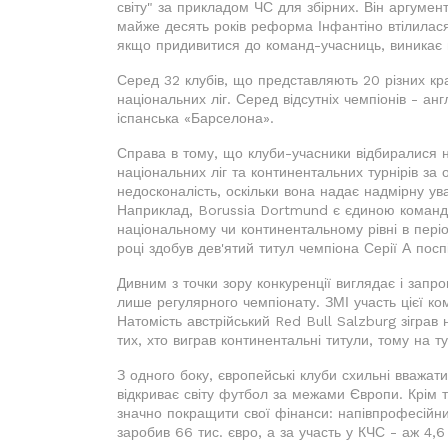
світу" за прикладом ЧС для збірних. Він аргуме
майже десять років реформа Інфантіно втілилася
якщо придивитися до команд-учасниць, виникає 
Серед 32 клубів, що представляють 20 різних кра
національних ліг. Серед відсутніх чемпіонів - анг
іспанська «Барселона».
Справа в тому, що клуби-учасники відбиралися н
національних ліг та континентальних турнірів за о
недосконалість, оскільки вона надає надмірну ув
Наприклад, Borussia Dortmund є єдиною командо
національному чи континентальному рівні в періо
році здобув дев'ятий титул чемпіона Серії А посп
Дивним з точки зору конкуренції виглядає і зап
лише регулярного чемпіонату. ЗМІ участь цієї к
Натомість австрійський Red Bull Salzburg зігра
тих, хто виграв континентальні титули, тому на ту
З одного боку, європейські клуби схильні вважат
відкриває світу футбол за межами Європи. Крім 
значно покращити свої фінанси: напівпрофесійний
заробив 66 тис. євро, а за участь у КЧС - аж 4,6