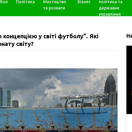
бол
Політика
Мистецтво
Бізнес
політика та
та розваги
державне
управління
 концепцією у світі футболу". Які
Н
нату світу?