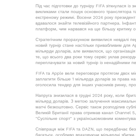
Під час підготовки до турніру FIFA зіткнулася і
викликами стали пошук основного транслятора т
екстреному режимі. Восени 2024 року президент F
вдавалося знайти телевізійного партнера. Інфанті
платформ, чим нарвався на ще більшу критику о
Стратегічним прорахунком виявилися невдалі пе
новий турнір стане настільки привабливим для Ap
мільярди доларів, але виявилося, що організаці
те, що всього два роки тому сервіс уклав рекордн
переплачувати за новий турнір із ненадійними п
FIFA та Apple вели переговори протягом двох міся
заплатити більше 1 мільярда доларів за права н
оголосила тендер для інших учасників ринку, пр
Напруга знизилася в грудні 2024 року, коли брит
мільярд доларів. З метою залучення максимально
матчі безкоштовно. Сервіс також розподілив субл
Великій Британії права отримав канал Channel 5
"Суспільне спорт" з українськомовним коментув
Співпраця між FIFA та DAZN, що передбачає без
багатьох, особливо враховуючи мільярдні збитки,