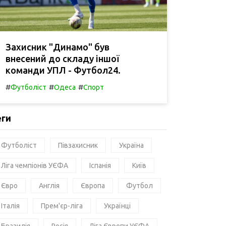
Захисник "Динамо" був
внесений до складу іншої
команди УПЛ - Футбол24.
#
#
#
Футболіст
Одеса
Спорт
еги
Футболіст
Півзахисник
Україна
Ліга чемпіонів УЄФА
Іспанія
Київ
Євро
Англія
Європа
Футбол
Італія
Прем'єр-ліга
Українці