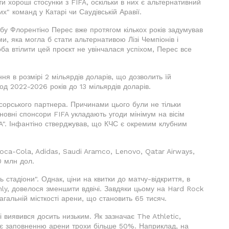
и хороші стосунки з FIFA, оскільки в них є альтернативний
" команд у Катарі чи Саудівській Аравії.
убу Флорентіно Перес вже протягом кількох років задумував
и, яка могла б стати альтернативою Лізі Чемпіонів і
а втілити цей проєкт не увінчалася успіхом, Перес все
я в розмірі 2 мільярдів доларів, що дозволить їй
од 2022-2026 років до 13 мільярдів доларів.
сорського партнера. Причинами цього були не тільки
сновні спонсори FIFA укладають угоди мінімум на вісім
FA". Інфантіно стверджував, що КЧС є окремим клубним
ca-Cola, Adidas, Saudi Aramco, Lenovo, Qatar Airways,
0 млн дол.
стадіони". Однак, ціни на квитки до матчу-відкриття, в
Ahly, довелося зменшити вдвічі. Завдяки цьому на Hard Rock
агальній місткості арени, що становить 65 тисяч.
і виявився досить низьким. Як зазначає The Athletic,
ідає заповненню арени трохи більше 50%. Наприклад, на