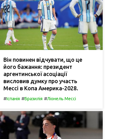
Він повинен відчувати, що це
його бажання: президент
аргентинської асоціації
висловив думку про участь
Мессі в Копа Америка-2028.
#
#
#
Іспанія
Бразилія
Ліонель Мессі