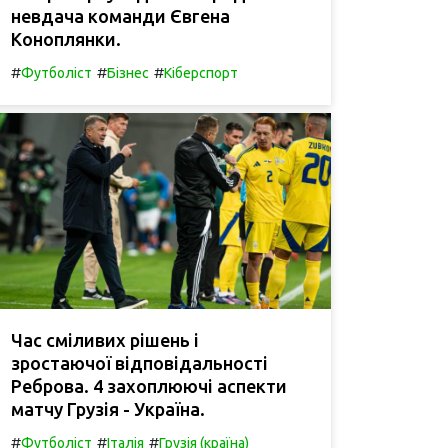
невдача команди Євгена
Коноплянки.
#
#
#
Футболіст
Бізнес
Кіберспорт
Час сміливих рішень і
зростаючої відповідальності
Реброва. 4 захоплюючі аспекти
матчу Грузія - Україна.
#
#
#
Футболіст
Італія
Грузія (країна)