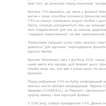
Крім того, це репетиція перед класичним "мунді
Критики FIFA вважають, що зміни у форматі Чемпі
матчів є лише способом поповнити фінансові рез
FIFA не планує отримувати жодної копійки з цьог
Проте, ситуація ускладнюється тим, що команди 
своє невдоволення: для них це означає додаткови
"надмірне навантаження" на вже переповнений г
Лакмусовим папірцем успіху таких змагань стають 
довелося "для картинки" пересаджувати фанатів і
вартість квитків.
Критики Чемпіонату світу з футболу 2025, серед 
намір вжити всіх заходів, щоб формат цього тур
покаже лише час, але вже є кілька країн, які вис
Бразилія.
Перед реформою FIFA на Кубку конфедерацій зма
змагань шести світових конфедерацій: Африки (CA
Америки (CONMEBOL) та Північної і Центральної
щороку взимку і мав коротший формат.
У 2016 році, ставши президентом FIFA, Джанні І