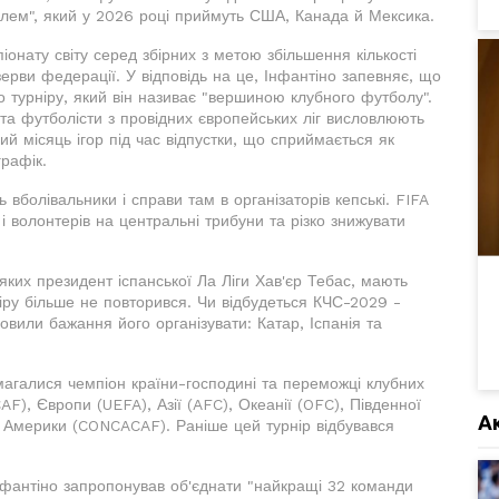
алем", який у 2026 році приймуть США, Канада й Мексика.
онату світу серед збірних з метою збільшення кількості
ерви федерації. У відповідь на це, Інфантіно запевняє, що
о турніру, який він називає "вершиною клубного футболу".
та футболісти з провідних європейських ліг висловлюють
й місяць ігор під час відпустки, що сприймається як
рафік.
вболівальники і справи там в організаторів кепські. FIFA
 волонтерів на центральні трибуни та різко знижувати
яких президент іспанської Ла Ліги Хав'єр Тебас, мають
ніру більше не повторився. Чи відбудеться КЧС-2029 -
ловили бажання його організувати: Катар, Іспанія та
галися чемпіон країни-господині та переможці клубних
F), Європи (UEFA), Азії (AFC), Океанії (OFC), Південної
А
 Америки (CONCACAF). Раніше цей турнір відбувався
нфантіно запропонував об'єднати "найкращі 32 команди