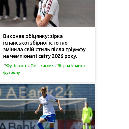
Виконав обіцянку: зірка
іспанської збірної істотно
змінила свій стиль після тріумфу
на чемпіонаті світу 2026 року.
#
#
#
Футболіст
Півзахисник
Збірна Іспанії з
футболу