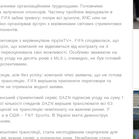
з значними організаційними труднощами. Головними
а залучення спонсорів. Частину проблем вирішували в
IFA забив тривогу: попри всі зусилля, КЧС ніяк не
но організував зустріч з керівниками світових стримінгових
понентів.
реговори з керівництвом AppleTV+. FIFA сподівалася, що
ple, що компанія не відмовиться від контракту на 4
я переоцінювала свої можливості. Особливо зважаючи на
у угоду на десять років з MLS і, очевидно, не був готовий
ерспективами.
ців, але без успіху: компанія чітко заявила, що не готова
а трансляцію. FIFA вирішила припинити переговори та
оте не отримала жодної заявки.
анський стримінговий сервіс DAZN підписав угоду на суму 1
ї кількості глядачів DAZN вирішив транслювати всі 63
іцензії на трансляцію чемпіонату на важливі ринки. У
, а в США - TNT Sports. В Україні матчі демонструє
анням.
коштовні трансляції, стала несподіваним сюрпризом для
 які зазнав сервіс у попередні роки. Незабаром стало