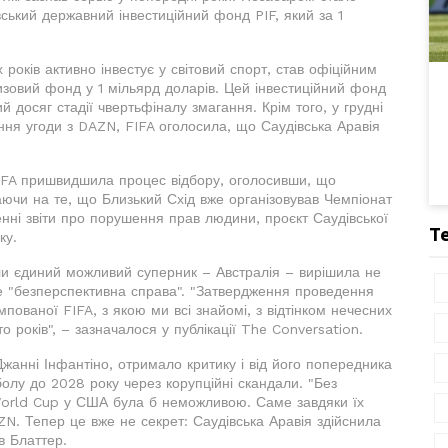
ський державний інвестиційний фонд PIF, який за 1
 років активно інвестує у світовий спорт, став офіційним
зовий фонд у 1 мільярд доларів. Цей інвестиційний фонд
ий досяг стадії чвертьфіналу змагання. Крім того, у грудні
сання угоди з DAZN, FIFA оголосила, що Саудівська Аравія
FIFA пришвидшила процес відбору, оголосивши, що
жаючи на те, що Близький Схід вже організовував Чемпіонат
енні звіти про порушення прав людини, проєкт Саудівської
Т
ку.
оли єдиний можливий суперник – Австралія – вирішила не
е "безперспективна справа". "Затвердження проведення
пованої FIFA, з якою ми всі знайомі, з відтінком нечесних
о років", – зазначалося у публікації The Conversation.
анні Інфантіно, отримало критику і від його попередника
олу до 2028 року через корупційні скандали. "Без
b World Cup у США була б неможливою. Саме завдяки їх
ZN. Тепер це вже не секрет: Саудівська Аравія здійснила
в Блаттер.