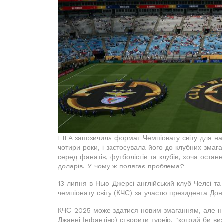
FIFA запозичила формат Чемпіонату світу для на
чотири роки, і застосувала його до клубних зма
серед фанатів, футболістів та клубів, хоча оста
доларів. У чому ж полягає проблема?
13 липня в Нью-Джерсі англійський клуб Челсі т
чемпіонату світу (КЧС) за участю президента До
КЧС-2025 може здатися новим змаганням, але на
Джанні Інфантіно) створити турнір, "котрий би ви