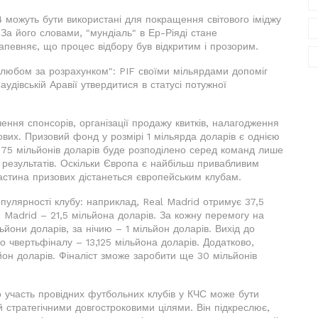
можуть бути використані для покращення світового іміджу
. За його словами, "мундіаль" в Ер-Ріяді стане
 запевняє, що процес відбору був відкритим і прозорим.
шлюбом за розрахунком": PIF своїми мільярдами допоміг
удівській Аравії утвердитися в статусі потужної
ння спонсорів, організації продажу квитків, налагодження
ових. Призовий фонд у розмірі 1 мільярда доларів є однією
 575 мільйонів доларів буде розподілено серед команд лише
х результатів. Оскільки Європа є найбільш привабливим
частина призових дістанеться європейським клубам.
опулярності клубу: наприклад, Real Madrid отримує 37,5
o Madrid – 21,5 мільйона доларів. За кожну перемогу на
ьйони доларів, за нічию – 1 мільйон доларів. Вихід до
 чвертьфіналу – 13,125 мільйона доларів. Додатково,
йон доларів. Фіналіст зможе заробити ще 30 мільйонів
 участь провідних футбольних клубів у КЧС може бути
 стратегічними довгостроковими цілями. Він підкреслює,