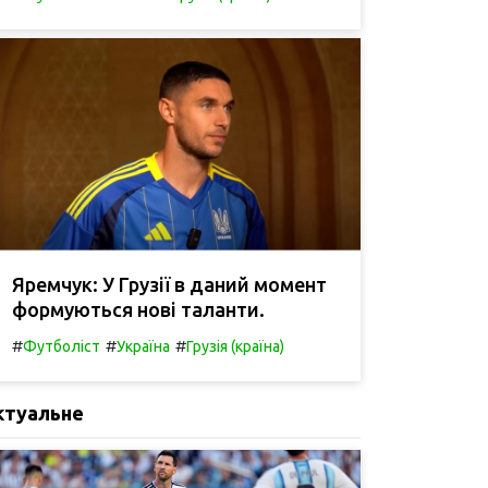
Яремчук: У Грузії в даний момент
формуються нові таланти.
#
#
#
Футболіст
Україна
Грузія (країна)
ктуальне