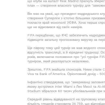
що клуби на кшталт Real Madrid прагнуть зберегт
план — створення власного турніру для "заможних
Він має на увазі, що президент мадридського кл
створення Суперліги з істотно більшими призовим
покласти край монополії УЄФА. Хоча перша спроб
ще не відмовився від своїх намірів.
FIFA передбачає, що КЧС забезпечить надходженн
підвищити загальну прогнозовану виручку за пері
Ще півроку тому цей турнір не мав жодного спон
відсутність трансляції, а й юридичні труднощі. О
років, включаючи положення про "усі турніри FI
турніром, який реалізується незалежно.
Зрештою, FIFA знайшла спонсорів. Ними стали Co
Visa та Bank of America. Орієнтовний дохід - 50
Інфантіно стверджував, що "американці заповнять 
якому зустрілися Inter Miami з Лео Мессі та Al-
Stadium зібралося 60 тисяч уболівальників при з
Середній рівень відвідуваності на груповому етап
кількість глядачів становила 34 759, що відпов