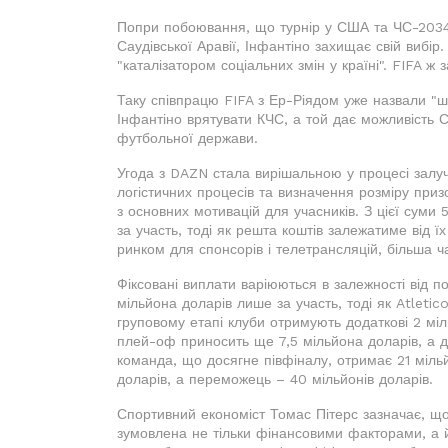
Попри побоювання, що турнір у США та ЧС-2034 
Саудівської Аравії, Інфантіно захищає свій вибір
"каталізатором соціальних змін у країні". FIFA ж
Таку співпрацю FIFA з Ер-Ріядом уже назвали "
Інфантіно врятувати КЧС, а той дає можливість Са
футбольної держави.
Угода з DAZN стала вирішальною у процесі залуче
логістичних процесів та визначення розміру приз
з основних мотивацій для учасників. З цієї суми
за участь, тоді як решта коштів залежатиме від ї
ринком для спонсорів і телетрансляцій, більша 
Фіксовані виплати варіюються в залежності від п
мільйона доларів лише за участь, тоді як Atletic
груповому етапі клуби отримують додаткові 2 міл
плей-оф приносить ще 7,5 мільйона доларів, а до
команда, що досягне півфіналу, отримає 21 міль
доларів, а переможець – 40 мільйонів доларів.
Спортивний економіст Томас Пітерс зазначає, що
зумовлена не тільки фінансовими факторами, а й