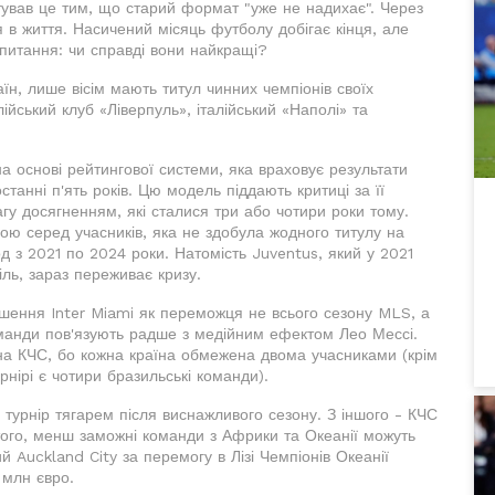
нтував це тим, що старий формат "уже не надихає". Через
 в життя. Насичений місяць футболу добігає кінця, але
питання: чи справді вони найкращі?
їн, лише вісім мають титул чинних чемпіонів своїх
лійський клуб «Ліверпуль», італійський «Наполі» та
а основі рейтингової системи, яка враховує результати
станні п'ять років. Цю модель піддають критиці за її
агу досягненням, які сталися три або чотири роки тому.
ю серед учасників, яка не здобула жодного титулу на
д з 2021 по 2024 роки. Натомість Juventus, який у 2021
іль, зараз переживає кризу.
рошення Inter Miami як переможця не всього сезону MLS, а
оманди пов'язують радше з медійним ефектом Лео Мессі.
в на КЧС, бо кожна країна обмежена двома учасниками (крім
рнірі є чотири бразильські команди).
и турнір тягарем після виснажливого сезону. З іншого - КЧС
того, менш заможні команди з Африки та Океанії можуть
 Auckland City за перемогу в Лізі Чемпіонів Океанії
 млн євро.