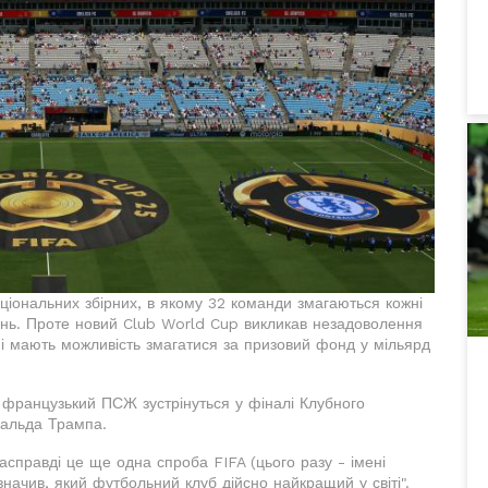
ціональних збірних, в якому 32 команди змагаються кожні
гань. Проте новий Club World Cup викликав незадоволення
нні мають можливість змагатися за призовий фонд у мільярд
а французький ПСЖ зустрінуться у фіналі Клубного
нальда Трампа.
справді це ще одна спроба FIFA (цього разу - імені
значив, який футбольний клуб дійсно найкращий у світі".