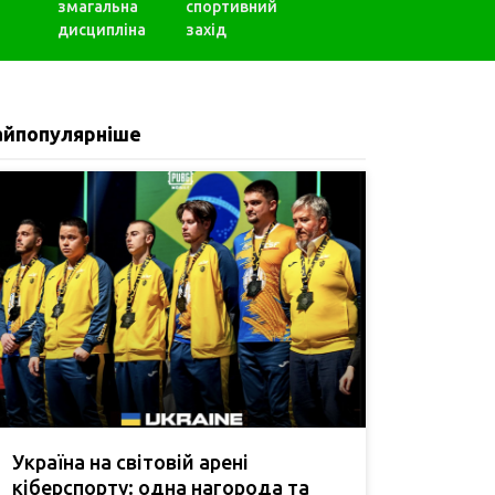
змагальна
спортивний
дисципліна
захід
айпопулярніше
Україна на світовій арені
кіберспорту: одна нагорода та