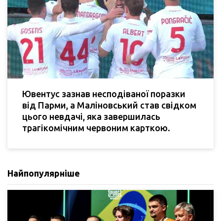
Ювентус зазнав несподіваної поразки
від Парми, а Маліновський став свідком
цього невдачі, яка завершилась
трагікомічним червоним карткою.
Найпопулярніше