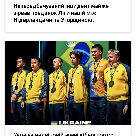
Непередбачуваний інцидент майже
зірвав поєдинок Ліги націй між
Нідерландами та Угорщиною.
Україна на світовій арені кіберспорту: