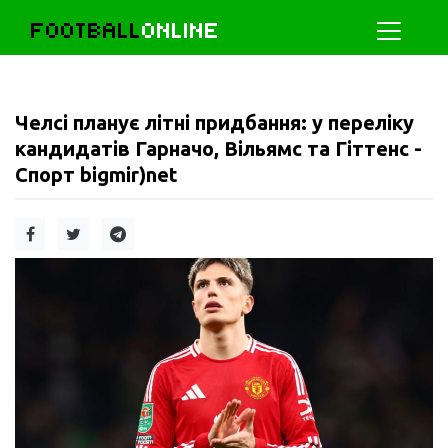
FOOTBALL
ONLINE
Челсі планує літні придбання: у переліку
кандидатів Гарначо, Вільямс та Гіттенс -
Спорт bigmir)net