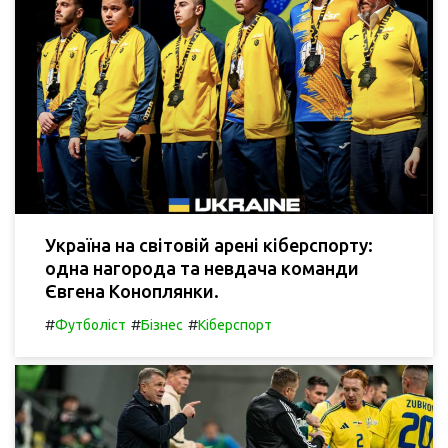
Україна на світовій арені кіберспорту:
одна нагорода та невдача команди
Євгена Коноплянки.
#
#
#
Футболіст
Бізнес
Кіберспорт