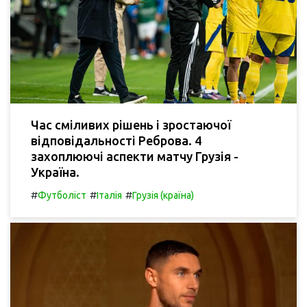
Час сміливих рішень і зростаючої
відповідальності Реброва. 4
захоплюючі аспекти матчу Грузія -
Україна.
#
#
#
Футболіст
Італія
Грузія (країна)