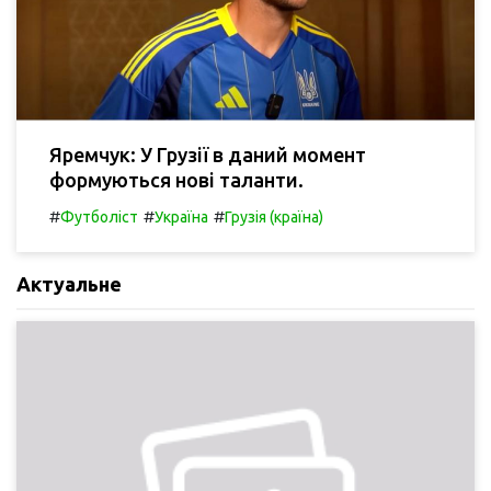
Яремчук: У Грузії в даний момент
формуються нові таланти.
#
#
#
Футболіст
Україна
Грузія (країна)
Актуальне