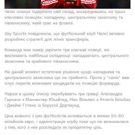
Челсі планує підкріпити свій склад, зосередившись на трьох
ключових позиціях: нападнику, центральному захиснику та
півзахиснику, який грає на фланзі.
Sky Sports повідомила, що футбольний клуб Челсі активно
розробляє стратегії для літніх трансферів.
Команда має намір укріпити три ключові позиції, які
викликають найбільші складнощі: нападаючого, центрального
захисника та крайового півзахисника.
На даний момент остаточне рішення щодо нападника та
центрального захисника ще не прийнято. Проте у "синіх" вже
існує перелік можливих кандидатів на позицію форварда.
Наразі в цьому списку перебувають три гравці: Алехандро
Гарначо з Манчестер Юнайтед, Ніко Вільямс з Атлетік Більбао
і Джеймі Гіттенс із Боруссії Дортмунд.
Ціна кожного з цих футболістів коливається в межах 50-60
мільйонів євро, і адміністрація клубу поки що не визначилася
з тим, кого з них розглядати як пріоритетну ціль.