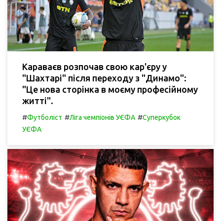
Караваєв розпочав свою кар'єру у
"Шахтарі" після переходу з "Динамо":
"Це нова сторінка в моєму професійному
житті".
#
#
#
Футболіст
Ліга чемпіонів УЄФА
Суперкубок
УЄФА