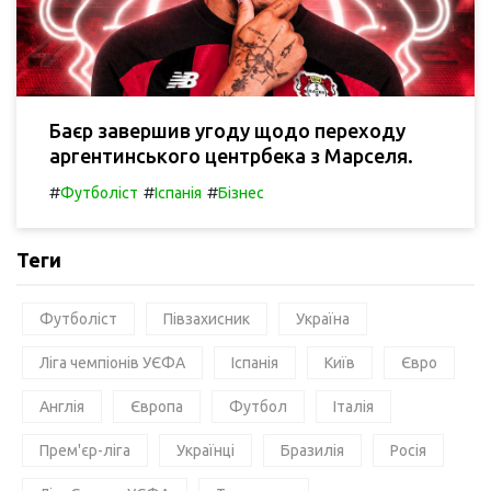
Баєр завершив угоду щодо переходу
аргентинського центрбека з Марселя.
#
#
#
Футболіст
Іспанія
Бізнес
Теги
Футболіст
Півзахисник
Україна
Ліга чемпіонів УЄФА
Іспанія
Київ
Євро
Англія
Європа
Футбол
Італія
Прем'єр-ліга
Українці
Бразилія
Росія