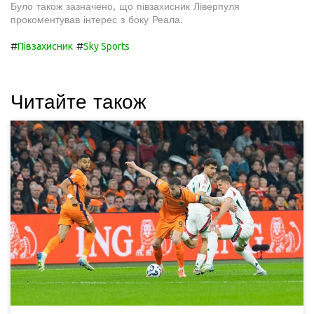
Було також зазначено, що півзахисник Ліверпуля
прокоментував інтерес з боку Реала.
#
#
Півзахисник
Sky Sports
Читайте також