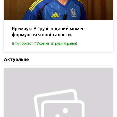
Яремчук: У Грузії в даний момент
формуються нові таланти.
#
#
#
Футболіст
Україна
Грузія (країна)
Актуальне