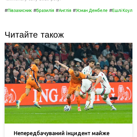
#
#
#
#
#
Півзахисник
Бразилія
Англія
Усман Дембеле
Ешлі Коул
Читайте також
Непередбачуваний інцидент майже