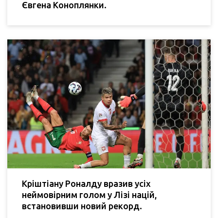
Євгена Коноплянки.
Кріштіану Роналду вразив усіх
неймовірним голом у Лізі націй,
встановивши новий рекорд.