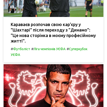
Караваєв розпочав свою кар'єру у
"Шахтарі" після переходу з "Динамо":
"Це нова сторінка в моєму професійному
житті".
#
#
#
Футболіст
Ліга чемпіонів УЄФА
Суперкубок
УЄФА