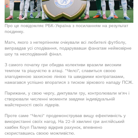
Про це повідомляє РБК-Україна з посиланням на результат
поєдинку.
Матч, якого з нетерпінням очікували всі любителі футболу,
виправдав усі сподівання, подарувавши фанатам неймовірне
шоу та несподіваний фінал.
З самого початку гри обидва колективи вразили високим
темпом та рішучістю в атаці. "Челсі", славиться своєю
злагодженою захисною лінією та швидкими контратаками,
намагався успішно впоратися з тиском зіркового нападу ПСЖ.
Парижани, у свою чергу, диктували гру, контролювали м'яч і
створювали численні моменти завдяки індивідуальній
майстерності своїх лідерів.
Проте саме "Челсі" продемонстрував вищу ефективність у
використанні своїх нагод. На 22-й хвилині гри англійський
хавбек Коул Палмер відкрив рахунок, впевнено
скориставшись своєю можливістю.