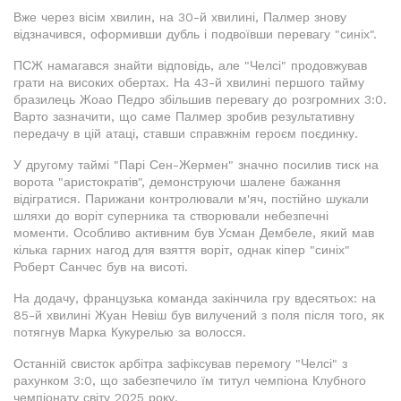
Вже через вісім хвилин, на 30-й хвилині, Палмер знову
відзначився, оформивши дубль і подвоївши перевагу "синіх".
ПСЖ намагався знайти відповідь, але "Челсі" продовжував
грати на високих обертах. На 43-й хвилині першого тайму
бразилець Жоао Педро збільшив перевагу до розгромних 3:0.
Варто зазначити, що саме Палмер зробив результативну
передачу в цій атаці, ставши справжнім героєм поєдинку.
У другому таймі "Парі Сен-Жермен" значно посилив тиск на
ворота "аристократів", демонструючи шалене бажання
відігратися. Парижани контролювали м'яч, постійно шукали
шляхи до воріт суперника та створювали небезпечні
моменти. Особливо активним був Усман Дембеле, який мав
кілька гарних нагод для взяття воріт, однак кіпер "синіх"
Роберт Санчес був на висоті.
На додачу, французька команда закінчила гру вдесятьох: на
85-й хвилині Жуан Невіш був вилучений з поля після того, як
потягнув Марка Кукурелью за волосся.
Останній свисток арбітра зафіксував перемогу "Челсі" з
рахунком 3:0, що забезпечило їм титул чемпіона Клубного
чемпіонату світу 2025 року.