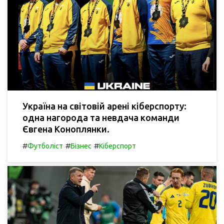
Україна на світовій арені кіберспорту:
одна нагорода та невдача команди
Євгена Коноплянки.
#
#
#
Футболіст
Бізнес
Кіберспорт