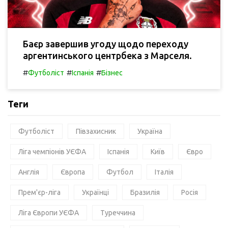
Баєр завершив угоду щодо переходу
аргентинського центрбека з Марселя.
#
#
#
Футболіст
Іспанія
Бізнес
Теги
Футболіст
Півзахисник
Україна
Ліга чемпіонів УЄФА
Іспанія
Київ
Євро
Англія
Європа
Футбол
Італія
Прем'єр-ліга
Українці
Бразилія
Росія
Ліга Європи УЄФА
Туреччина