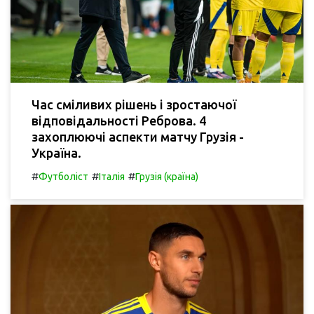
Час сміливих рішень і зростаючої
відповідальності Реброва. 4
захоплюючі аспекти матчу Грузія -
Україна.
#
#
#
Футболіст
Італія
Грузія (країна)