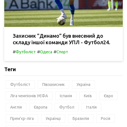
Захисник "Динамо" був внесений до
складу іншої команди УПЛ - Футбол24.
#
#
#
Футболіст
Одеса
Спорт
Теги
Футболіст
Півзахисник
Україна
Ліга чемпіонів УЄФА
Іспанія
Київ
Євро
Англія
Європа
Футбол
Італія
Прем'єр-ліга
Українці
Бразилія
Росія