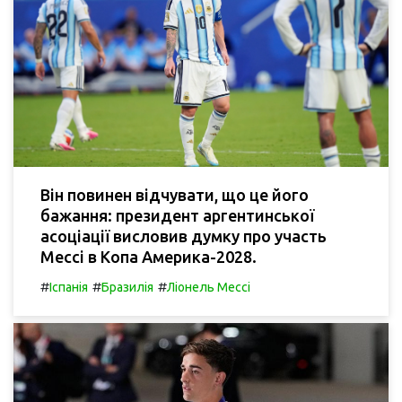
Він повинен відчувати, що це його
бажання: президент аргентинської
асоціації висловив думку про участь
Мессі в Копа Америка-2028.
#
#
#
Іспанія
Бразилія
Ліонель Мессі