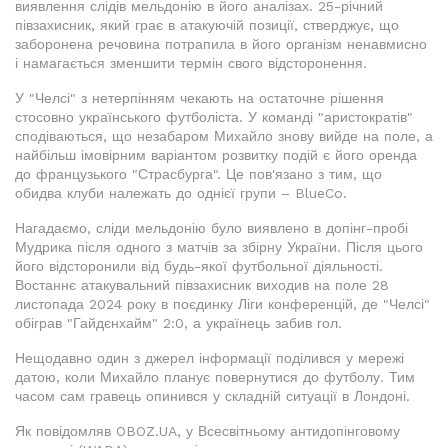
виявлення слідів мельдонію в його аналізах. 25-річний
півзахисник, який грає в атакуючій позиції, стверджує, що
заборонена речовина потрапила в його організм ненавмисно
і намагається зменшити термін свого відсторонення.
У "Челсі" з нетерпінням чекають на остаточне рішення
стосовно українського футболіста. У команді "аристократів"
сподіваються, що незабаром Михайло знову вийде на поле, а
найбільш імовірним варіантом розвитку подій є його оренда
до французького "Страсбурга". Це пов'язано з тим, що
обидва клуби належать до однієї групи – BlueCo.
Нагадаємо, сліди мельдонію було виявлено в допінг-пробі
Мудрика після одного з матчів за збірну України. Після цього
його відсторонили від будь-якої футбольної діяльності.
Востаннє атакувальний півзахисник виходив на поле 28
листопада 2024 року в поєдинку Ліги конференцій, де "Челсі"
обіграв "Гайдєнхайм" 2:0, а українець забив гол.
Нещодавно один з джерел інформації поділився у мережі
датою, коли Михайло планує повернутися до футболу. Тим
часом сам гравець опинився у складній ситуації в Лондоні.
Як повідомляв OBOZ.UA, у Всесвітньому антидопінговому