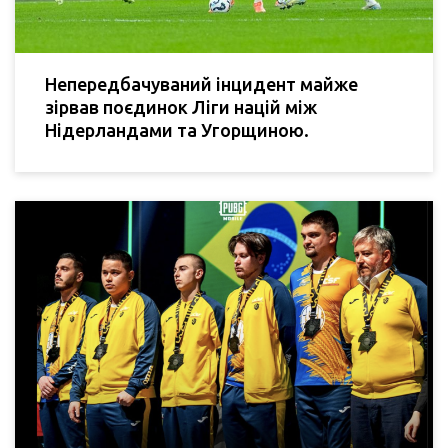
Непередбачуваний інцидент майже
зірвав поєдинок Ліги націй між
Нідерландами та Угорщиною.