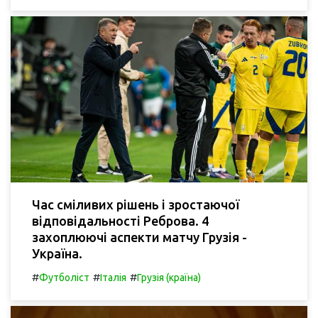
Час сміливих рішень і зростаючої
відповідальності Реброва. 4
захоплюючі аспекти матчу Грузія -
Україна.
#
#
#
Футболіст
Італія
Грузія (країна)