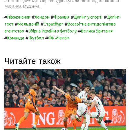
агентстві (WADA) вперше відреагували на скандал навколо
Михайла Мудрика.
#
#
#
#
#
Півзахисник
Лондон
Франція
Допінг у спорті
Допінг-
#
#
#
тест
Мельдоній
Страсбург
Всесвітнє антидопінгове
#
#
агентство
Збірна України з футболу
Велика Британія
#
#
#
Команда
Футбол
ФК «Челсі»
Читайте також