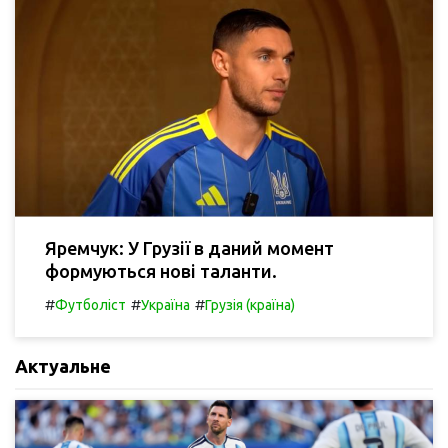
Яремчук: У Грузії в даний момент
формуються нові таланти.
#
#
#
Футболіст
Україна
Грузія (країна)
Актуальне