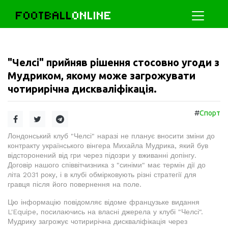
FOOTBALL
ONLINE
"Челсі" прийняв рішення стосовно угоди з
Мудриком, якому може загрожувати
чотирирічна дискваліфікація.
#
Спорт
Лондонський клуб "Челсі" наразі не планує вносити зміни до
контракту українського вінгера Михайла Мудрика, який був
відсторонений від гри через підозри у вживанні допінгу.
Договір нашого співвітчизника з "синіми" має термін дії до
літа 2031 року, і в клубі обмірковують різні стратегії для
гравця після його повернення на поле.
Цю інформацію повідомляє відоме французьке видання
L'Equipe, посилаючись на власні джерела у клубі "Челсі".
Мудрику загрожує чотирирічна дискваліфікація через