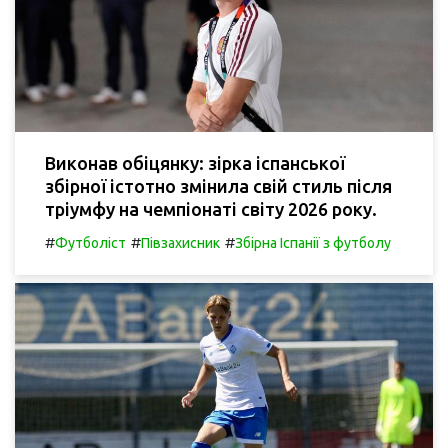
Виконав обіцянку: зірка іспанської
збірної істотно змінила свій стиль після
тріумфу на чемпіонаті світу 2026 року.
#
#
#
Футболіст
Півзахисник
Збірна Іспанії з футболу