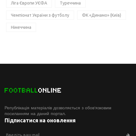
Ліга Європи УЄФА
Туреччина
Чемпіонат України з футболу
ФК «Динамо» (Київ)
Німеччина
FOOTBALL
ONLINE
Републікація матеріалів дозволяється з обов'язковим
посиланням на даний портал.
Підписатися на оновлення