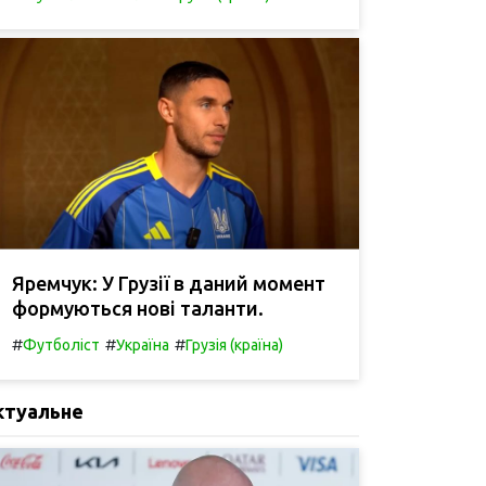
Яремчук: У Грузії в даний момент
формуються нові таланти.
#
#
#
Футболіст
Україна
Грузія (країна)
ктуальне