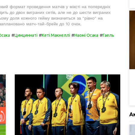
овий формат проведення матчів у міксті на попередніх
дить до двох виграних сетів, але не до шести виграних
цьому доля кожного гейму визначиться за "рівно" на
и заплановано матч-тай-брейк до 10 очок.
#
#
#
#
Осака
Цинциннаті
Кеті Макнеллі
Наомі Осака
Гаель
А