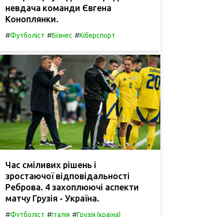
невдача команди Євгена
Коноплянки.
#
#
#
Футболіст
Бізнес
Кіберспорт
Час сміливих рішень і
зростаючої відповідальності
Реброва. 4 захоплюючі аспекти
матчу Грузія - Україна.
#
#
#
Футболіст
Італія
Грузія (країна)