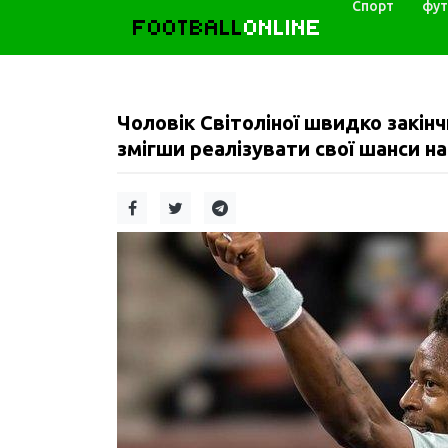
Спорт
фут
FOOTBALL
ONLINE
Чоловік Світоліної швидко закінчи
змігши реалізувати свої шанси н