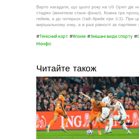
Варто нагадати, що цього року на US Open діє н
стадіях (винятком стане фінал). Кожна гра прохо
геймів, а до чотирьох (тай-брейк при 3:3). При 
вирішальному очку, а в разі рівності за партіям
#
#
#
#
Тенісний корт
Японія
Змішані види спорту
Монфіс
Читайте також