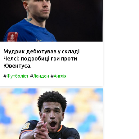
Мудрик дебютував у складі
Челсі: подробиці гри проти
Ювентуса.
#
#
#
Футболіст
Лондон
Англія