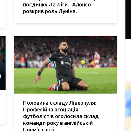
поєдинку Ла Ліги - Алонсо
розкрив роль Луніна.
Половина складу Ліверпуля:
Професійна асоціація
футболістів оголосила склад
команди року в англійській
Прем'єр-лізі.