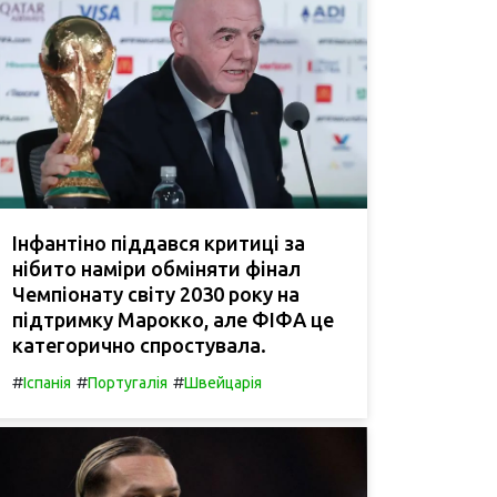
Інфантіно піддався критиці за
нібито наміри обміняти фінал
Чемпіонату світу 2030 року на
підтримку Марокко, але ФІФА це
категорично спростувала.
#
#
#
Іспанія
Португалія
Швейцарія