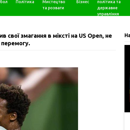
бол
Політика
Мистецтво
Бізнес
політика та
та розваги
державне
управління
в свої змагання в міксті на US Open, не
Н
а перемогу.