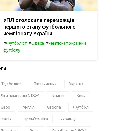
УПЛ оголосила переможців
першого етапу футбольного
чемпіонату України.
#
#
#
Футболіст
Одеса
Чемпіонат України з
футболу
еги
Футболіст
Півзахисник
Україна
Ліга чемпіонів УЄФА
Іспанія
Київ
Євро
Англія
Європа
Футбол
Італія
Прем'єр-ліга
Українці
Бразилія
Росія
Ліга Європи УЄФА