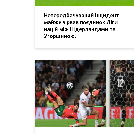
Непередбачуваний інцидент
майже зірвав поєдинок Ліги
націй між Нідерландами та
Угорщиною.