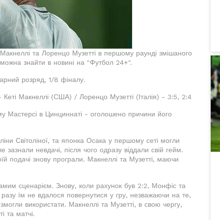
і Макнеллі та Лоренцо Музетті в першому раунді змішаного
 можна знайти в новині на "Футбол 24+".
арний розряд, 1/8 фіналу.
Кеті Макнеллі (США) / Лоренцо Музетті (Італія) - 3:5, 2:4
ому Мастерсі в Цинциннаті - оголошено причини його
Еліни Світоліної, та японка Осака у першому сеті могли
е зазнали невдачі, після чого одразу віддали свій гейм.
їй подачі знову програли. Макнеллі та Музетті, маючи
амим сценарієм. Знову, коли рахунок був 2:2, Монфіс та
 разу їм не вдалося повернутися у гру, незважаючи на те,
змогли використати. Макнеллі та Музетті, в свою чергу,
і та матчі.