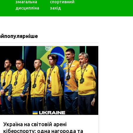
змагальна
спортивний
дисципліна
захід
айпопулярніше
Україна на світовій арені
кіберспорту: одна нагорода та