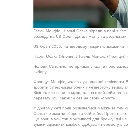
Гаель Монфіс і Наомі Осака зіграли в парі з Кет
розряду на US Open. Деталі матчу та результати
US Open 2025, на твердому покритті, змішаний п
Наомі Осака (Японія) / Гаель Монфіс (Франція) - 
Чоловік Світоліної не прийме участі в престижн
вибору.
Француз Монфіс, чоловік української тенісистки 
зробити суперникам брейк у четвертому геймі, ал
Відігралися вони швидко, але сьомий гейм на сво
перевагу 4:3, закрили сет на свою користь.
У другому сеті події розвивалися майже за тим с
Осака не змогли зберегти свій гейм. Проте цього
що вони мали три можливості для брейку, які не 
зуміли здійснити камбек, здобувши перемогу в сет