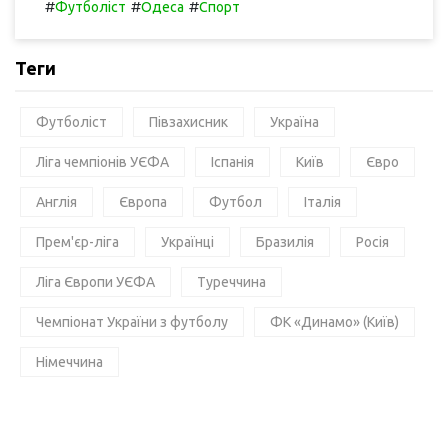
#
#
#
Футболіст
Одеса
Спорт
Теги
Футболіст
Півзахисник
Україна
Ліга чемпіонів УЄФА
Іспанія
Київ
Євро
Англія
Європа
Футбол
Італія
Прем'єр-ліга
Українці
Бразилія
Росія
Ліга Європи УЄФА
Туреччина
Чемпіонат України з футболу
ФК «Динамо» (Київ)
Німеччина