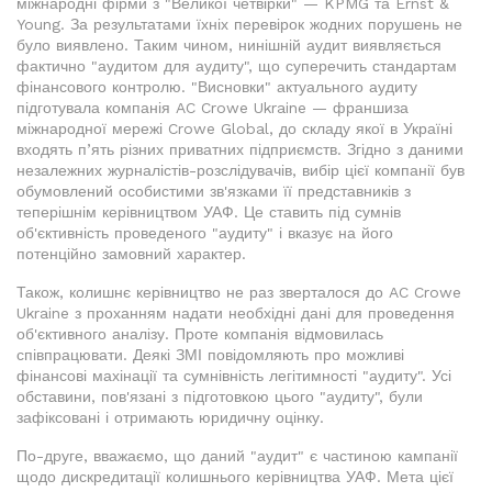
міжнародні фірми з "Великої четвірки" — KPMG та Ernst &
Young. За результатами їхніх перевірок жодних порушень не
було виявлено. Таким чином, нинішній аудит виявляється
фактично "аудитом для аудиту", що суперечить стандартам
фінансового контролю. "Висновки" актуального аудиту
підготувала компанія AC Crowe Ukraine — франшиза
міжнародної мережі Crowe Global, до складу якої в Україні
входять п’ять різних приватних підприємств. Згідно з даними
незалежних журналістів-розслідувачів, вибір цієї компанії був
обумовлений особистими зв'язками її представників з
теперішнім керівництвом УАФ. Це ставить під сумнів
об'єктивність проведеного "аудиту" і вказує на його
потенційно замовний характер.
Також, колишнє керівництво не раз зверталося до AC Crowe
Ukraine з проханням надати необхідні дані для проведення
об'єктивного аналізу. Проте компанія відмовилась
співпрацювати. Деякі ЗМІ повідомляють про можливі
фінансові махінації та сумнівність легітимності "аудиту". Усі
обставини, пов'язані з підготовкою цього "аудиту", були
зафіксовані і отримають юридичну оцінку.
По-друге, вважаємо, що даний "аудит" є частиною кампанії
щодо дискредитації колишнього керівництва УАФ. Мета цієї