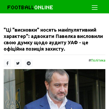
FOOTBALL
ONLINE
"Ці "висновки" носять маніпулятивний
характер": адвокати Павелка висловили
свою думку щодо аудиту УАФ - це
офіційна позиція захисту.
#
Політика