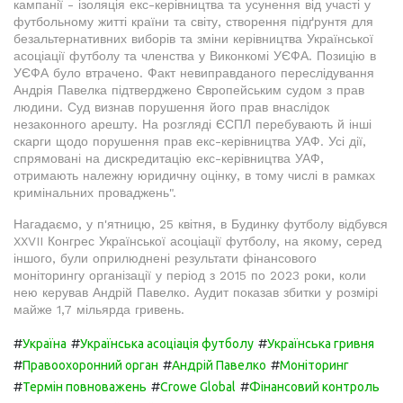
кампанії - ізоляція екс-керівництва та усунення від участі у
футбольному житті країни та світу, створення підґрунтя для
безальтернативних виборів та зміни керівництва Української
асоціації футболу та членства у Виконкомі УЄФА. Позицію в
УЄФА було втрачено. Факт невиправданого переслідування
Андрія Павелка підтверджено Європейським судом з прав
людини. Суд визнав порушення його прав внаслідок
незаконного арешту. На розгляді ЄСПЛ перебувають й інші
скарги щодо порушення прав екс-керівництва УАФ. Усі дії,
спрямовані на дискредитацію екс-керівництва УАФ,
отримають належну юридичну оцінку, в тому числі в рамках
кримінальних проваджень".
Нагадаємо, у п'ятницю, 25 квітня, в Будинку футболу відбувся
XXVII Конгрес Української асоціації футболу, на якому, серед
іншого, були оприлюднені результати фінансового
моніторингу організації у період з 2015 по 2023 роки, коли
нею керував Андрій Павелко. Аудит показав збитки у розмірі
майже 1,7 мільярда гривень.
#
#
#
Україна
Українська асоціація футболу
Українська гривня
#
#
#
Правоохоронний орган
Андрій Павелко
Моніторинг
#
#
#
Термін повноважень
Crowe Global
Фінансовий контроль