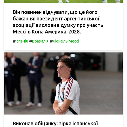
Він повинен відчувати, що це його
бажання: президент аргентинської
асоціації висловив думку про участь
Мессі в Копа Америка-2028.
#
#
#
Іспанія
Бразилія
Ліонель Мессі
Виконав обіцянку: зірка іспанської