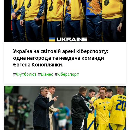
Україна на світовій арені кіберспорту:
одна нагорода та невдача команди
Євгена Коноплянки.
#
#
#
Футболіст
Бізнес
Кіберспорт