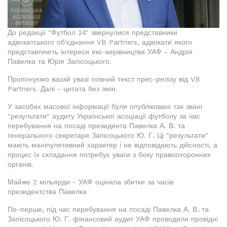
До редакції "Футбол 24" звернулися представники
адвокатського об'єднання VB Partners, адвокати якого
представляють інтереси екс-керівництва УАФ - Андрія
Павелка та Юрія Запісоцького.
Пропонуємо вашій увазі повний текст прес-релізу від VB
Partners. Далі - цитата без змін.
У засобах масової інформації були опубліковані так звані
"результати" аудиту Української асоціації футболу за час
перебування на посаді президента Павелка А. В. та
генерального секретаря Запісоцького Ю. Г. Ці "результати"
мають маніпулятивний характер і не відповідають дійсності, а
процес їх складання потребує уваги з боку правоохоронних
органів.
Майже 2 мільярди - УАФ оцінила збитки за часів
президентства Павелка
По-перше, під час перебування на посаді Павелка А. В. та
Запісоцького Ю. Г. фінансовий аудит УАФ проводили провідні