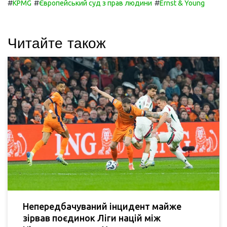
#
#
#
KPMG
Європейський суд з прав людини
Ernst & Young
Читайте також
Непередбачуваний інцидент майже
зірвав поєдинок Ліги націй між