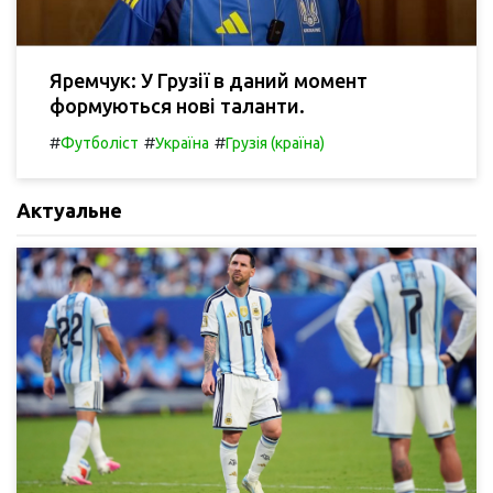
Яремчук: У Грузії в даний момент
формуються нові таланти.
#
#
#
Футболіст
Україна
Грузія (країна)
Актуальне