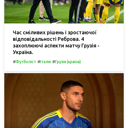
Час сміливих рішень і зростаючої
відповідальності Реброва. 4
захоплюючі аспекти матчу Грузія -
Україна.
#
#
#
Футболіст
Італія
Грузія (країна)