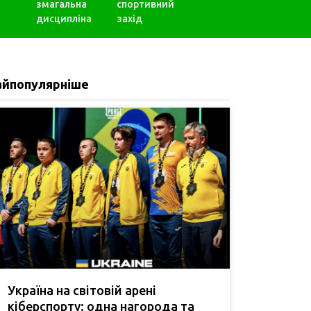
змагальна
спортивний
дисципліна
захід
айпопулярніше
Україна на світовій арені
кіберспорту: одна нагорода та