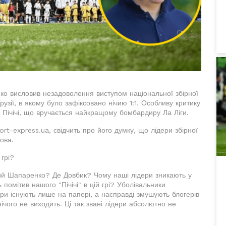
нко висловив незадоволення виступом національної збірної
узії, в якому було зафіксовано нічию 1:1. Особливу критику
 Пічічі, що вручається найкращому бомбардиру Ла Ліги.
rt-express.ua, свідчить про його думку, що лідери збірної
ова.
грі?
ий Шапаренко? Де Довбик? Чому наші лідери зникають у
 помітив нашого "Пічічі" в цій грі? Уболівальники
ери існують лише на папері, а насправді змушують блогерів
нічого не виходить. Ці так звані лідери абсолютно не