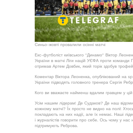
Синьо-жовті провалили осінні матчі
Екс-футболіст київського "Динамо" Віктор Леоне
України в матчі Ліги націй УЄФА проти команди Гр
отримав Артем Довбик, який торік здобув трофей
Коментар Віктора Леоненка, опублікований на spo
України підводять головного тренера Сергія Ребр
Кого ви вважаєте найменш вдалим гравцем у цій 
Усім нашим лідерам! Де Судаков? Де наш відом
кожному матчі? Їх просто не видно на полі! Хтось
покладають на них надії, але їх немає. Наші лід
і журналістів говорити про себе. Ось чому у нас 
підтримують Реброва.