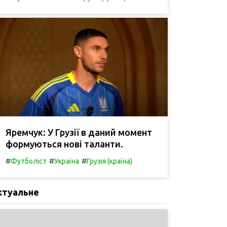
Яремчук: У Грузії в даний момент
формуються нові таланти.
#
#
#
Футболіст
Україна
Грузія (країна)
ктуальне