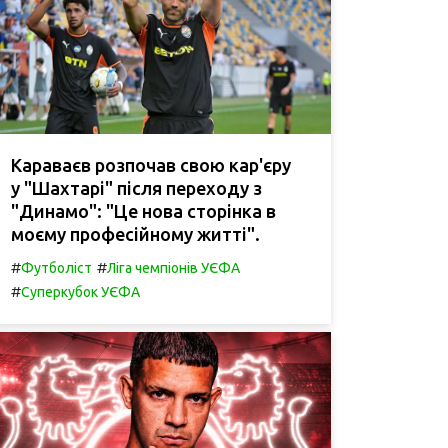
Караваєв розпочав свою кар'єру
у "Шахтарі" після переходу з
"Динамо": "Це нова сторінка в
моєму професійному житті".
#
#
Футболіст
Ліга чемпіонів УЄФА
#
Суперкубок УЄФА