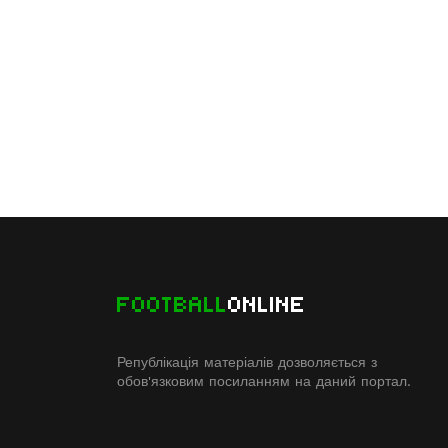
FOOTBALL
ONLINE
Републікація матеріалів дозволяється з
обов'язковим посиланням на даний портал.