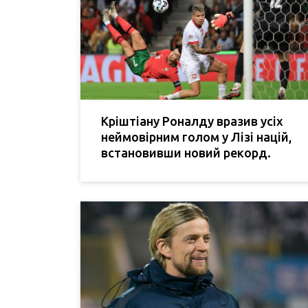
Кріштіану Роналду вразив усіх
неймовірним голом у Лізі націй,
встановивши новий рекорд.