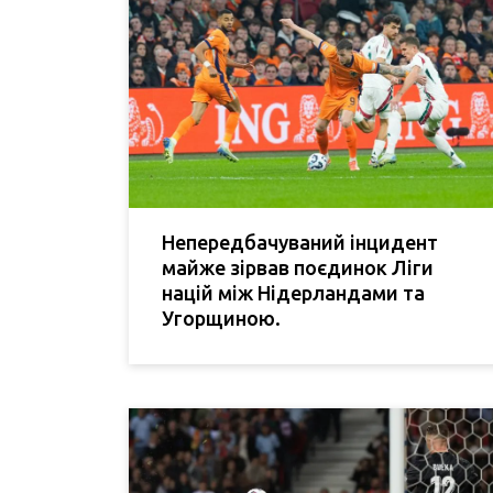
Непередбачуваний інцидент
майже зірвав поєдинок Ліги
націй між Нідерландами та
Угорщиною.