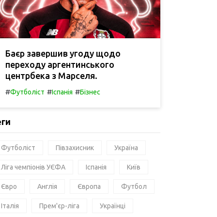
Баєр завершив угоду щодо
переходу аргентинського
центрбека з Марселя.
#
#
#
Футболіст
Іспанія
Бізнес
еги
Футболіст
Півзахисник
Україна
Ліга чемпіонів УЄФА
Іспанія
Київ
Євро
Англія
Європа
Футбол
Італія
Прем'єр-ліга
Українці