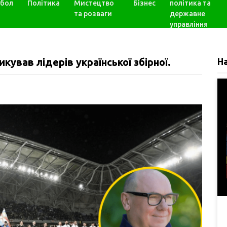
бол
Політика
Мистецтво
Бізнес
політика та
та розваги
державне
управління
кував лідерів української збірної.
Н