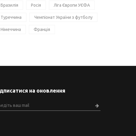
Бразилія
Росія
Ліга Європи УЄФА
Туреччина
Чемпіонат України з футболу
Німеччина
Франція
ідписатися на оновлення