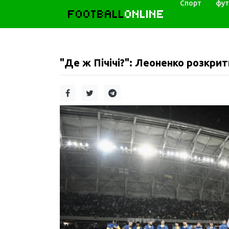
Спорт
фут
FOOTBALL
ONLINE
"Де ж Пічічі?": Леоненко розкрити