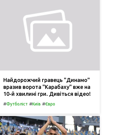
Найдорожчий гравець "Динамо"
вразив ворота "Карабаху" вже на
10-й хвилині гри. Дивіться відео!
#
#
#
Футболіст
Київ
Євро