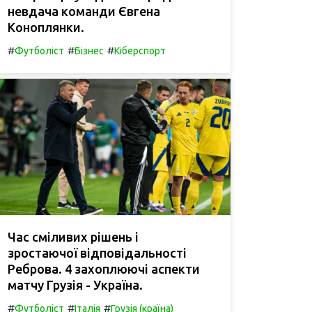
невдача команди Євгена
Коноплянки.
#
#
#
Футболіст
Бізнес
Кіберспорт
Час сміливих рішень і
зростаючої відповідальності
Реброва. 4 захоплюючі аспекти
матчу Грузія - Україна.
#
#
#
Футболіст
Італія
Грузія (країна)