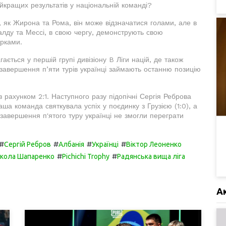
йкращих результатів у національній команді?
, як Жирона та Рома, він може відзначатися голами, але в
налду та Мессі, в свою чергу, демонструють свою
ірками.
ється у першій групі дивізіону B Ліги націй, де також
ля завершення п’яти турів українці займають останню позицію
рахунком 2:1. Наступного разу підопічні Сергія Реброва
наша команда святкувала успіх у поєдинку з Грузією (1:0), а
 завершення п'ятого туру українці не змогли переграти
#
#
#
#
Сергій Ребров
Албанія
Українці
Віктор Леоненко
#
#
кола Шапаренко
Pichichi Trophy
Радянська вища ліга
А