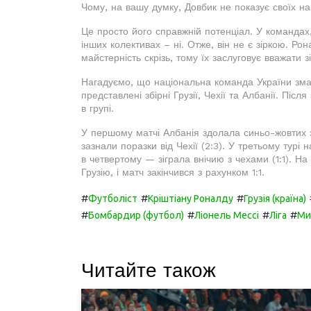
Чому, на вашу думку, Довбик не показує своїх на
Це просто його справжній потенціал. У командах
інших колективах – ні. Отже, він не є зіркою. Ро
майстерність скрізь, тому їх заслуговує вважати з
Нагадуємо, що національна команда України змага
представлені збірні Грузії, Чехії та Албанії. Піс
в групі.
У першому матчі Албанія здолала синьо-жовтих з 
зазнали поразки від Чехії (2:3). У третьому турі 
в четвертому — зіграла внічию з чехами (1:1). На
Грузію, і матч закінчився з рахунком 1:1.
#
#
#
Футболіст
Кріштіану Роналду
Грузія (країна)
#
#
#
#
Бомбардир (футбол)
Ліонель Мессі
Ліга
Ми
Читайте також