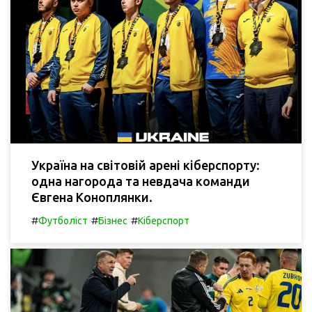
Україна на світовій арені кіберспорту:
одна нагорода та невдача команди
Євгена Коноплянки.
#
#
#
Футболіст
Бізнес
Кіберспорт