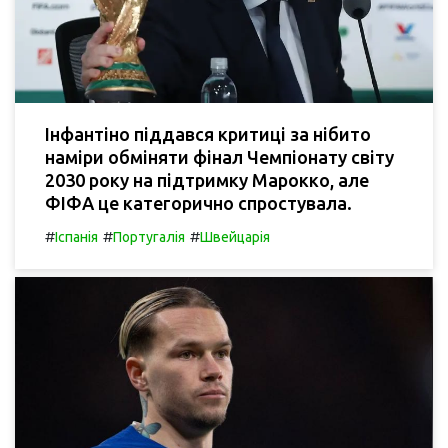
Інфантіно піддався критиці за нібито
наміри обміняти фінал Чемпіонату світу
2030 року на підтримку Марокко, але
ФІФА це категорично спростувала.
#
#
#
Іспанія
Португалія
Швейцарія