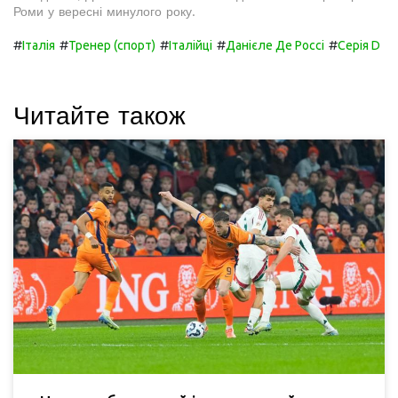
Роми у вересні минулого року.
#
#
#
#
#
Італія
Тренер (спорт)
Італійці
Данієле Де Россі
Серія D
Читайте також