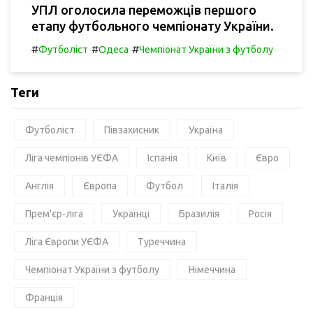
УПЛ оголосила переможців першого
етапу футбольного чемпіонату України.
#
#
#
Футболіст
Одеса
Чемпіонат України з футболу
Теги
Футболіст
Півзахисник
Україна
Ліга чемпіонів УЄФА
Іспанія
Київ
Євро
Англія
Європа
Футбол
Італія
Прем'єр-ліга
Українці
Бразилія
Росія
Ліга Європи УЄФА
Туреччина
Чемпіонат України з футболу
Німеччина
Франція