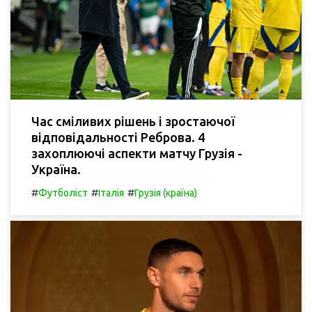
Час сміливих рішень і зростаючої
відповідальності Реброва. 4
захоплюючі аспекти матчу Грузія -
Україна.
#
#
#
Футболіст
Італія
Грузія (країна)