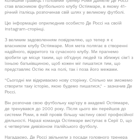
Колишній гравець і головний тренер Роми Даніеле Де Россі
став власником футбольного клубу Остіямаре, в якому 41-
річний італієць розпочинав свій шлях у великому футболі.
Цю інформацію оприлюднив особисто Де Россі на своїй
Instagram-сторінці.
З великим задоволенням повідомляю, що тепер я є
власником клубу Остіямаре. Моя мета полягає в створенні
надійного, відкритого та сучасного клубу. Ми прагнемо
зробити це місце таким, що об'єднує людей та зближує сім'ї з
їхньою батьківщиною, щоб кожен міг пишатися тим, що
представляє Остію як на полі, так і поза його межами.
"Сьогодні ми відкриваємо нову сторінку. Спільно ми зможемо
створити таку історію, якою будемо пишатися," - зазначив Де
Россі.
Він розпочав свою футбольну кар'єру в академії Остіямаре,
де тренувався до 2000 року. Після цього він перейшов до
системи Роми, в якій провів більшу частину своєї професійної
діяльності. Наразі команда Остіямаре виступає в Серії D, що
є четвертим дивізіоном італійського футболу.
Нагадаємо, Де Россі звільнили з посади головного тренера