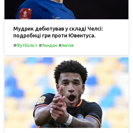
Мудрик дебютував у складі Челсі:
подробиці гри проти Ювентуса.
#
#
#
Футболіст
Лондон
Англія