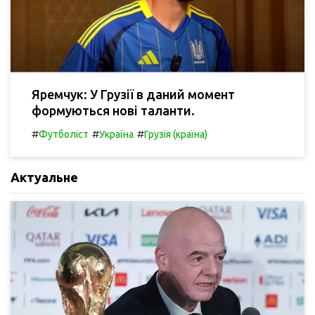
Яремчук: У Грузії в даний момент
формуються нові таланти.
#
#
#
Футболіст
Україна
Грузія (країна)
Актуальне